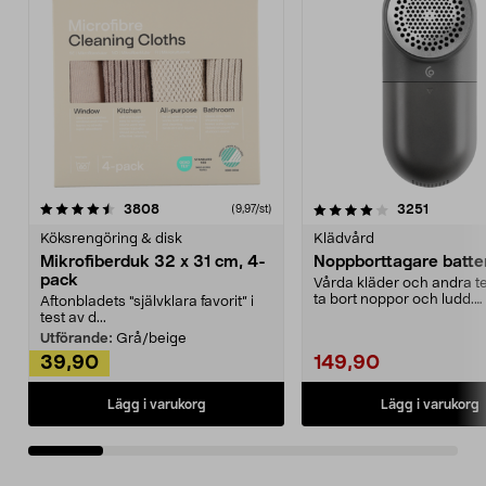
4.0av 5 stjärnor
recensioner
4.5av 5 stjärnor
recensio
3808
3251
(9,97/st)
Köksrengöring & disk
Klädvård
Mikrofiberduk 32 x 31 cm, 4-
Noppborttagare batter
pack
Vårda kläder och andra tex
ta bort noppor och ludd.
Aftonbladets "självklara favorit” i
Noppborttagaren fräs...
test av d...
Utförande:
Grå/beige
39,90
149,90
Lägg i varukorg
Lägg i varukorg