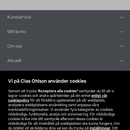
Sidfot
Kundservice
Mitt konto
Om oss
Aktuellt
Våra bolag
Vi på Clas Ohlson använder cookies
Hitta butik
Genom att trycka
”Acceptera alla cookies”
samtycker du till att vi
lagrar cookies och andra spårtekniker på din enhet
enligt vår
cookiepolicy
för att förbättra upplevelsen på vår webbplats,
SE
NO
FI
analysera webbplatsens användning samt anpassa våra
marknadsföringsinsatser. Vi använder fyra kategorier av cookies:
nödvändiga, funktionella, analys och annonsering. För nödvändiga
cookies krävs inte ditt samtycke eftersom dessa cookies är
nödvändiga för att innehållet på webbplatsen ska kunna fungera. Om
du istället vill skräddarsy dina val kan du trycka på
inställningar
. Ditt