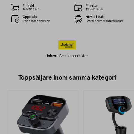
Fri frakt
Fri retur
Från 599 kr*
Till valfri butik
Öppet köp
Hämta i butik
365 dagar öppet köp
Beställ online, från butikslager
Jabra
-
Se alla produkter
Toppsäljare inom samma kategori