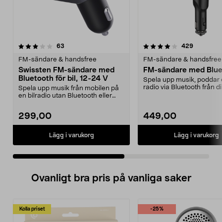
4.0 av 5 stjärnor
recensioner
3.5 av 5 stjärnor
recension
63
429
FM-sändare & handsfree
FM-sändare & handsfree
Swissten FM-sändare med
FM-sändare med Blue
Bluetooth för bil, 12-24 V
Spela upp musik, poddar e
radio via Bluetooth från d
Spela upp musik från mobilen på
telefon. Ta emot och ...
en bilradio utan Bluetooth eller
AUX-ingång. Swi...
299,00
449,00
Lägg i varukorg
Lägg i varukorg
Ovanligt bra pris på vanliga saker
Kolla priset
-25%