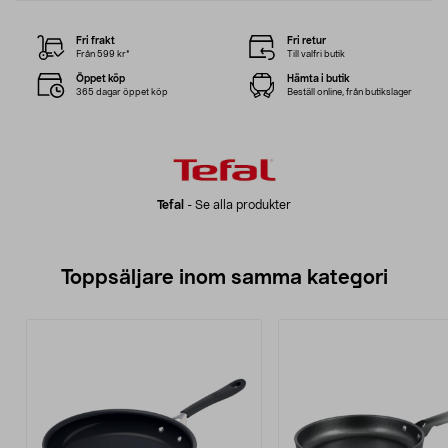
Fri frakt
Fri retur
Från 599 kr*
Till valfri butik
Öppet köp
Hämta i butik
365 dagar öppet köp
Beställ online, från butikslager
Tefal
-
Se alla produkter
Toppsäljare inom samma kategori