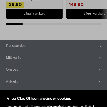
39,90
149,90
Lägg i varukorg
Lägg i varukorg
Sidfot
Kundservice
Mitt konto
Om oss
Aktuellt
Våra bolag
Vi på Clas Ohlson använder cookies
Hitta butik
Genom att trycka
”Acceptera alla cookies”
samtycker du till att vi