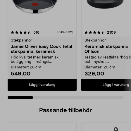
4.5 av 5 stjärnor
recensioner
4.5 av 5 stjärnor
recensio
516
2109
(549,00/st)
Stekpannor
Stekpannor
Jamie Oliver Easy Cook Tefal
Keramisk stekpanna,
stekpanna, keramisk
Ohlson
Hög kvalitet med keramisk
Testad av Testfakta ”hög k
beläggning – mångsi...
och mycket ...
Diameter:
28 cm
Diameter:
20 cm
549,00
329,00
Lägg i varukorg
Lägg i varukorg
Passande tillbehör