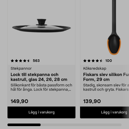
4.5av 5 stjärnor
recensioner
4.5av 5 stjärnor
recension
563
100
Stekpannor
Köksredskap
Lock till stekpanna och
Fiskars slev silikon Fu
kastrull, glas 24, 26, 28 cm
Form, 29 cm
Silikonkant för bästa passform och
Stadig, skonsam slev för ai
hål för ånga. Lock för stekpanna,
kastrull och gryta. Fiskars
kastrull el...
med flexibe...
149,90
139,90
Lägg i varukorg
Lägg i varukorg