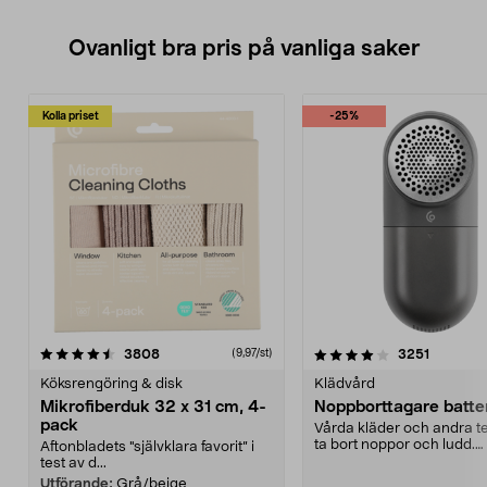
Ovanligt bra pris på vanliga saker
Kolla priset
-25%
4.0av 5 stjärnor
recensioner
4.5av 5 stjärnor
recensio
3808
3251
(9,97/st)
Köksrengöring & disk
Klädvård
Mikrofiberduk 32 x 31 cm, 4-
Noppborttagare batter
pack
Vårda kläder och andra tex
ta bort noppor och ludd.
Aftonbladets "självklara favorit” i
Noppborttagaren fräs...
test av d...
Utförande:
Grå/beige