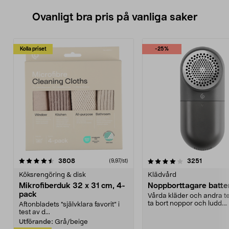
Ovanligt bra pris på vanliga saker
Kolla priset
-25%
4.0av 5 stjärnor
recensioner
4.5av 5 stjärnor
recensio
3808
3251
(9,97/st)
Köksrengöring & disk
Klädvård
Mikrofiberduk 32 x 31 cm, 4-
Noppborttagare batter
pack
Vårda kläder och andra tex
ta bort noppor och ludd.
Aftonbladets "självklara favorit” i
Noppborttagaren fräs...
test av d...
Utförande:
Grå/beige