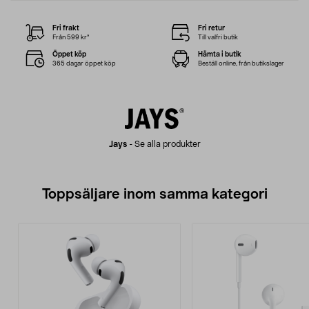
Fri frakt
Fri retur
Från 599 kr*
Till valfri butik
Öppet köp
Hämta i butik
365 dagar öppet köp
Beställ online, från butikslager
Jays
-
Se alla produkter
Toppsäljare inom samma kategori