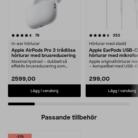
4.5 av 5 stjärnor
recensioner
4.5 av 5 stjärnor
recension
78
353
In-ear hörlurar
Hörlurar med sladd
Apple AirPods Pro 3 trådlösa
Apple EarPods USB-C
hörlurar med brusreducering
hörlurar med mikrofo
Maximal tystnad – dubbelt så
Apple originalhörlurar 
effektiv brusreducering som
– kompatibel med USB-C
föregångaren. Apple Air...
med iOS 10 eller...
2599,00
299,00
Lägg i varukorg
Lägg i varukorg
Passande tillbehör
-31%