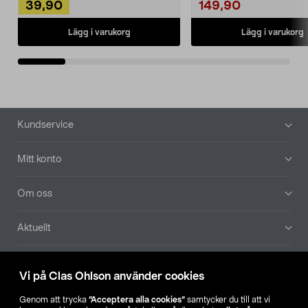
39,90
149,90
Lägg i varukorg
Lägg i varukorg
Sidfot
Kundservice
Mitt konto
Om oss
Aktuellt
Våra bolag
Vi på Clas Ohlson använder cookies
Hitta butik
Genom att trycka
”Acceptera alla cookies”
samtycker du till att vi