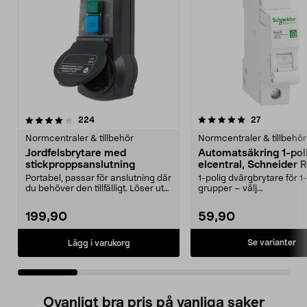
5.0 av 5 stjärnor
recensioner
4.5 av 5 stjärnor
recensioner
224
27
Normcentraler & tillbehör
Normcentraler & tillbehör
Jordfelsbrytare med
Automatsäkring 1-poli
stickproppsanslutning
elcentral, Schneider 
Portabel, passar för anslutning där
1-polig dvärgbrytare för 1
du behöver den tillfälligt. Löser ut
grupper – välj...
vid 30 ...
199,90
59,90
Se varianter
Lägg i varukorg
Ovanligt bra pris på vanliga saker