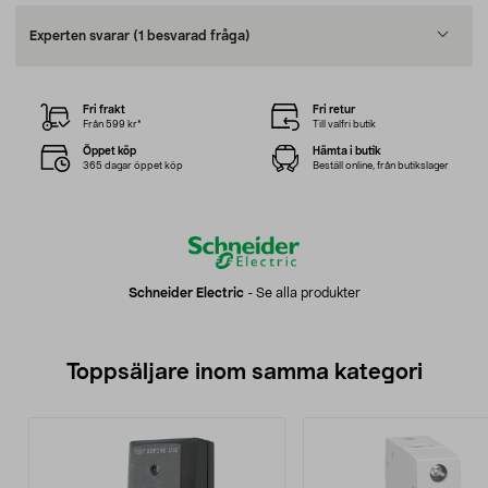
Experten svarar
(1 besvarad fråga)
Fri frakt
Fri retur
Från 599 kr*
Till valfri butik
Öppet köp
Hämta i butik
365 dagar öppet köp
Beställ online, från butikslager
Schneider Electric
-
Se alla produkter
Toppsäljare inom samma kategori