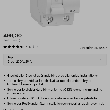
499,00
(inkl. moms)
4.6
(
11
)
Artikelnr:
36-8442
Select
Typ
variant
2-pol, 230 V/25 A
4-poligt eller 2-poligt utförande för trefas eller enfas-installationer.
Jordfelsbrytare räddar liv och skyddar mot elbränder – bryter
blixtsnabbt elen vid jordfel.
Schneider jordfelsbrytare för montering på DIN-skena i normkapsling
och elcentral.
Utlösningsström 30 mA. Få endast installeras av behörig elektriker.
Schneider Resi9 underlättar installation och underhåll av din elcentral.