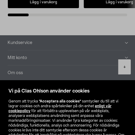
Lägg i varukorg
Lägg i varukorg
Sidfot
Kundservice
Mitt konto
Product
+
quantity
Om oss
Aktuellt
Vi på Clas Ohlson använder cookies
Genom att trycka
”Acceptera alla cookies”
samtycker du till att vi
Våra bolag
lagrar cookies och andra spårtekniker på din enhet
enligt vår
cookiepolicy
för att förbättra upplevelsen på vår webbplats,
analysera webbplatsens användning samt anpassa våra
Hitta butik
marknadsföringsinsatser. Vi använder fyra kategorier av cookies:
nödvändiga, funktionella, analys och annonsering. För nödvändiga
cookies krävs inte ditt samtycke eftersom dessa cookies är
SE
NO
FI