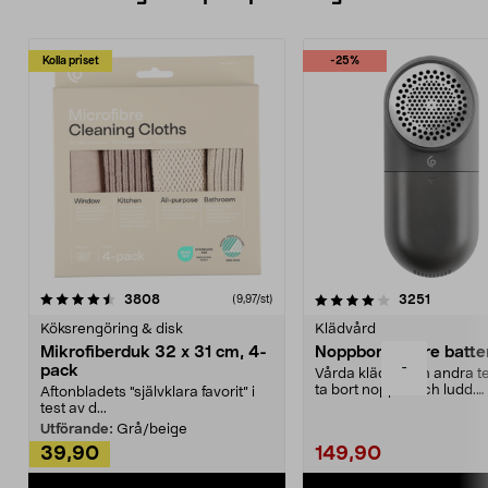
Kolla priset
-25%
4.0av 5 stjärnor
recensioner
4.5av 5 stjärnor
recensio
3808
3251
(9,97/st)
Köksrengöring & disk
Klädvård
Mikrofiberduk 32 x 31 cm, 4-
Noppborttagare batter
-
pack
Vårda kläder och andra tex
ta bort noppor och ludd.
Aftonbladets "självklara favorit” i
Noppborttagaren fräs...
test av d...
Utförande:
Grå/beige
39,90
149,90