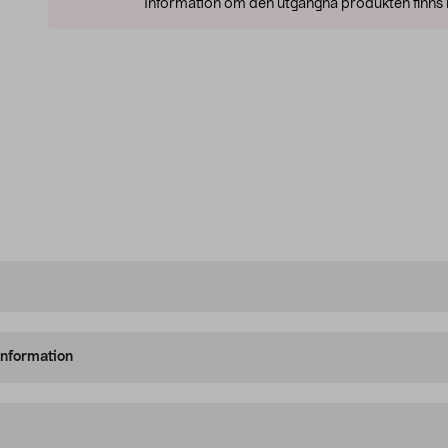
Information om den utgångna produkten finns l
information