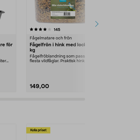
4.5 av 5 stjärnor
recensioner
4.0
145
Fågelmatare och frön
Fågelmatare 
re för
Fågelfrön i hink med lock, 4
Fågelmat k
kg
gram
Fågelfröblandning som passar de
Häng upp koko
iter
flesta vildfåglar. Praktisk hink som
lätt för fågla
räcker läng...
fågelmaten. Bl
149,00
24,90
Kolla priset
Multibuy