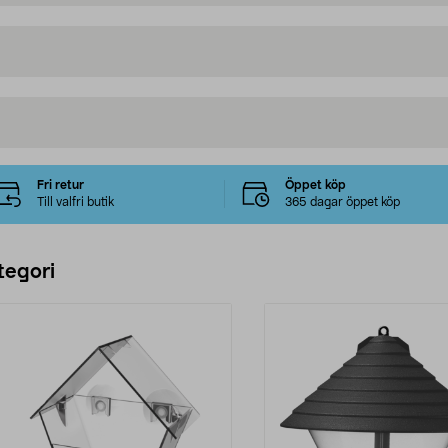
Fri retur
Öppet köp
Till valfri butik
365 dagar öppet köp
tegori