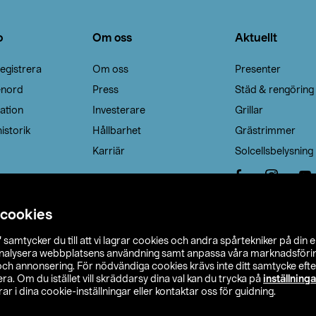
o
Om oss
Aktuellt
egistrera
Om oss
Presenter
enord
Press
Städ & rengöring
ation
Investerare
Grillar
istorik
Hållbarhet
Grästrimmer
Karriär
Solcellsbelysning
 cookies
”
samtycker du till att vi lagrar cookies och andra spårtekniker på din 
analysera webbplatsens användning samt anpassa våra marknadsförings
 och annonsering. För nödvändiga cookies krävs inte ditt samtycke ef
a. Om du istället vill skräddarsy dina val kan du trycka på
inställninga
r i dina cookie-inställningar eller kontaktar oss för guidning.
s Ohlson
Köpvillkor
Privacy statement
Klubbvillkor
H