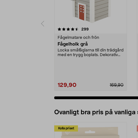
5 av 5 stjärnor
4.0 av 5 stjärnor
recensioner
299
Fågelmatare och frön
Fågelholk grå
Locka småfåglarna till din trädgård
med en trygg boplats. Dekorativ
fågelholk me...
129,90
169,90
Ovanligt bra pris på vanliga
Kolla priset