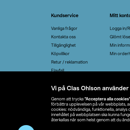
Sidfot
Kundservice
Mitt kont
Vanliga frågor
Logga in/R
Kontakta oss
Glömt lös
Tillgänglighet
Min inform
Köpvillkor
Min orderh
Retur / reklamation
Elavfall
Cookie policy
Leveransalternativ
Vi på Clas Ohlson använder
Genom att trycka
”Acceptera alla cookies
förbättra upplevelsen på vår webbplats, 
cookies: nödvändiga, funktionella, analys
innehållet på webbplatsen ska kunna funger
återkallas när som helst genom att du ändra
© 2026 Cla