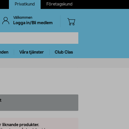
Privatkund
Företagskund
Välkommen
Logga in/Bli medlem
nden
Våra tjänster
Club Clas
t
er
liknande produkter.