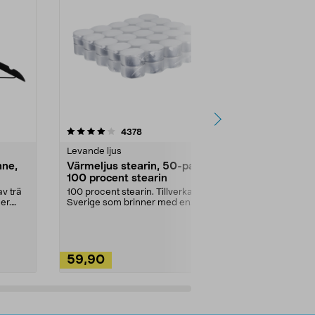
4.5av 5 stjärnor
recensioner
4.5
4378
2
Levande ljus
Rengöringsm
nne,
Värmeljus stearin, 50-pack,
Bikarbonat
100 procent stearin
Ett allsidigt 
städning och 
v trä
100 procent stearin. Tillverkade i
ute. Städa med
er.
Sverige som brinner med en
vacker och sotfri ...
59,90
49,90
Lägg i varukorg
Lägg