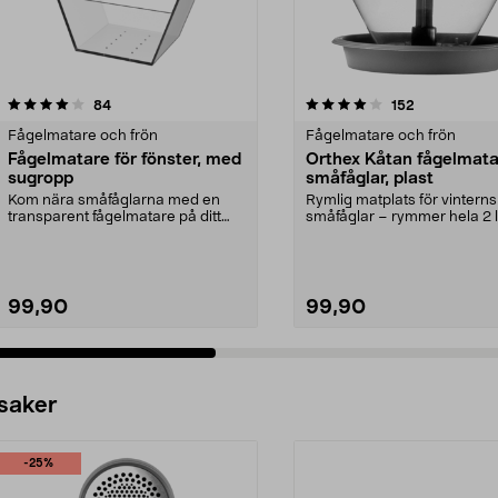
4.0 av 5 stjärnor
recensioner
4.0 av 5 stjärnor
recensioner
84
152
Fågelmatare och frön
Fågelmatare och frön
Fågelmatare för fönster, med
Orthex Kåtan fågelmata
sugropp
småfåglar, plast
Kom nära småfåglarna med en
Rymlig matplats för vinterns
transparent fågelmatare på ditt
småfåglar – rymmer hela 2 l
fönster. Fågelmatare...
fågelfrön. Orthex K...
99,90
99,90
 saker
-25%