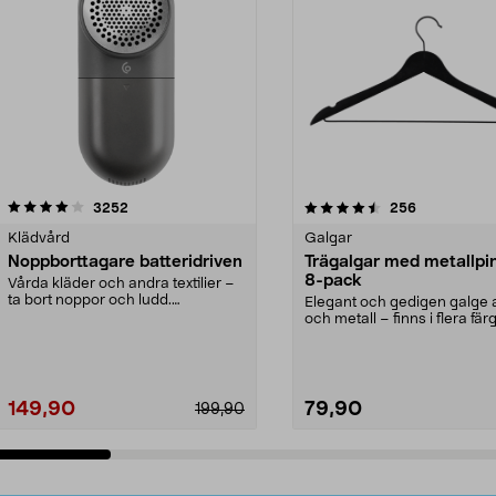
4.5av 5 stjärnor
recensioner
4.0av 5 stjärnor
recensioner
3252
256
Klädvård
Galgar
Noppborttagare batteridriven
Trägalgar med metallpi
8-pack
Vårda kläder och andra textilier –
ta bort noppor och ludd.
Elegant och gedigen galge a
Noppborttagaren fräs...
och metall – finns i flera färg
Galge med sv...
149,90
79,90
199,90
Lägg i varukorg
Lägg i varukorg