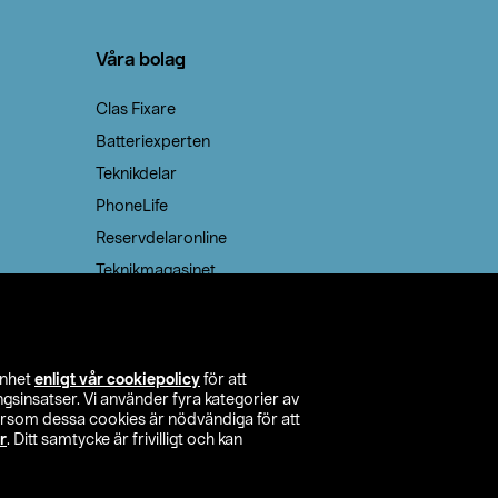
Våra bolag
Clas Fixare
Batteriexperten
Teknikdelar
PhoneLife
Reservdelaronline
Teknikmagasinet
enhet
enligt vår cookiepolicy
för att
insatser. Vi använder fyra kategorier av
tersom dessa cookies är nödvändiga för att
r
. Ditt samtycke är frivilligt och kan
itta butik