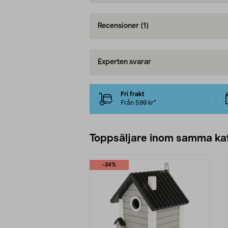
Recensioner
(1)
Experten svarar
Fri frakt
Från 599 kr*
Toppsäljare inom samma ka
-24%