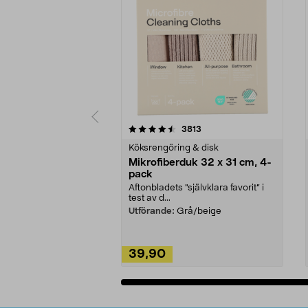
5av 5 stjärnor
4.0av 5 stjärnor
recensioner
3813
Köksrengöring & disk
Mikrofiberduk 32 x 31 cm, 4-
pack
Aftonbladets "självklara favorit” i
test av d...
Utförande:
Grå/beige
39,90
Lägg i varukorg