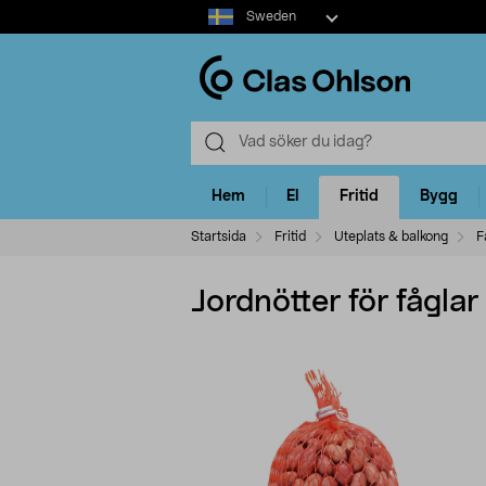
Select
Sweden
market
Hem
El
Fritid
Bygg
Startsida
Fritid
Uteplats & balkong
F
Jordnötter för fåglar