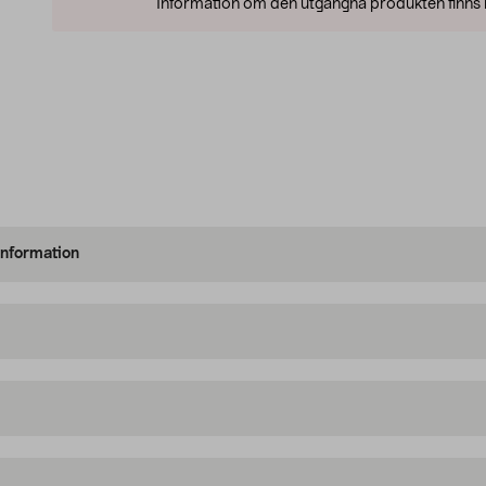
Information om den utgångna produkten finns l
information