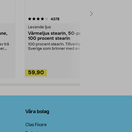
4.5av 5 stjärnor
recensioner
4.5
4378
2
Levande ljus
Rengöringsm
nne,
Värmeljus stearin, 50-pack,
Bikarbonat
100 procent stearin
Ett allsidigt 
städning och 
v trä
100 procent stearin. Tillverkade i
ute. Städa med
er.
Sverige som brinner med en
vacker och sotfri ...
59,90
49,90
Lägg i varukorg
Lägg
Våra bolag
Clas Fixare