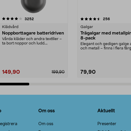
4.5av 5 stjärnor
recensioner
4.0av 5 stjärnor
recensioner
3252
256
Klädvård
Galgar
Noppborttagare batteridriven
Trägalgar med metallpi
8-pack
Vårda kläder och andra textilier –
ta bort noppor och ludd.
Elegant och gedigen galge a
Noppborttagaren fräs...
och metall – finns i flera färg
Galge med sv...
149,90
79,90
199,90
Lägg i varukorg
Lägg i varukorg
o
Om oss
Aktuellt
egistrera
Om oss
Presenter