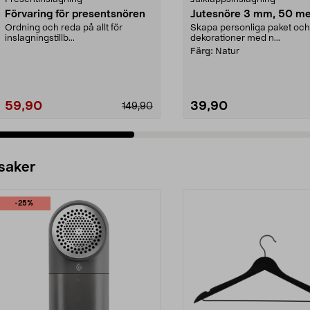
Förvaring för presentsnören
Jutesnöre 3 mm, 50 me
Ordning och reda på allt för
Skapa personliga paket och
inslagningstillb...
dekorationer med n...
Färg:
Natur
59,90
39,90
149,90
 saker
-25%