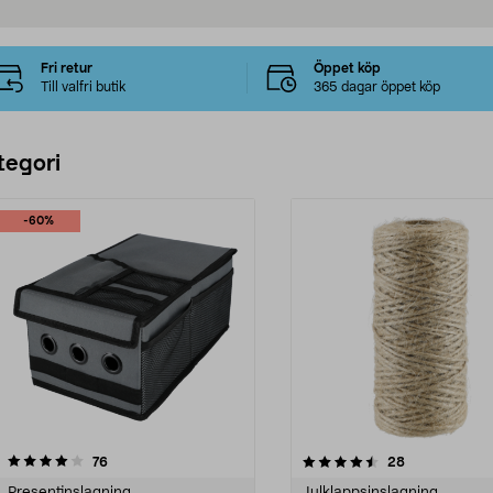
Fri retur
Öppet köp
Till valfri butik
365 dagar öppet köp
tegori
-60%
4.5 av 5 stjärnor
recensioner
4.5 av 5 stjärnor
recensioner
76
28
Presentinslagning
Julklappsinslagning