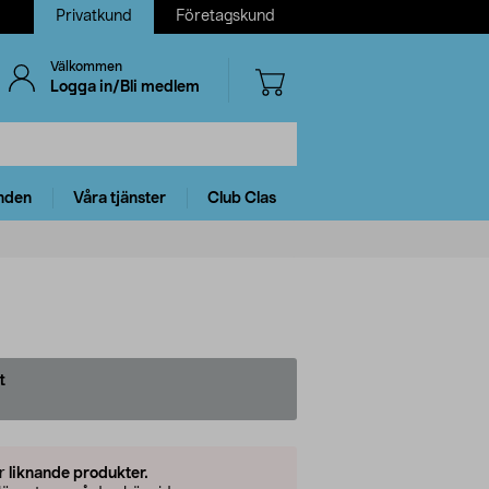
Privatkund
Företagskund
Välkommen
Logga in/Bli medlem
nden
Våra tjänster
Club Clas
t
er
liknande produkter.