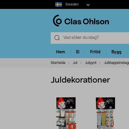
Select
Sweden
market
Hem
El
Fritid
Bygg
Startsida
Jul
Julpynt
Julklappsinslag
Juldekorationer