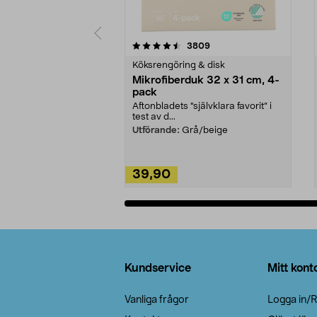
5av 5 stjärnor
4.0av 5 stjärnor
recensioner
3809
Köksrengöring & disk
Mikrofiberduk 32 x 31 cm, 4-
pack
Aftonbladets "självklara favorit” i
test av d...
Utförande:
Grå/beige
39,90
Lägg i varukorg
Sidfot
Kundservice
Mitt kont
Vanliga frågor
Logga in/R