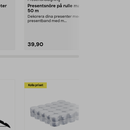
ter
Presentsnöre på rulle matt
Kraftpapper
50 m
70 cm
Dekorera dina presenter med
FSC®-märkt 
presentband med m...
av ribbat, bru
Kraftpapper på 
39,90
39,90
Kolla priset
Multibuy