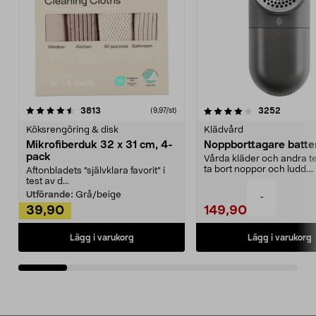
4.0av 5 stjärnor
recensioner
4.5av 5 stjärnor
recensio
3813
3252
(9,97/st)
Köksrengöring & disk
Klädvård
Mikrofiberduk 32 x 31 cm, 4-
Noppborttagare batter
pack
Vårda kläder och andra tex
ta bort noppor och ludd.
Aftonbladets "självklara favorit” i
Noppborttagaren fräs...
test av d...
Utförande:
Grå/beige
-
39,90
149,90
Lägg i varukorg
Lägg i varukorg