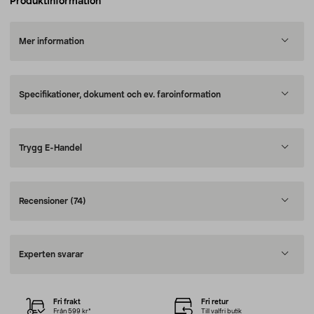
Produktinformation
Mer information
Specifikationer, dokument och ev. faroinformation
Trygg E-Handel
Recensioner
(74)
Experten svarar
Fri frakt
Fri retur
Från 599 kr*
Till valfri butik