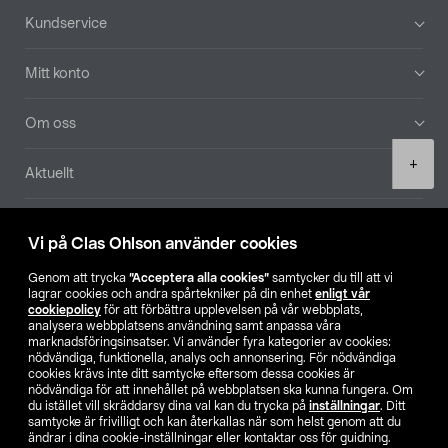
Sidfot
Kundservice
Mitt konto
Om oss
Product
+
Aktuellt
quantity
Våra bolag
Vi på Clas Ohlson använder cookies
Hitta butik
Genom att trycka
”Acceptera alla cookies”
samtycker du till att vi
lagrar cookies och andra spårtekniker på din enhet
enligt vår
cookiepolicy
för att förbättra upplevelsen på vår webbplats,
SE
NO
FI
analysera webbplatsens användning samt anpassa våra
marknadsföringsinsatser. Vi använder fyra kategorier av cookies:
nödvändiga, funktionella, analys och annonsering. För nödvändiga
cookies krävs inte ditt samtycke eftersom dessa cookies är
nödvändiga för att innehållet på webbplatsen ska kunna fungera. Om
du istället vill skräddarsy dina val kan du trycka på
inställningar
. Ditt
samtycke är frivilligt och kan återkallas när som helst genom att du
ändrar i dina cookie-inställningar eller kontaktar oss för guidning.