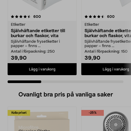
4.5 av 5 stjärnor
recensioner
4.5 av 5 stjärnor
recension
600
600
Etiketter
Etiketter
Självhäftande etiketter till
Självhäftande etiketter
burkar och flaskor, vita
burkar och flaskor, vit
Självhäftande frysetiketter i
Självhäftande frysetiketter
papper – finns ...
papper – finns ...
Antal i förpackning:
250
Antal i förpackning:
150
39,90
39,90
Lägg i varukorg
Lägg i varukorg
Ovanligt bra pris på vanliga saker
Kolla priset
-25%