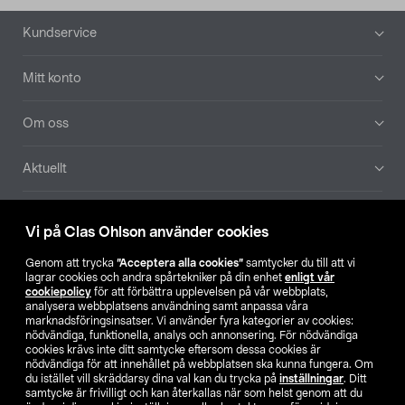
Sidfot
Kundservice
Mitt konto
Om oss
Aktuellt
Våra bolag
Vi på Clas Ohlson använder cookies
Hitta butik
Genom att trycka
”Acceptera alla cookies”
samtycker du till att vi
lagrar cookies och andra spårtekniker på din enhet
enligt vår
cookiepolicy
för att förbättra upplevelsen på vår webbplats,
SE
NO
FI
analysera webbplatsens användning samt anpassa våra
marknadsföringsinsatser. Vi använder fyra kategorier av cookies:
nödvändiga, funktionella, analys och annonsering. För nödvändiga
cookies krävs inte ditt samtycke eftersom dessa cookies är
nödvändiga för att innehållet på webbplatsen ska kunna fungera. Om
du istället vill skräddarsy dina val kan du trycka på
inställningar
. Ditt
samtycke är frivilligt och kan återkallas när som helst genom att du