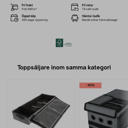
Fri frakt
Fri retur
Från 599 kr*
Till valfri butik
Öppet köp
Hämta i butik
365 dagar öppet köp
Beställ online, från butikslager
Toppsäljare inom samma kategori
-60%