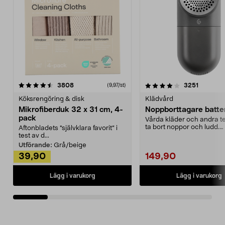
4.0av 5 stjärnor
recensioner
4.5av 5 stjärnor
recensio
3808
3251
(9,97/st)
Köksrengöring & disk
Klädvård
Mikrofiberduk 32 x 31 cm, 4-
Noppborttagare batter
pack
Vårda kläder och andra tex
ta bort noppor och ludd.
Aftonbladets "självklara favorit” i
Noppborttagaren fräs...
test av d...
Utförande:
Grå/beige
39,90
149,90
Lägg i varukorg
Lägg i varukorg