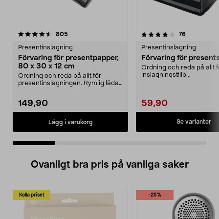
4.0 av 5 stjärnor
recensioner
4.5 av 5 stjärnor
recensioner
805
76
Presentinslagning
Presentinslagning
Förvaring för presentpapper,
Förvaring för present
80 x 30 x 12 cm
Ordning och reda på allt f
inslagningstillb...
Ordning och reda på allt för
presentinslagningen. Rymlig låda
med plats för pres...
149,90
59,90
Se varianter
Lägg i varukorg
Ovanligt bra pris på vanliga saker
Kolla priset
-25%