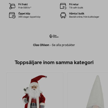
Fri frakt
Fri retur
Från 599 kr*
Till valfri butik
Öppet köp
Hämta i butik
365 dagar öppet köp
Beställ online, från butikslager
Clas Ohlson
-
Se alla produkter
Toppsäljare inom samma kategori