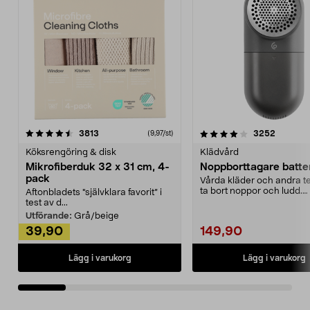
4.0av 5 stjärnor
recensioner
4.5av 5 stjärnor
recensio
3813
3252
(9,97/st)
Köksrengöring & disk
Klädvård
Mikrofiberduk 32 x 31 cm, 4-
Noppborttagare batter
pack
Vårda kläder och andra tex
ta bort noppor och ludd.
Aftonbladets "självklara favorit” i
Noppborttagaren fräs...
test av d...
Utförande:
Grå/beige
39,90
149,90
Lägg i varukorg
Lägg i varukorg