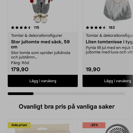
4.5 av 5 stjärnor
recensioner
4.5 av 5 stjärnor
recensione
115
163
Tomtar & dekorationsfigurer
Tomtar & dekorationsfigu
Stor jultomte med säck, 59
Liten tomtenisse i tyg
cm
Pynta till jul med en mjuk l
jultomte med luva och vit
Stor tomte som sprider julkänsla
Tomtenisse fö...
och julstämn...
Färg:
Röd
179,90
19,90
Lägg i varukorg
Lägg i varukorg
Ovanligt bra pris på vanliga saker
Kolla priset
-25%