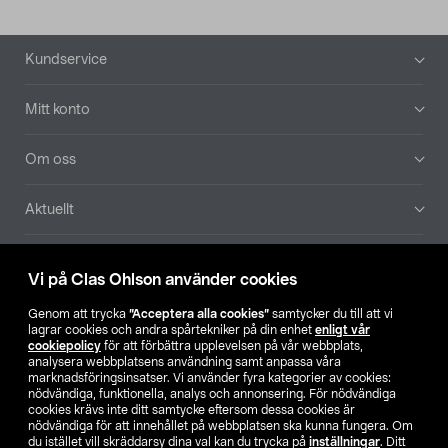
Sidfot
Kundservice
Mitt konto
Om oss
Aktuellt
Våra bolag
Vi på Clas Ohlson använder cookies
Hitta butik
Genom att trycka
”Acceptera alla cookies”
samtycker du till att vi
lagrar cookies och andra spårtekniker på din enhet
enligt vår
cookiepolicy
för att förbättra upplevelsen på vår webbplats,
SE
NO
FI
analysera webbplatsens användning samt anpassa våra
marknadsföringsinsatser. Vi använder fyra kategorier av cookies:
nödvändiga, funktionella, analys och annonsering. För nödvändiga
cookies krävs inte ditt samtycke eftersom dessa cookies är
nödvändiga för att innehållet på webbplatsen ska kunna fungera. Om
du istället vill skräddarsy dina val kan du trycka på
inställningar
. Ditt