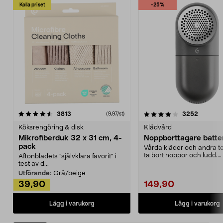
Kolla priset
-25%
4.0av 5 stjärnor
recensioner
4.5av 5 stjärnor
recensio
3813
3252
(9,97/st)
Köksrengöring & disk
Klädvård
Mikrofiberduk 32 x 31 cm, 4-
Noppborttagare batter
pack
Vårda kläder och andra tex
ta bort noppor och ludd.
Aftonbladets "självklara favorit” i
Noppborttagaren fräs...
test av d...
Utförande:
Grå/beige
39,90
149,90
Lägg i varukorg
Lägg i varukorg