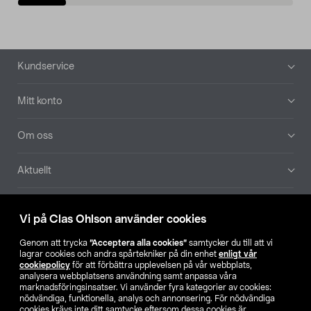
Sidfot
Kundservice
Mitt konto
Om oss
Aktuellt
Våra bolag
Vi på Clas Ohlson använder cookies
Hitta butik
Genom att trycka
”Acceptera alla cookies”
samtycker du till att vi
lagrar cookies och andra spårtekniker på din enhet
enligt vår
cookiepolicy
för att förbättra upplevelsen på vår webbplats,
SE
NO
FI
analysera webbplatsens användning samt anpassa våra
marknadsföringsinsatser. Vi använder fyra kategorier av cookies:
nödvändiga, funktionella, analys och annonsering. För nödvändiga
cookies krävs inte ditt samtycke eftersom dessa cookies är