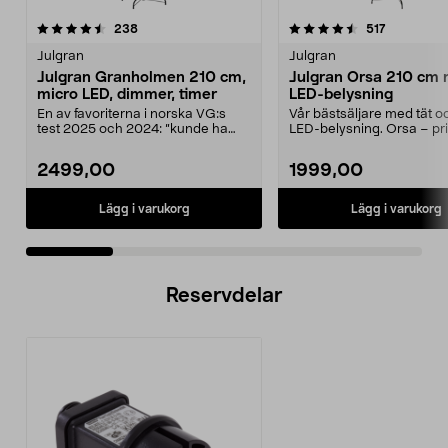
4.5 av 5 stjärnor
recensioner
4.5 av 5 stjärnor
recensione
238
517
Julgran
Julgran
Julgran Granholmen 210 cm,
Julgran Orsa 210 cm
micro LED, dimmer, timer
LED-belysning
En av favoriterna i norska VG:s
Vår bästsäljare med tät o
test 2025 och 2024: ”kunde ha
LED-belysning. Orsa – pr
varit huggen i sko...
julgran med fler...
2499,00
1999,00
Lägg i varukorg
Lägg i varukorg
Reservdelar