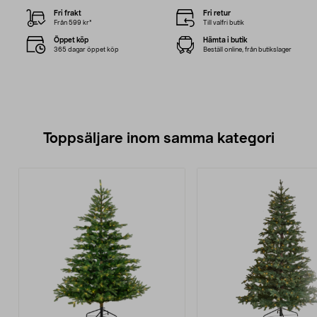
Fri frakt
Fri retur
Från 599 kr*
Till valfri butik
Öppet köp
Hämta i butik
365 dagar öppet köp
Beställ online, från butikslager
Toppsäljare inom samma kategori