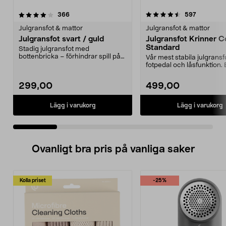
4.5 av 5 stjärnor
recensioner
5.0 av 5 stjärnor
recension
366
597
Julgransfot & mattor
Julgransfot & mattor
Julgransfot svart / guld
Julgransfot Krinner 
Standard
Stadig julgransfot med
bottenbricka – förhindrar spill på
Vår mest stabila julgrans
golvet. Julgransfot av...
fotpedal och låsfunktion. E
få granen...
299,00
499,00
Lägg i varukorg
Lägg i varukorg
Ovanligt bra pris på vanliga saker
Kolla priset
-25%