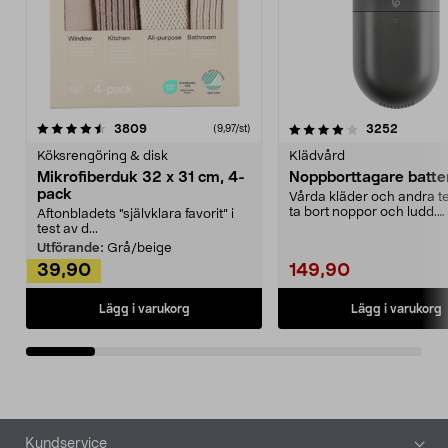
4.0av 5 stjärnor
recensioner
4.5av 5 stjärnor
recensio
3809
3252
(9,97/st)
Köksrengöring & disk
Klädvård
Mikrofiberduk 32 x 31 cm, 4-
Noppborttagare batter
pack
Vårda kläder och andra tex
ta bort noppor och ludd.
Aftonbladets "självklara favorit” i
Noppborttagaren fräs...
test av d...
Utförande:
Grå/beige
39,90
149,90
Lägg i varukorg
Lägg i varukorg
Sidfot
Kundservice