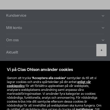
Sidfot
Kundservice
Mitt konto
Om oss
Product
+
Aktuellt
quantity
Våra bolag
Vi på Clas Ohlson använder cookies
Hitta butik
Genom att trycka
”Acceptera alla cookies”
samtycker du till att vi
lagrar cookies och andra spårtekniker på din enhet
enligt vår
cookiepolicy
för att förbättra upplevelsen på vår webbplats,
SE
NO
FI
analysera webbplatsens användning samt anpassa våra
marknadsföringsinsatser. Vi använder fyra kategorier av cookies:
nödvändiga, funktionella, analys och annonsering. För nödvändiga
cookies krävs inte ditt samtycke eftersom dessa cookies är
nödvändiga för att innehållet på webbplatsen ska kunna fungera. Om
du istället vill skräddarsy dina val kan du trycka på
inställningar
. Ditt