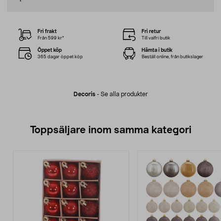
Fri frakt
Fri retur
Från 599 kr*
Till valfri butik
Öppet köp
Hämta i butik
365 dagar öppet köp
Beställ online, från butikslager
Decoris
-
Se alla produkter
Toppsäljare inom samma kategori