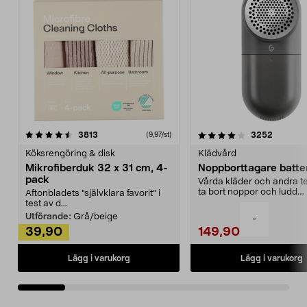
4.0av 5 stjärnor
recensioner
4.5av 5 stjärnor
recensio
3813
3252
(9,97/st)
Köksrengöring & disk
Klädvård
Mikrofiberduk 32 x 31 cm, 4-
Noppborttagare batter
pack
Vårda kläder och andra tex
ta bort noppor och ludd.
Aftonbladets "självklara favorit” i
Noppborttagaren fräs...
test av d...
Utförande:
Grå/beige
-
39,90
149,90
Lägg i varukorg
Lägg i varukorg