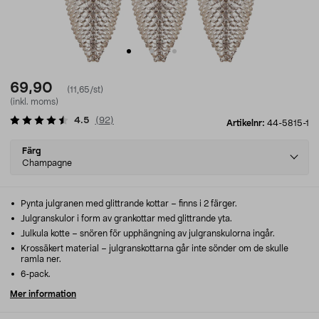
69,90
(11,65/st)
(inkl. moms)
4.5
(
92
)
Artikelnr:
44-5815-1
Select
Färg
variant
Champagne
Pynta julgranen med glittrande kottar – finns i 2 färger.
Julgranskulor i form av grankottar med glittrande yta.
Julkula kotte – snören för upphängning av julgranskulorna ingår.
Krossäkert material – julgranskottarna går inte sönder om de skulle
ramla ner.
6-pack.
Mer information