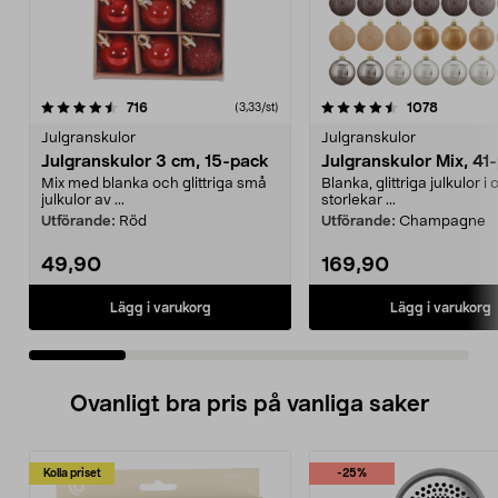
4.5 av 5 stjärnor
recensioner
4.5 av 5 stjärnor
recensio
716
1078
(3,33/st)
Julgranskulor
Julgranskulor
Julgranskulor 3 cm, 15-pack
Julgranskulor Mix, 41
Mix med blanka och glittriga små
Blanka, glittriga julkulor i 
julkulor av ...
storlekar ...
Utförande:
Röd
Utförande:
Champagne
49,90
169,90
Lägg i varukorg
Lägg i varukorg
Ovanligt bra pris på vanliga saker
Kolla priset
-25%