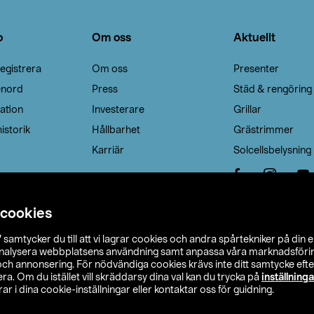
o
Om oss
Aktuellt
egistrera
Om oss
Presenter
enord
Press
Städ & rengöring
ation
Investerare
Grillar
istorik
Hållbarhet
Grästrimmer
Karriär
Solcellsbelysning
 cookies
”
samtycker du till att vi lagrar cookies och andra spårtekniker på din 
analysera webbplatsens användning samt anpassa våra marknadsförings
 och annonsering. För nödvändiga cookies krävs inte ditt samtycke ef
a. Om du istället vill skräddarsy dina val kan du trycka på
inställninga
r i dina cookie-inställningar eller kontaktar oss för guidning.
s Ohlson
Köpvillkor
Privacy statement
Klubbvillkor
H