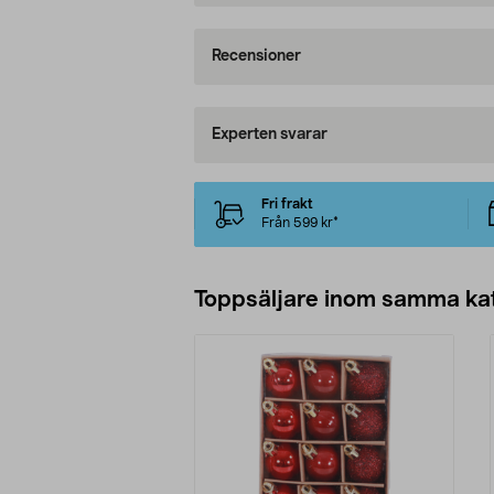
Recensioner
Experten svarar
Fri frakt
Från 599 kr*
Toppsäljare inom samma ka