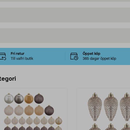
Fri retur
Öppet köp
Till valfri butik
365 dagar öppet köp
tegori