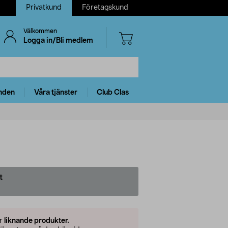
Privatkund
Företagskund
Välkommen
Logga in/Bli medlem
nden
Våra tjänster
Club Clas
t
er
liknande produkter.