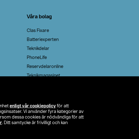
Våra bolag
Clas Fixare
Batteriexperten
Teknikdelar
PhoneLife
Reservdelaronline
Teknikmagasinet
enhet
enligt vår cookiepolicy
för att
insatser. Vi använder fyra kategorier av
tersom dessa cookies är nödvändiga för att
r
. Ditt samtycke är frivilligt och kan
itta butik