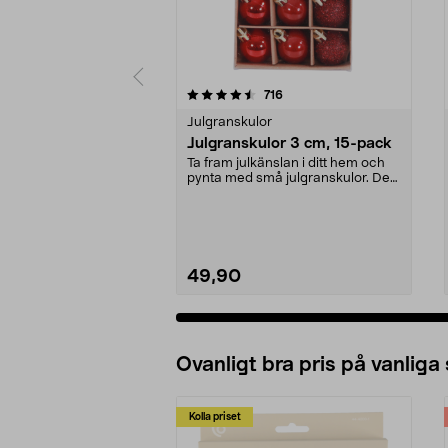
5 av 5 stjärnor
4.5 av 5 stjärnor
recensioner
716
Julgranskulor
Julgranskulor 3 cm, 15-pack
Ta fram julkänslan i ditt hem och
pynta med små julgranskulor. Den
här modellen ...
49,90
Ovanligt bra pris på vanliga
Kolla priset