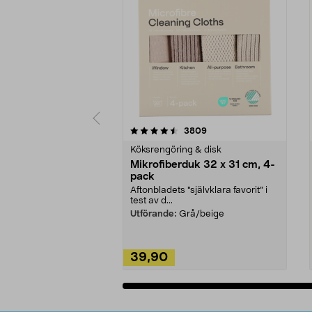
5av 5 stjärnor
4.0av 5 stjärnor
recensioner
3809
Köksrengöring & disk
Mikrofiberduk 32 x 31 cm, 4-
pack
Aftonbladets "självklara favorit” i
test av d...
Utförande:
Grå/beige
39,90
Lägg i varukorg