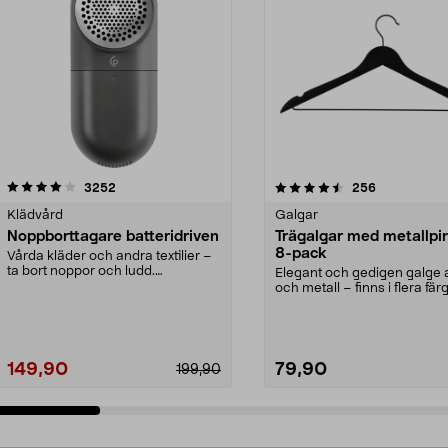
4.5av 5 stjärnor
recensioner
4.0av 5 stjärnor
recensioner
3252
256
Klädvård
Galgar
Noppborttagare batteridriven
Trägalgar med metallpi
8-pack
Vårda kläder och andra textilier –
ta bort noppor och ludd.
Elegant och gedigen galge a
Noppborttagaren fräs...
och metall – finns i flera färg
Galge med sv...
149,90
79,90
199,90
Lägg i varukorg
Lägg i varukorg