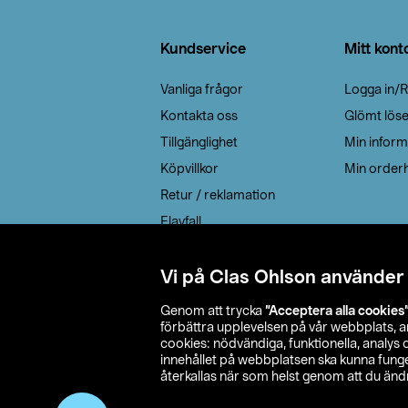
Sidfot
Kundservice
Mitt kont
Vanliga frågor
Logga in/R
Kontakta oss
Glömt lös
Tillgänglighet
Min inform
Köpvillkor
Min orderh
Retur / reklamation
Elavfall
Cookie policy
Leveransalternativ
Vi på Clas Ohlson använder
Genom att trycka
”Acceptera alla cookies
förbättra upplevelsen på vår webbplats, 
cookies: nödvändiga, funktionella, analys
innehållet på webbplatsen ska kunna funger
återkallas när som helst genom att du ändra
© 2026 Cla