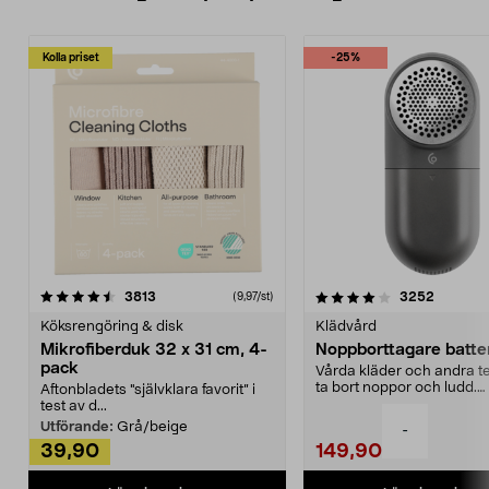
Kolla priset
-25%
4.0av 5 stjärnor
recensioner
4.5av 5 stjärnor
recensio
3813
3252
(9,97/st)
Köksrengöring & disk
Klädvård
Mikrofiberduk 32 x 31 cm, 4-
Noppborttagare batter
pack
Vårda kläder och andra tex
ta bort noppor och ludd.
Aftonbladets "självklara favorit” i
Noppborttagaren fräs...
test av d...
Utförande:
Grå/beige
-
39,90
149,90