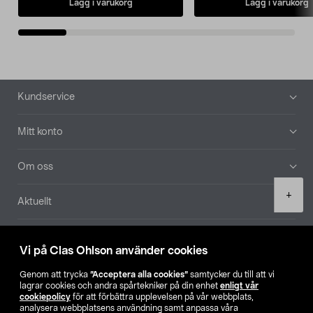
Lägg i varukorg
Lägg i varukorg
Sidfot
Kundservice
Mitt konto
Om oss
Product
+
Aktuellt
quantity
Våra bolag
Vi på Clas Ohlson använder cookies
Hitta butik
Genom att trycka
”Acceptera alla cookies”
samtycker du till att vi
lagrar cookies och andra spårtekniker på din enhet
enligt vår
cookiepolicy
för att förbättra upplevelsen på vår webbplats,
SE
NO
FI
analysera webbplatsens användning samt anpassa våra