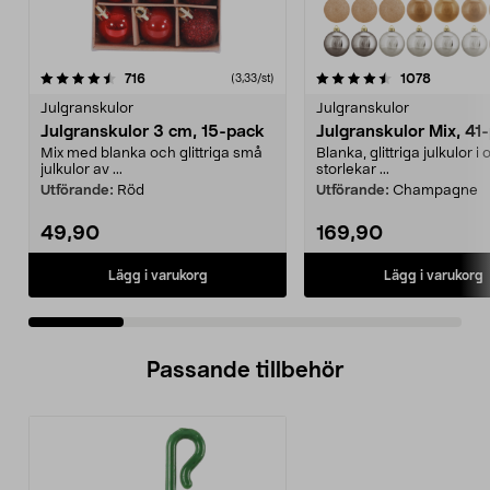
4.5 av 5 stjärnor
recensioner
4.5 av 5 stjärnor
recensio
716
1078
(3,33/st)
Julgranskulor
Julgranskulor
Julgranskulor 3 cm, 15-pack
Julgranskulor Mix, 41
Mix med blanka och glittriga små
Blanka, glittriga julkulor i 
julkulor av ...
storlekar ...
Utförande:
Röd
Utförande:
Champagne
49,90
169,90
Lägg i varukorg
Lägg i varukorg
Passande tillbehör