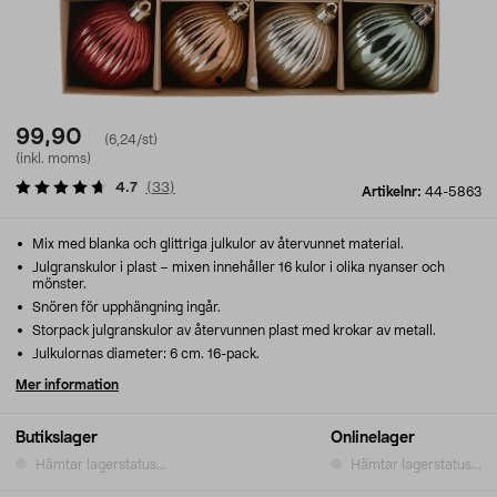
99,90
(6,24/st)
(inkl. moms)
4.7
(
33
)
Artikelnr:
44-5863
Mix med blanka och glittriga julkulor av återvunnet material.
Julgranskulor i plast – mixen innehåller 16 kulor i olika nyanser och
mönster.
Snören för upphängning ingår.
Storpack julgranskulor av återvunnen plast med krokar av metall.
Julkulornas diameter: 6 cm. 16-pack.
Mer information
Butikslager
Onlinelager
Hämtar lagerstatus...
Hämtar lagerstatus...