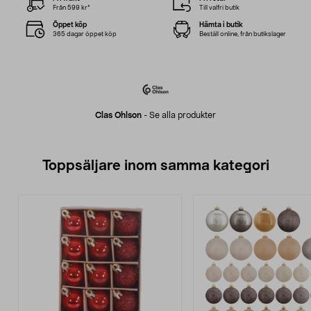
Från 599 kr*
Till valfri butik
Öppet köp
Hämta i butik
365 dagar öppet köp
Beställ online, från butikslager
Clas Ohlson
-
Se alla produkter
Toppsäljare inom samma kategori