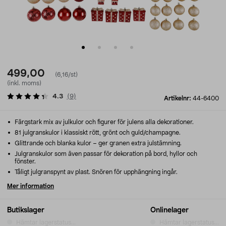
499,00
(6,16/st)
(inkl. moms)
4.3
(
9
)
Artikelnr:
44-6400
Färgstark mix av julkulor och figurer för julens alla dekorationer.
81 julgranskulor i klassiskt rött, grönt och guld/champagne.
Glittrande och blanka kulor – ger granen extra julstämning.
Julgranskulor som även passar för dekoration på bord, hyllor och
fönster.
Tåligt julgranspynt av plast. Snören för upphängning ingår.
Mer information
Butikslager
Onlinelager
Hämtar lagerstatus...
Hämtar lagerstatus...