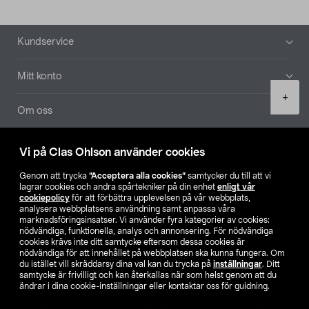
Sidfot
Kundservice
Mitt konto
Product
+
quantity
Om oss
Aktuellt
Vi på Clas Ohlson använder cookies
Genom att trycka
”Acceptera alla cookies”
samtycker du till att vi
Våra bolag
lagrar cookies och andra spårtekniker på din enhet
enligt vår
cookiepolicy
för att förbättra upplevelsen på vår webbplats,
analysera webbplatsens användning samt anpassa våra
Hitta butik
marknadsföringsinsatser. Vi använder fyra kategorier av cookies:
nödvändiga, funktionella, analys och annonsering. För nödvändiga
cookies krävs inte ditt samtycke eftersom dessa cookies är
SE
NO
FI
nödvändiga för att innehållet på webbplatsen ska kunna fungera. Om
du istället vill skräddarsy dina val kan du trycka på
inställningar
. Ditt
samtycke är frivilligt och kan återkallas när som helst genom att du
ändrar i dina cookie-inställningar eller kontaktar oss för guidning.