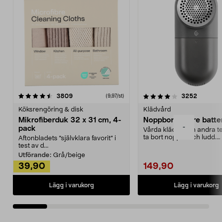
4.0av 5 stjärnor
recensioner
4.5av 5 stjärnor
recensio
3809
3252
(9,97/st)
Köksrengöring & disk
Klädvård
Mikrofiberduk 32 x 31 cm, 4-
Noppborttagare batter
-
pack
Vårda kläder och andra tex
ta bort noppor och ludd.
Aftonbladets "självklara favorit” i
Noppborttagaren fräs...
test av d...
Utförande:
Grå/beige
39,90
149,90
Lägg i varukorg
Lägg i varukorg