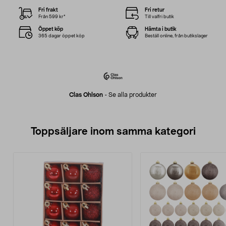
Fri frakt
Fri retur
Från 599 kr*
Till valfri butik
Öppet köp
Hämta i butik
365 dagar öppet köp
Beställ online, från butikslager
Clas Ohlson
-
Se alla produkter
Toppsäljare inom samma kategori