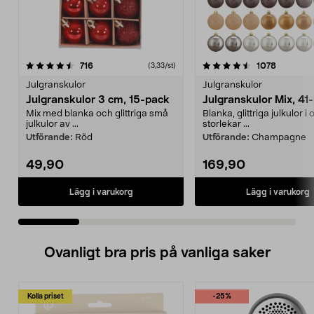
4.5 av 5 stjärnor
recensioner
4.5 av 5 stjärnor
recensio
716
1078
(3,33/st)
Julgranskulor
Julgranskulor
Julgranskulor 3 cm, 15-pack
Julgranskulor Mix, 41
Mix med blanka och glittriga små
Blanka, glittriga julkulor i 
julkulor av ...
storlekar ...
Utförande:
Röd
Utförande:
Champagne
49,90
169,90
Lägg i varukorg
Lägg i varukorg
Ovanligt bra pris på vanliga saker
Kolla priset
-25%