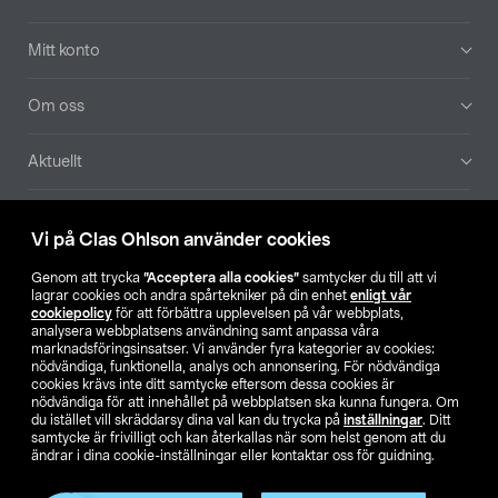
Mitt konto
Om oss
Aktuellt
Våra bolag
Vi på Clas Ohlson använder cookies
Hitta butik
Genom att trycka
”Acceptera alla cookies”
samtycker du till att vi
lagrar cookies och andra spårtekniker på din enhet
enligt vår
cookiepolicy
för att förbättra upplevelsen på vår webbplats,
SE
NO
FI
analysera webbplatsens användning samt anpassa våra
marknadsföringsinsatser. Vi använder fyra kategorier av cookies:
nödvändiga, funktionella, analys och annonsering. För nödvändiga
cookies krävs inte ditt samtycke eftersom dessa cookies är
nödvändiga för att innehållet på webbplatsen ska kunna fungera. Om
du istället vill skräddarsy dina val kan du trycka på
inställningar
. Ditt
samtycke är frivilligt och kan återkallas när som helst genom att du
ändrar i dina cookie-inställningar eller kontaktar oss för guidning.
Köpvillkor
Privacy statement
Klubbvillkor
För företag
Ändra till priser exklusive moms