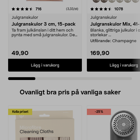
4.5 av 5 stjärnor
recensioner
4.5 av 5 stjärnor
recensio
716
1078
(3,33/st)
Julgranskulor
Julgranskulor
Julgranskulor 3 cm, 15-pack
Julgranskulor Mix, 41
Ta fram julkänslan i ditt hem och
Blanka, glittriga julkulor i 
pynta med små julgranskulor. Den
storlekar ...
här modellen ...
Utförande:
Champagne
49,90
169,90
Lägg i varukorg
Lägg i varukorg
Ovanligt bra pris på vanliga saker
Kolla priset
-25%