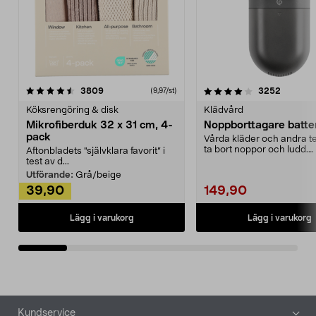
4.0av 5 stjärnor
recensioner
4.5av 5 stjärnor
recensio
3809
3252
(9,97/st)
Köksrengöring & disk
Klädvård
Mikrofiberduk 32 x 31 cm, 4-
Noppborttagare batter
pack
Vårda kläder och andra tex
ta bort noppor och ludd.
Aftonbladets "självklara favorit” i
Noppborttagaren fräs...
test av d...
Utförande:
Grå/beige
39,90
149,90
Lägg i varukorg
Lägg i varukorg
Sidfot
Kundservice