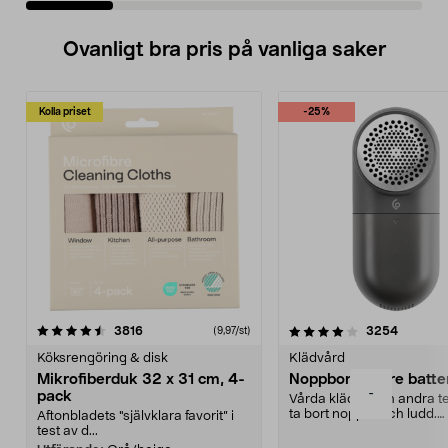
Ovanligt bra pris på vanliga saker
Kolla priset
-25%
4.0av 5 stjärnor
recensioner
4.5av 5 stjärnor
recensio
3816
3254
(9,97/st)
Köksrengöring & disk
Klädvård
Mikrofiberduk 32 x 31 cm, 4-
Noppborttagare batter
-
pack
Vårda kläder och andra tex
ta bort noppor och ludd.
Aftonbladets "självklara favorit” i
Noppborttagaren fräs...
test av d...