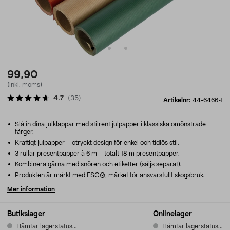
99,90
(inkl. moms)
4.7
(
35
)
Artikelnr:
44-6466-1
Slå in dina julklappar med stilrent julpapper i klassiska omönstrade
färger.
Kraftigt julpapper – otryckt design för enkel och tidlös stil.
3 rullar presentpapper à 6 m – totalt 18 m presentpapper.
Kombinera gärna med snören och etiketter (säljs separat).
Produkten är märkt med FSC®, märket för ansvarsfullt skogsbruk.
Mer information
Butikslager
Onlinelager
Hämtar lagerstatus...
Hämtar lagerstatus...