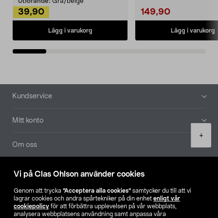
Utförande:
Grå/beige
39,90
149,90
Lägg i varukorg
Lägg i varukorg
Sidfot
Kundservice
Mitt konto
Product
+
quantity
Om oss
Aktuellt
Vi på Clas Ohlson använder cookies
Genom att trycka
”Acceptera alla cookies”
samtycker du till att vi
Våra bolag
lagrar cookies och andra spårtekniker på din enhet
enligt vår
cookiepolicy
för att förbättra upplevelsen på vår webbplats,
analysera webbplatsens användning samt anpassa våra
Hitta butik