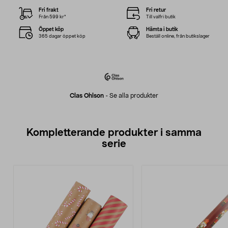
Fri frakt
Fri retur
Från 599 kr*
Till valfri butik
Öppet köp
Hämta i butik
365 dagar öppet köp
Beställ online, från butikslager
Clas Ohlson
-
Se alla produkter
Kompletterande produkter i samma
serie