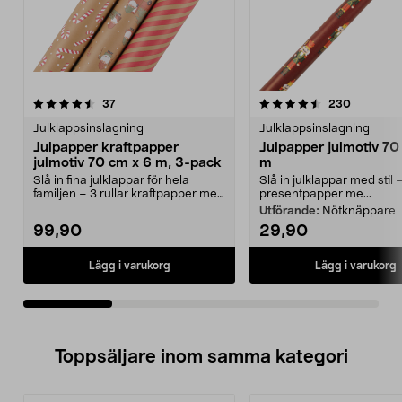
4.5av 5 stjärnor
recensioner
4.5av 5 stjärnor
recension
37
230
Julklappsinslagning
Julklappsinslagning
Julpapper kraftpapper
Julpapper julmotiv 70
julmotiv 70 cm x 6 m, 3-pack
m
Slå in fina julklappar för hela
Slå in julklappar med stil 
familjen – 3 rullar kraftpapper med
presentpapper me...
olika julmot...
Utförande:
Nötknäppare
99,90
29,90
Lägg i varukorg
Lägg i varukorg
Toppsäljare inom samma kategori