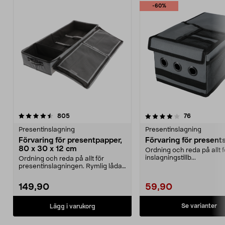
-60%
4.0 av 5 stjärnor
recensioner
4.5 av 5 stjärnor
recensioner
805
76
Presentinslagning
Presentinslagning
Förvaring för presentpapper,
Förvaring för present
80 x 30 x 12 cm
Ordning och reda på allt f
inslagningstillb...
Ordning och reda på allt för
presentinslagningen. Rymlig låda
med plats för pres...
149,90
59,90
Se varianter
Lägg i varukorg