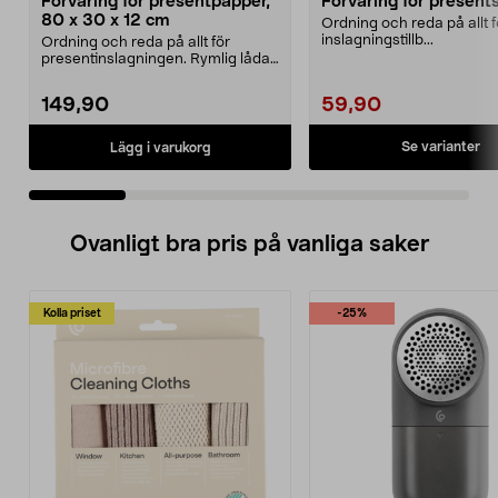
Förvaring för presentpapper,
Förvaring för present
80 x 30 x 12 cm
Ordning och reda på allt f
inslagningstillb...
Ordning och reda på allt för
presentinslagningen. Rymlig låda
med plats för pres...
149,90
59,90
Se varianter
Lägg i varukorg
Ovanligt bra pris på vanliga saker
Kolla priset
-25%