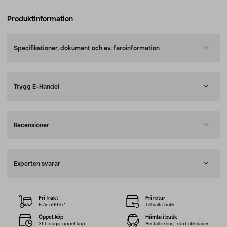
Produktinformation
Specifikationer, dokument och ev. faroinformation
Trygg E-Handel
Recensioner
Experten svarar
Fri frakt
Fri retur
Från 599 kr*
Till valfri butik
Öppet köp
Hämta i butik
365 dagar öppet köp
Beställ online, från butikslager