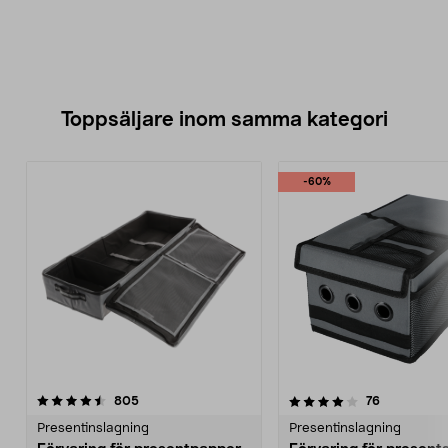
Toppsäljare inom samma kategori
-60%
4.0 av 5 stjärnor
recensioner
4.5 av 5 stjärnor
recensioner
805
76
Presentinslagning
Presentinslagning