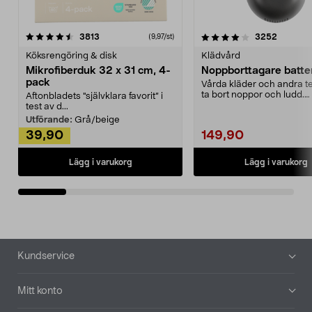
4.0av 5 stjärnor
recensioner
4.5av 5 stjärnor
recensio
3813
3252
(9,97/st)
Köksrengöring & disk
Klädvård
Mikrofiberduk 32 x 31 cm, 4-
Noppborttagare batter
pack
Vårda kläder och andra tex
ta bort noppor och ludd.
Aftonbladets "självklara favorit” i
Noppborttagaren fräs...
test av d...
Utförande:
Grå/beige
39,90
149,90
Lägg i varukorg
Lägg i varukorg
Sidfot
Kundservice
Mitt konto