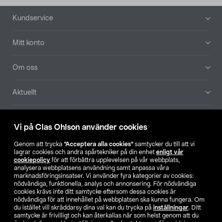
Sidfot
Kundservice
Mitt konto
Om oss
Aktuellt
Våra bolag
Vi på Clas Ohlson använder cookies
Hitta butik
Genom att trycka
”Acceptera alla cookies”
samtycker du till att vi
lagrar cookies och andra spårtekniker på din enhet
enligt vår
cookiepolicy
för att förbättra upplevelsen på vår webbplats,
SE
NO
FI
analysera webbplatsens användning samt anpassa våra
marknadsföringsinsatser. Vi använder fyra kategorier av cookies:
nödvändiga, funktionella, analys och annonsering. För nödvändiga
cookies krävs inte ditt samtycke eftersom dessa cookies är
nödvändiga för att innehållet på webbplatsen ska kunna fungera. Om
du istället vill skräddarsy dina val kan du trycka på
inställningar
. Ditt
samtycke är frivilligt och kan återkallas när som helst genom att du