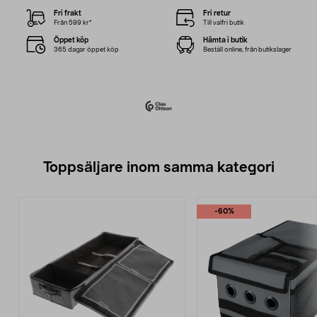
Fri frakt
Fri retur
Från 599 kr*
Till valfri butik
Öppet köp
Hämta i butik
365 dagar öppet köp
Beställ online, från butikslager
Toppsäljare inom samma kategori
-60%