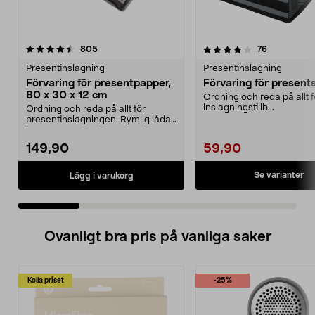
4.0 av 5 stjärnor
recensioner
4.5 av 5 stjärnor
recensioner
805
76
Presentinslagning
Presentinslagning
Förvaring för presentpapper,
Förvaring för present
80 x 30 x 12 cm
Ordning och reda på allt f
inslagningstillb...
Ordning och reda på allt för
presentinslagningen. Rymlig låda
med plats för pres...
149,90
59,90
Se varianter
Lägg i varukorg
Ovanligt bra pris på vanliga saker
Kolla priset
-25%