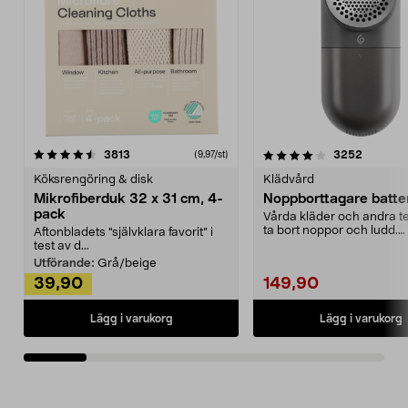
4.0av 5 stjärnor
recensioner
4.5av 5 stjärnor
recensio
3813
3252
(9,97/st)
Köksrengöring & disk
Klädvård
Mikrofiberduk 32 x 31 cm, 4-
Noppborttagare batter
pack
Vårda kläder och andra tex
ta bort noppor och ludd.
Aftonbladets "självklara favorit” i
Noppborttagaren fräs...
test av d...
Utförande:
Grå/beige
39,90
149,90
Lägg i varukorg
Lägg i varukorg