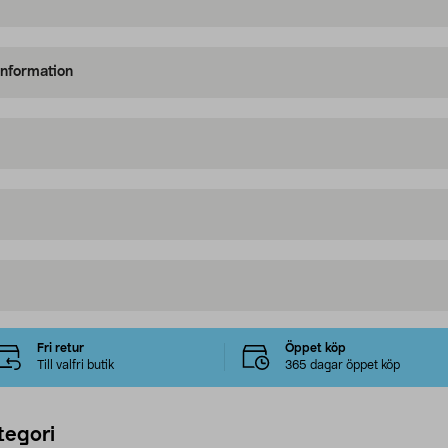
information
Fri retur
Öppet köp
Till valfri butik
365 dagar öppet köp
tegori