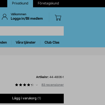
Privatkund
Företagskund
Välkommen
Logga in/Bli medlem
nden
Våra tjänster
Club Clas
Artikelnr:
44-4806-1
83
recensioner
Lägg i varukorg
(1)