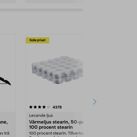
Kolla priset
Multibuy
4.5av 5 stjärnor
recensioner
4.5
4378
2
Levande ljus
Rengöringsm
nne,
Värmeljus stearin, 50-pack,
Bikarbonat
100 procent stearin
Ett allsidigt 
städning och 
v trä
100 procent stearin. Tillverkade i