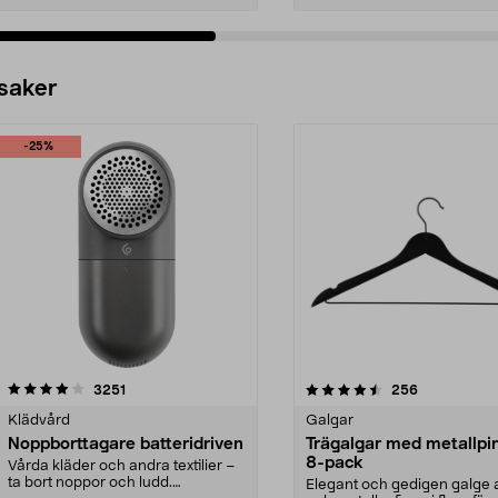
 saker
-25%
4.5av 5 stjärnor
recensioner
4.0av 5 stjärnor
recensioner
3251
256
Klädvård
Galgar
Noppborttagare batteridriven
Trägalgar med metallpi
8-pack
Vårda kläder och andra textilier –
ta bort noppor och ludd.
Elegant och gedigen galge a