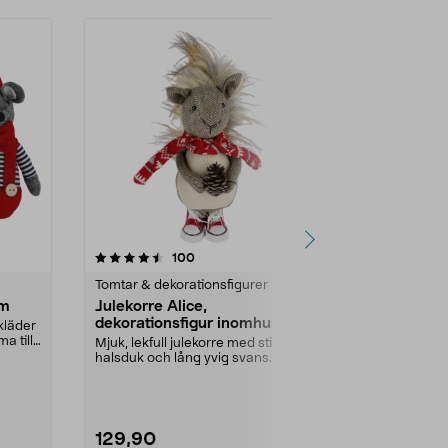
4.5 av 5 stjärnor
recensioner
4.5
100
8
Tomtar & dekorationsfigurer
Tomtar & deko
cm
Julekorre Alice,
Julstrumpa 
dekorationsfigur inomhus, 27
och vuxen,
kläder
cm
a till
Mjuk, lekfull julekorre med stickad
Mjuk strumpa f
halsduk och lång yvig svans.
julaftons mor
Ekorre Alice 27...
Julklappsstru
129,90
99,90