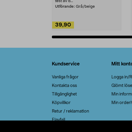
test av d...
Utförande:
Grå/beige
39,90
Lägg i varukorg
Sidfot
Kundservice
Mitt kont
Vanliga frågor
Logga in/R
Kontakta oss
Glömt lös
Tillgänglighet
Min inform
Köpvillkor
Min orderh
Retur / reklamation
Elavfall
Cookie policy