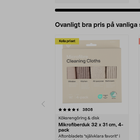
Ovanligt bra pris på vanliga
Kolla priset
5av 5 stjärnor
4.0av 5 stjärnor
recensioner
3808
Köksrengöring & disk
Mikrofiberduk 32 x 31 cm, 4-
pack
Aftonbladets "självklara favorit” i