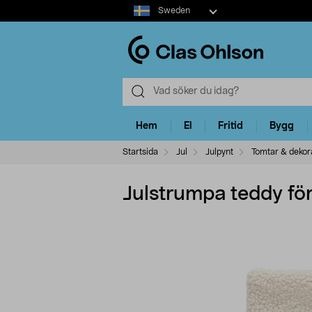
Select
Sweden
market
Hem
El
Fritid
Bygg
Startsida
Jul
Julpynt
Tomtar & dekora
Julstrumpa teddy fö