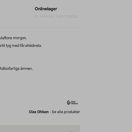
Onlinelager
Hämtar lagerstatus...
julaftons morgon.
kt tyg med fårullskänsla.
r hälsofarliga ämnen.
Clas Ohlson
-
Se alla produkter