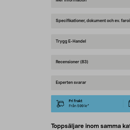
Mer information
Specifikationer, dokument och ev. faro
Trygg E-Handel
Recensioner
(83)
Experten svarar
Fri frakt
Från 599 kr*
Toppsäljare inom samma ka