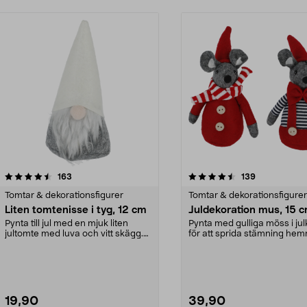
4.5 av 5 stjärnor
recensioner
4.5 av 5 stjärnor
recensioner
163
139
Tomtar & dekorationsfigurer
Tomtar & dekorationsfigurer
Liten tomtenisse i tyg, 12 cm
Juldekoration mus, 15 
Pynta till jul med en mjuk liten
Pynta med gulliga möss i jul
jultomte med luva och vitt skägg.
för att sprida stämning hemm
Tomtenisse fö...
jul. Julde...
19,90
39,90