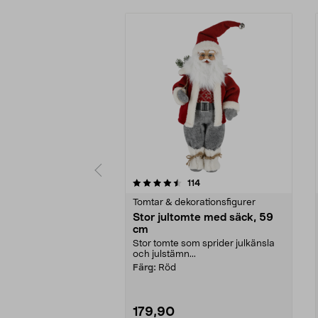
5 av 5 stjärnor
4.5 av 5 stjärnor
recensioner
114
Tomtar & dekorationsfigurer
Stor jultomte med säck, 59
cm
Stor tomte som sprider julkänsla
och julstämn...
Färg:
Röd
179,90