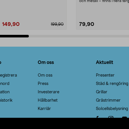
Noppborttagaren fräs...
och metall – finns i flera färg
Galge med sv...
149,90
79,90
199,90
Lägg i varukorg
Lägg i varukorg
o
Om oss
Aktuellt
egistrera
Om oss
Presenter
enord
Press
Städ & rengöring
ation
Investerare
Grillar
istorik
Hållbarhet
Grästrimmer
Karriär
Solcellsbelysning