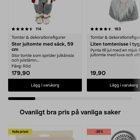
4.5 av 5 stjärnor
recensioner
4.5 av 5 stjärnor
recensione
114
163
Tomtar & dekorationsfigurer
Tomtar & dekorationsfigu
Stor jultomte med säck, 59
Liten tomtenisse i tyg
cm
Pynta till jul med en mjuk l
jultomte med luva och vit
Stor tomte som sprider julkänsla
Tomtenisse fö...
och julstämn...
Färg:
Röd
179,90
19,90
Lägg i varukorg
Lägg i varukorg
Ovanligt bra pris på vanliga saker
Kolla priset
-25%