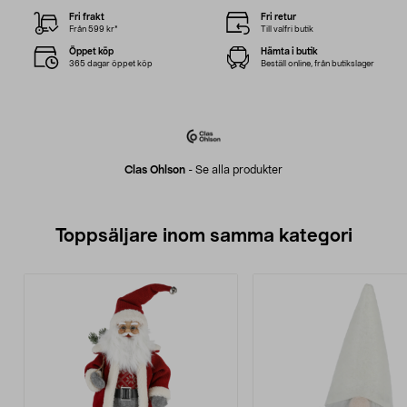
Fri frakt
Fri retur
Från 599 kr*
Till valfri butik
Öppet köp
Hämta i butik
365 dagar öppet köp
Beställ online, från butikslager
Clas Ohlson
-
Se alla produkter
Toppsäljare inom samma kategori