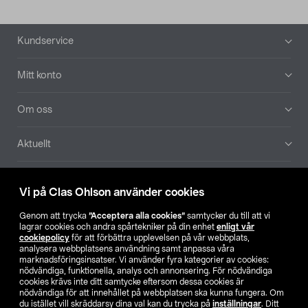
Sidfot
Kundservice
Mitt konto
Om oss
Aktuellt
Våra bolag
Vi på Clas Ohlson använder cookies
Hitta butik
Genom att trycka
”Acceptera alla cookies”
samtycker du till att vi
lagrar cookies och andra spårtekniker på din enhet
enligt vår
cookiepolicy
för att förbättra upplevelsen på vår webbplats,
SE
NO
FI
analysera webbplatsens användning samt anpassa våra
marknadsföringsinsatser. Vi använder fyra kategorier av cookies:
nödvändiga, funktionella, analys och annonsering. För nödvändiga
cookies krävs inte ditt samtycke eftersom dessa cookies är
nödvändiga för att innehållet på webbplatsen ska kunna fungera. Om
du istället vill skräddarsy dina val kan du trycka på
inställningar
. Ditt