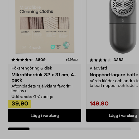
4.0av 5 stjärnor
recensioner
4.5av 5 stjärnor
recensio
3809
3252
(9,97/st)
Köksrengöring & disk
Klädvård
Mikrofiberduk 32 x 31 cm, 4-
Noppborttagare batter
pack
Vårda kläder och andra tex
ta bort noppor och ludd.
Aftonbladets "självklara favorit” i
Noppborttagaren fräs...
test av d...
Utförande:
Grå/beige
39,90
149,90
Lägg i varukorg
Lägg i varukorg