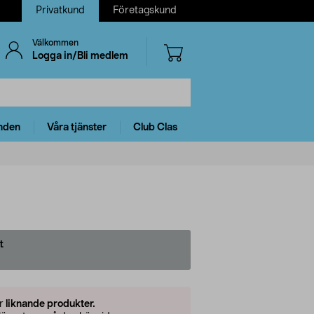
Privatkund
Företagskund
Välkommen
Logga in/Bli medlem
nden
Våra tjänster
Club Clas
t
er
liknande produkter.