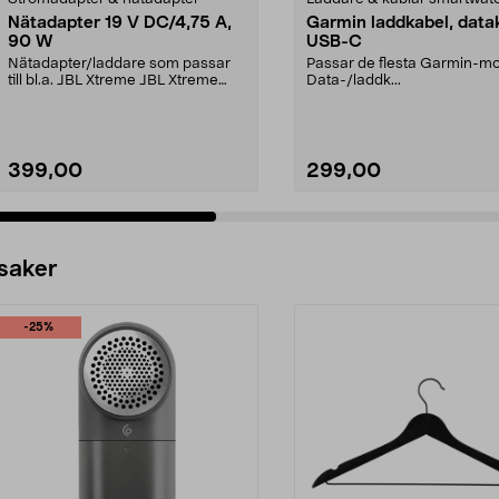
Nätadapter 19 V DC/4,75 A,
Garmin laddkabel, data
90 W
USB-C
Nätadapter/laddare som passar
Passar de flesta Garmin-mo
till bl.a. JBL Xtreme JBL Xtreme
Data-/laddk...
2JBL BoomboxJBL B...
399,00
299,00
 saker
-25%