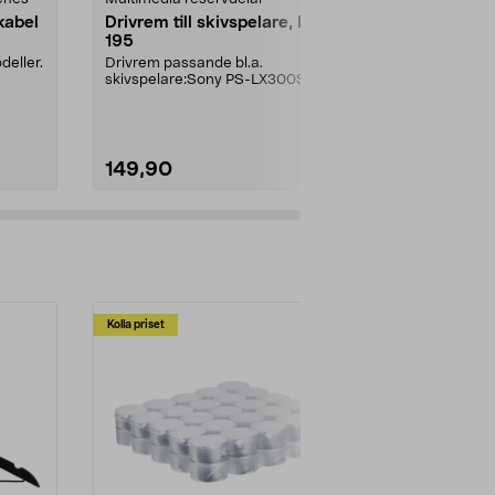
kabel
Drivrem till skivspelare, B-TT
Fästplatta 
195
Garmin
deller.
Drivrem passande bl.a.
Självhäftande 
skivspelare:Sony PS-LX300Sony
instrumentpa
PS-LX310.
på plattan. 2-
149,90
149,90
Kolla priset
Multibuy