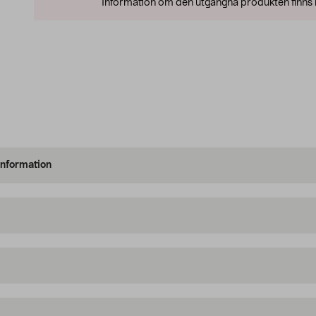
Information om den utgångna produkten finns l
information