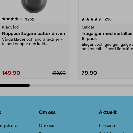
4.5av 5 stjärnor
recensioner
4.0av 5 stjärnor
recensioner
3252
256
Klädvård
Galgar
Noppborttagare batteridriven
Trägalgar med metallpi
8-pack
Vårda kläder och andra textilier –
ta bort noppor och ludd.
Elegant och gedigen galge a
Noppborttagaren fräs...
och metall – finns i flera färg
Galge med sv...
149,90
79,90
199,90
Lägg i varukorg
Lägg i varukorg
o
Om oss
Aktuellt
egistrera
Om oss
Presenter