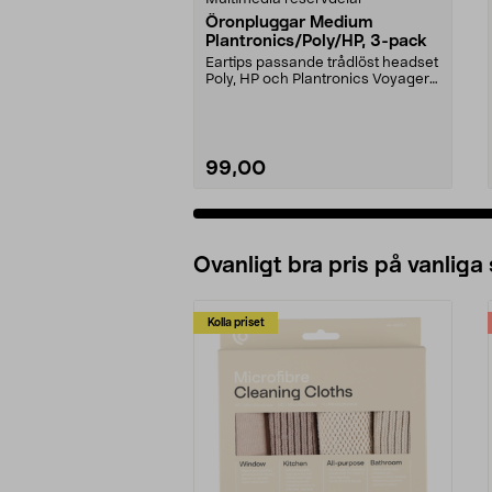
Öronpluggar Medium
Plantronics/Poly/HP, 3-pack
Eartips passande trådlöst headset
Poly, HP och Plantronics Voyager
PRO, Legend 3...
99,00
Ovanligt bra pris på vanliga
Kolla priset