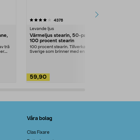
4.5av 5 stjärnor
recensioner
4.5
4378
2
Levande ljus
Rengöringsm
nne,
Värmeljus stearin, 50-pack,
Bikarbonat
100 procent stearin
Ett allsidigt 
städning och 
v trä
100 procent stearin. Tillverkade i
ute. Städa med
er.
Sverige som brinner med en
vacker och sotfri ...
59,90
49,90
Lägg i varukorg
Lägg
Våra bolag
Clas Fixare