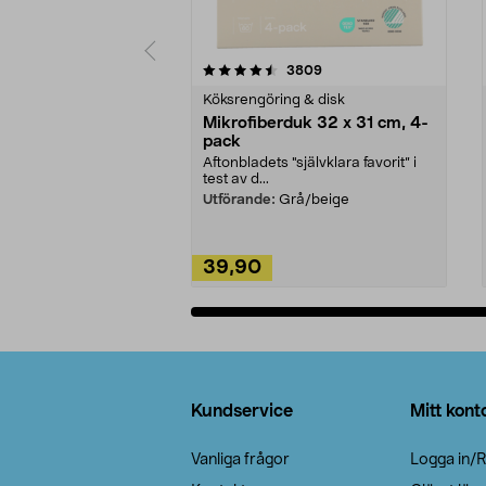
5av 5 stjärnor
4.0av 5 stjärnor
recensioner
3809
Köksrengöring & disk
Mikrofiberduk 32 x 31 cm, 4-
pack
Aftonbladets "självklara favorit” i
test av d...
Utförande:
Grå/beige
39,90
Lägg i varukorg
Sidfot
Kundservice
Mitt kont
Vanliga frågor
Logga in/R