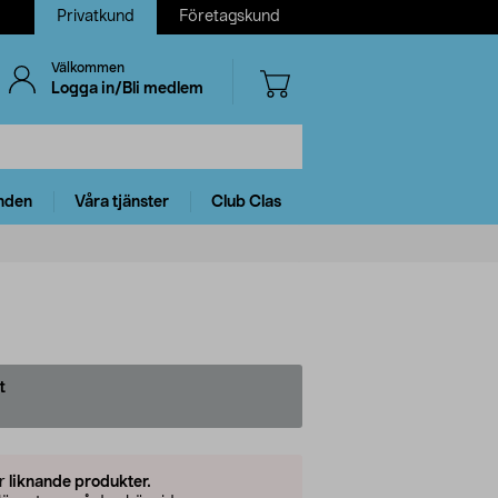
Privatkund
Företagskund
Välkommen
Logga in/Bli medlem
nden
Våra tjänster
Club Clas
t
er
liknande produkter.