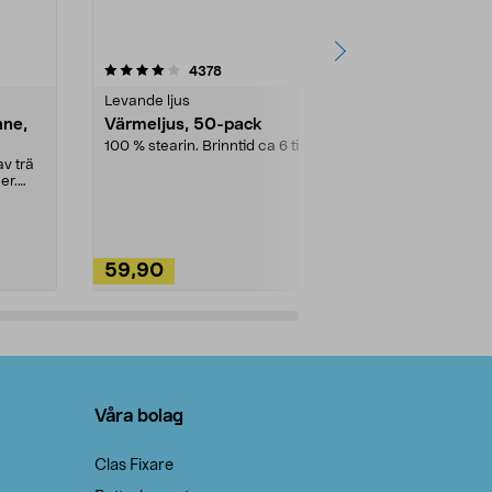
4.5av 5 stjärnor
recensioner
4.5
4378
2
Levande ljus
Rengöringsm
nne,
Värmeljus, 50-pack
Bikarbonat
100 % stearin. Brinntid ca 6 tim.
Ett allsidigt 
städning och 
v trä
ute. Städa med
er.
59,90
49,90
Lägg i varukorg
Lägg
Våra bolag
Clas Fixare