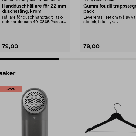
Handduschhållare för 22 mm
Gummifot till trappsteg
duschstång, krom
pack
Hållare för duschhandtag till tak-
Levereras i set om två av va
och handdusch 40-9865.Passar
storlek, totalt fyra
22 mm stång och ...
stycken.Innermåtten på de t.
79,00
79,00
 saker
-25%