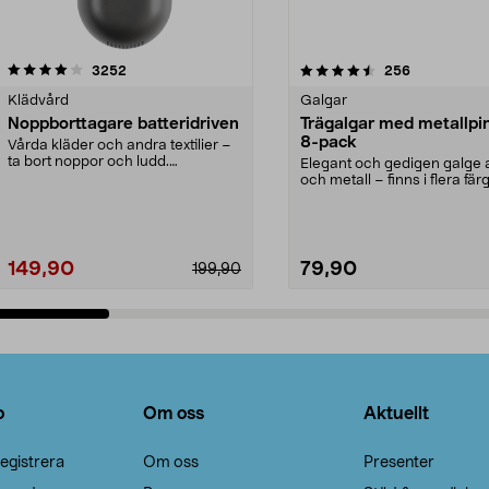
4.5av 5 stjärnor
recensioner
4.0av 5 stjärnor
recensioner
3252
256
Klädvård
Galgar
Noppborttagare batteridriven
Trägalgar med metallpi
8-pack
Vårda kläder och andra textilier –
ta bort noppor och ludd.
Elegant och gedigen galge a
Noppborttagaren fräs...
och metall – finns i flera färg
Galge med sv...
149,90
79,90
199,90
Lägg i varukorg
Lägg i varukorg
o
Om oss
Aktuellt
egistrera
Om oss
Presenter