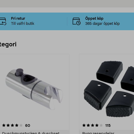
Fri retur
Öppet köp
Till valfri butik
365 dagar öppet köp
tegori
4.0 av 5 stjärnor
recensioner
4.5 av 5 stjärnor
recensioner
60
115
Duschmunstycken & duschset
Bygg reservdelar