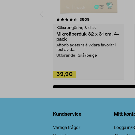
5av 5 stjärnor
4.0av 5 stjärnor
recensioner
3809
Köksrengöring & disk
Mikrofiberduk 32 x 31 cm, 4-
pack
Aftonbladets "självklara favorit” i
test av d...
Utförande:
Grå/beige
39,90
Lägg i varukorg
Sidfot
Kundservice
Mitt kont
Vanliga frågor
Logga in/R