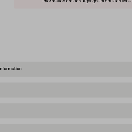
Information om den utgångna produkten finns l
information