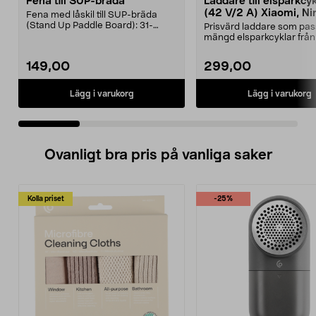
Fena till SUP-bräda
Laddare till elsparkcy
(42 V/2 A) Xiaomi, Ni
Fena med låskil till SUP-bräda
E-Way m.fl.
(Stand Up Paddle Board): 31-
Prisvärd laddare som pas
974331-2059, E11 Pass...
mängd elsparkcyklar från
Ninebot och E-Wa...
149,00
299,00
Lägg i varukorg
Lägg i varukorg
Ovanligt bra pris på vanliga saker
Kolla priset
-25%