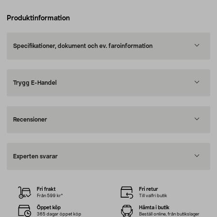
Produktinformation
Specifikationer, dokument och ev. faroinformation
Trygg E-Handel
Recensioner
Experten svarar
Fri frakt
Fri retur
Från 599 kr*
Till valfri butik
Öppet köp
Hämta i butik
365 dagar öppet köp
Beställ online, från butikslager