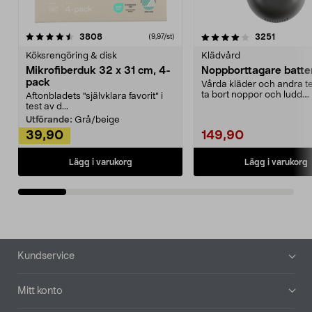
4.0av 5 stjärnor
recensioner
4.5av 5 stjärnor
recensio
3808
3251
(9,97/st)
Köksrengöring & disk
Klädvård
Mikrofiberduk 32 x 31 cm, 4-
Noppborttagare batter
pack
Vårda kläder och andra tex
ta bort noppor och ludd.
Aftonbladets "självklara favorit” i
Noppborttagaren fräs...
test av d...
Utförande:
Grå/beige
39,90
149,90
Lägg i varukorg
Lägg i varukorg
Sidfot
Kundservice
Mitt konto