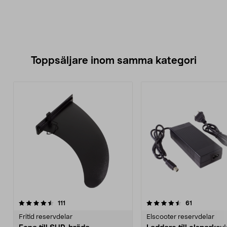
Toppsäljare inom samma kategori
4.5 av 5 stjärnor
recensioner
4.5 av 5 stjärnor
recensioner
111
61
Fritid reservdelar
Elscooter reservdelar