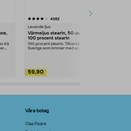
4.5av 5 stjärnor
recensioner
4.5
4382
2
Levande ljus
Rengöringsm
nne,
Värmeljus stearin, 50-pack,
Bikarbonat
100 procent stearin
Ett allsidigt 
städning och 
v trä
100 procent stearin. Tillverkade i
ute. Städa med
er.
Sverige som brinner med en
vacker och sotfri ...
59,90
49,90
Lägg i varukorg
Lägg
Våra bolag
Clas Fixare