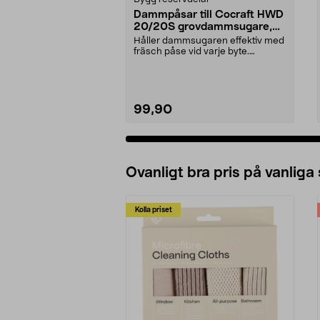
Dammpåsar till Cocraft HWD
20/20S grovdammsugare,
5-pack
Håller dammsugaren effektiv med
fräsch påse vid varje byte.
Dammsugarpåsar för C...
99,90
Ovanligt bra pris på vanliga
Kolla priset