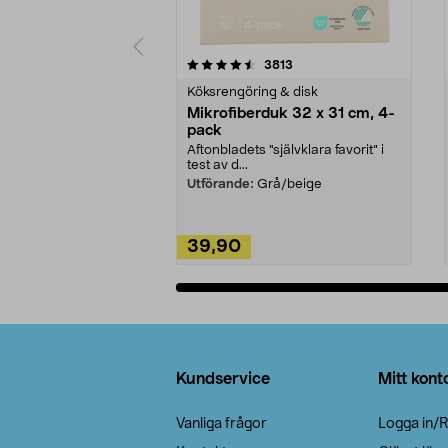
5av 5 stjärnor
4.0av 5 stjärnor
recensioner
3813
Köksrengöring & disk
Mikrofiberduk 32 x 31 cm, 4-
pack
Aftonbladets "självklara favorit” i
test av d...
Utförande:
Grå/beige
39,90
Lägg i varukorg
Sidfot
Kundservice
Mitt kont
Vanliga frågor
Logga in/R