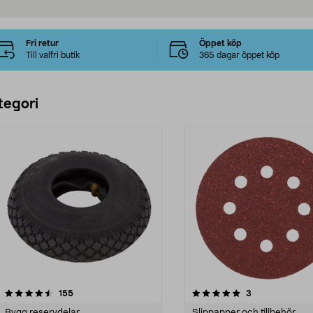
Fri retur
Öppet köp
Till valfri butik
365 dagar öppet köp
tegori
5.0 av 5 stjärnor
recensioner
4.0 av 5 stjärnor
recensioner
155
3
Bygg reservdelar
Slippapper och tillbehör