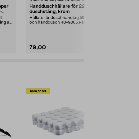
pper
Handduschhållare för 22 mm
Gummifot ti
-
duschstång, krom
pack
ll
Hållare för duschhandtag till tak-
Levereras i se
ing av
och handdusch 40-9865.Passar
storlek, totalt 
22 mm stång och ...
stycken.Innerm
79,00
79,00
Kolla priset
Multibuy