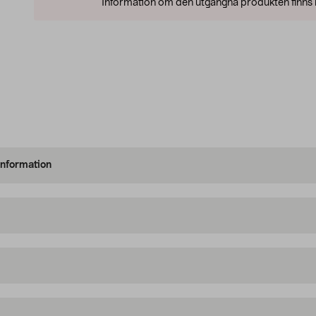
Information om den utgångna produkten finns l
information