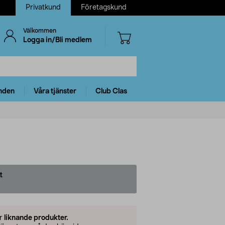
Privatkund
Företagskund
Välkommen
Logga in/Bli medlem
nden
Våra tjänster
Club Clas
t
er
liknande produkter.