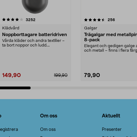
4.5av 5 stjärnor
recensioner
4.0av 5 stjärnor
recensioner
3252
256
Klädvård
Galgar
Noppborttagare batteridriven
Trägalgar med metallpi
8-pack
Vårda kläder och andra textilier –
ta bort noppor och ludd.
Elegant och gedigen galge a
Noppborttagaren fräs...
och metall – finns i flera färg
Galge med sv...
149,90
79,90
199,90
Lägg i varukorg
Lägg i varukorg
o
Om oss
Aktuellt
egistrera
Om oss
Presenter