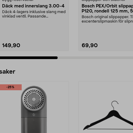
Däck med innerslang 3.00-4
Bosch PEX/Orbit slippa
P120, rondell 125 mm, 5
Däck 4-lagers inklusive slang med
pack
vinklad ventil. Passande
Bosch original slippapper. Ti
luftgummihjul i dimen...
excenterslipmaskin för slipn
trä, färg och...
149,90
69,90
 saker
-25%