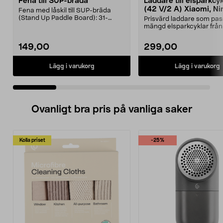
Fena till SUP-bräda
Laddare till elsparkcy
(42 V/2 A) Xiaomi, Ni
Fena med låskil till SUP-bräda
E-Way m.fl.
(Stand Up Paddle Board): 31-
Prisvärd laddare som pas
974331-2059, E11 Pass...
mängd elsparkcyklar från
Ninebot och E-Wa...
149,00
299,00
Lägg i varukorg
Lägg i varukorg
Ovanligt bra pris på vanliga saker
Kolla priset
-25%