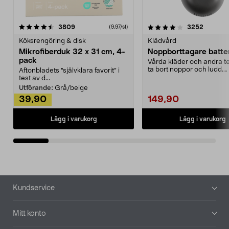
4.0av 5 stjärnor
recensioner
4.5av 5 stjärnor
recensio
3809
3252
(9,97/st)
Köksrengöring & disk
Klädvård
Mikrofiberduk 32 x 31 cm, 4-
Noppborttagare batter
pack
Vårda kläder och andra tex
ta bort noppor och ludd.
Aftonbladets "självklara favorit” i
Noppborttagaren fräs...
test av d...
Utförande:
Grå/beige
39,90
149,90
Lägg i varukorg
Lägg i varukorg
Sidfot
Kundservice
Mitt konto