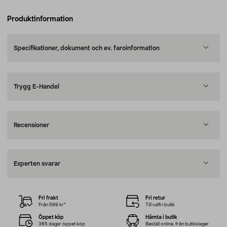
Produktinformation
Specifikationer, dokument och ev. faroinformation
Trygg E-Handel
Recensioner
Experten svarar
Fri frakt
Fri retur
Från 599 kr*
Till valfri butik
Öppet köp
Hämta i butik
365 dagar öppet köp
Beställ online, från butikslager