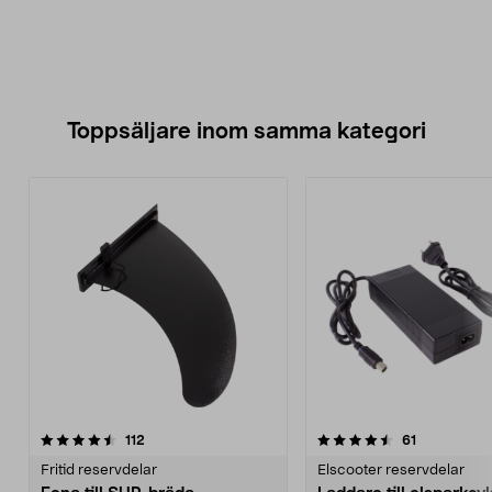
Toppsäljare inom samma kategori
4.5 av 5 stjärnor
recensioner
4.5 av 5 stjärnor
recensioner
112
61
Fritid reservdelar
Elscooter reservdelar