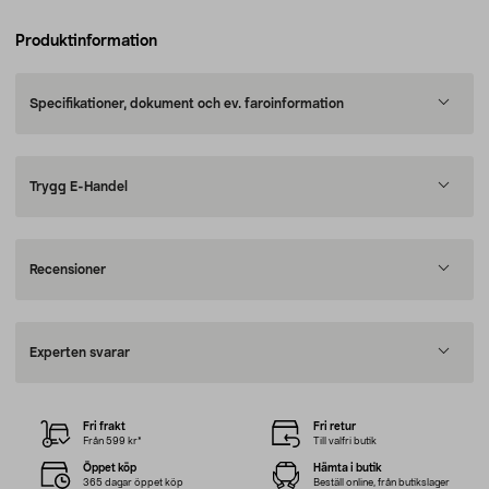
Produktinformation
Specifikationer, dokument och ev. faroinformation
Trygg E-Handel
Recensioner
Experten svarar
Fri frakt
Fri retur
Från 599 kr*
Till valfri butik
Öppet köp
Hämta i butik
365 dagar öppet köp
Beställ online, från butikslager