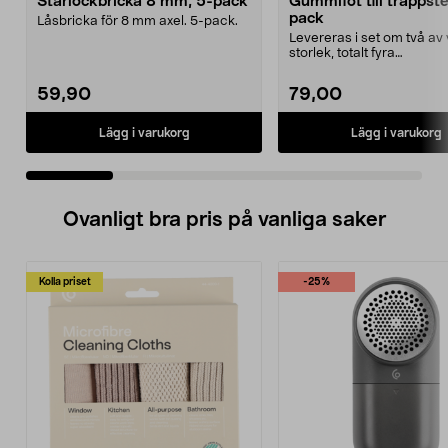
Starlockbricka 8 mm, 5-pack
Gummifot till trappst
pack
Låsbricka för 8 mm axel. 5-pack.
Levereras i set om två av 
storlek, totalt fyra
stycken.Innermåtten på de 
59,90
79,00
Lägg i varukorg
Lägg i varukorg
Ovanligt bra pris på vanliga saker
Kolla priset
-25%