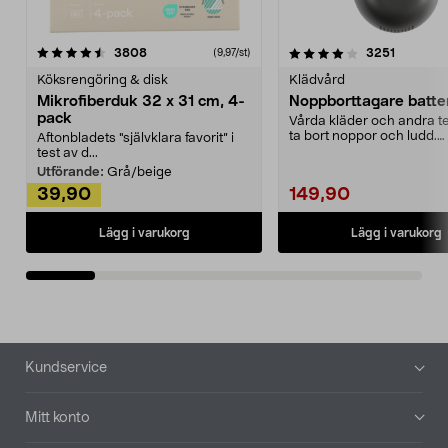
4.0av 5 stjärnor
recensioner
4.5av 5 stjärnor
recensio
3808
3251
(9,97/st)
Köksrengöring & disk
Klädvård
Mikrofiberduk 32 x 31 cm, 4-
Noppborttagare batter
pack
Vårda kläder och andra tex
ta bort noppor och ludd.
Aftonbladets "självklara favorit” i
Noppborttagaren fräs...
test av d...
Utförande:
Grå/beige
39,90
149,90
Lägg i varukorg
Lägg i varukorg
Sidfot
Kundservice
Mitt konto