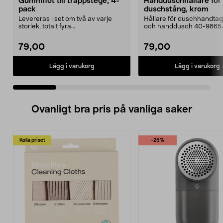
Gummifot till trappstege, 4-
Handduschhållare fö
pack
duschstång, krom
Levereras i set om två av varje
Hållare för duschhandtag t
storlek, totalt fyra
och handdusch 40-9865.
stycken.Innermåtten på de t...
22 mm stång och ...
79,00
79,00
Lägg i varukorg
Lägg i varukorg
Ovanligt bra pris på vanliga saker
Kolla priset
-25%