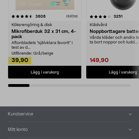
4.0av 5 stjärnor
recensioner
4.5av 5 stjärnor
recensio
3808
3251
(9,97/st)
Köksrengöring & disk
Klädvård
Mikrofiberduk 32 x 31 cm, 4-
Noppborttagare batter
pack
Vårda kläder och andra tex
ta bort noppor och ludd.
Aftonbladets "självklara favorit” i
Noppborttagaren fräs...
test av d...
Utförande:
Grå/beige
39,90
149,90
Lägg i varukorg
Lägg i varukorg
Sidfot
Kundservice
Mitt konto