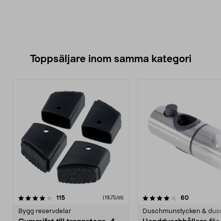
Toppsäljare inom samma kategori
4.0 av 5 stjärnor
recensioner
4.5 av 5 stjärnor
recensione
115
60
(19,75/st)
Bygg reservdelar
Duschmunstycken & dus