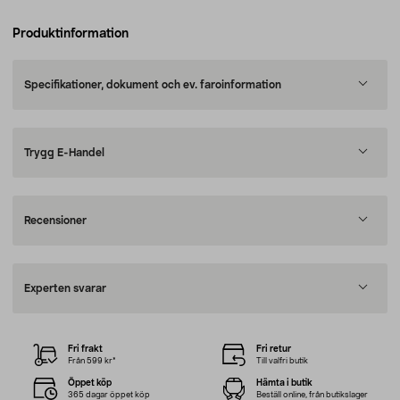
Produktinformation
Specifikationer, dokument och ev. faroinformation
Trygg E-Handel
Recensioner
Experten svarar
Fri frakt
Fri retur
Från 599 kr*
Till valfri butik
Öppet köp
Hämta i butik
365 dagar öppet köp
Beställ online, från butikslager