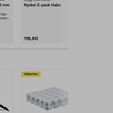
22 mm
Nyckel 2-pack Habo
Däck med i
Däck 4-lagers
vinklad venti
 tak-
luftgummihjul 
assar
119,90
149,90
Kolla priset
Multibuy