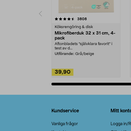
5av 5 stjärnor
4.0av 5 stjärnor
recensioner
3808
Köksrengöring & disk
Mikrofiberduk 32 x 31 cm, 4-
pack
Aftonbladets "självklara favorit” i
test av d...
Utförande:
Grå/beige
39,90
Lägg i varukorg
Sidfot
Kundservice
Mitt kont
Vanliga frågor
Logga in/R