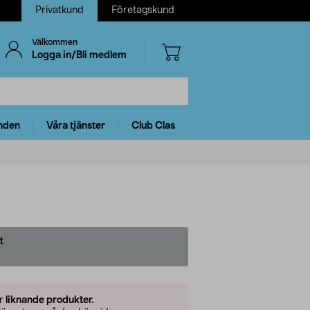
Privatkund
Företagskund
Välkommen
Logga in/Bli medlem
nden
Våra tjänster
Club Clas
t
er
liknande produkter.