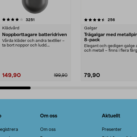
4.5av 5 stjärnor
recensioner
4.0av 5 stjärnor
recensioner
3251
256
Klädvård
Galgar
Noppborttagare batteridriven
Trägalgar med metallpi
8-pack
Vårda kläder och andra textilier –
ta bort noppor och ludd.
Elegant och gedigen galge a
Noppborttagaren fräs...
och metall – finns i flera färg
Galge med sv...
149,90
79,90
199,90
Lägg i varukorg
Lägg i varukorg
o
Om oss
Aktuellt
egistrera
Om oss
Presenter