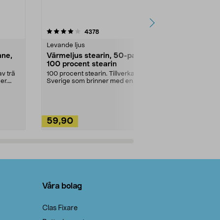
4.5av 5 stjärnor
recensioner
4.5
4378
2
Levande ljus
Rengöringsm
nne,
Värmeljus stearin, 50-pack,
Bikarbonat
100 procent stearin
Ett allsidigt 
städning och 
v trä
100 procent stearin. Tillverkade i
ute. Städa med
er.
Sverige som brinner med en
vacker och sotfri ...
59,90
49,90
Lägg i varukorg
Lägg
Våra bolag
Clas Fixare