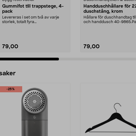
Gummifot till trappstege, 4-
Handduschhållare för 
pack
duschstång, krom
Levereras i set om två av varje
Hållare för duschhandtag till
storlek, totalt fyra
och handdusch 40-9865.P
stycken.Innermåtten på de t...
22 mm stång och ...
79,00
79,00
 saker
-25%