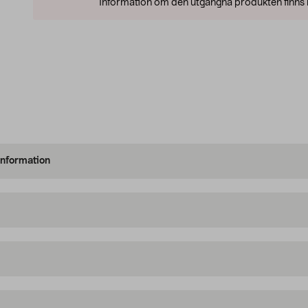
Information om den utgångna produkten finns l
information