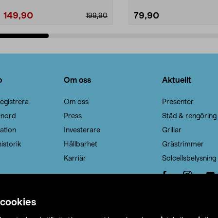
149,90
79,90
199,90
Lägg i varukorg
Lägg i varukorg
o
Om oss
Aktuellt
egistrera
Om oss
Presenter
enord
Press
Städ & rengöring
ation
Investerare
Grillar
istorik
Hållbarhet
Grästrimmer
Karriär
Solcellsbelysning
 cookies