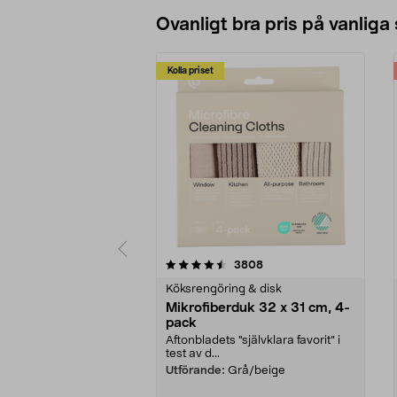
Ovanligt bra pris på vanliga
Kolla priset
5av 5 stjärnor
4.0av 5 stjärnor
recensioner
3808
Köksrengöring & disk
Mikrofiberduk 32 x 31 cm, 4-
pack
Aftonbladets "självklara favorit” i
test av d...
Utförande:
Grå/beige