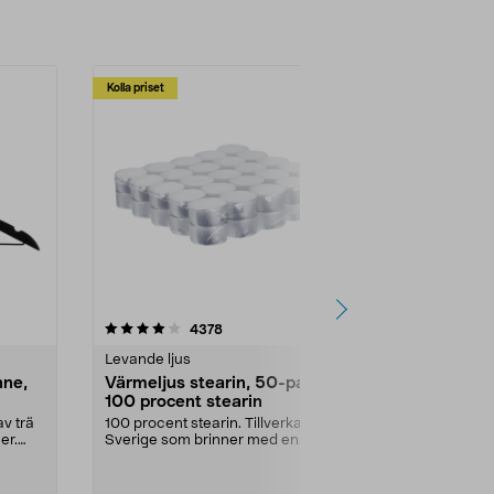
Kolla priset
Multibuy
4.5av 5 stjärnor
recensioner
4.5
4378
2
Levande ljus
Rengöringsm
nne,
Värmeljus stearin, 50-pack,
Bikarbonat
100 procent stearin
Ett allsidigt 
städning och 
v trä
100 procent stearin. Tillverkade i
ute. Städa med
er.
Sverige som brinner med en
vacker och sotfri ...