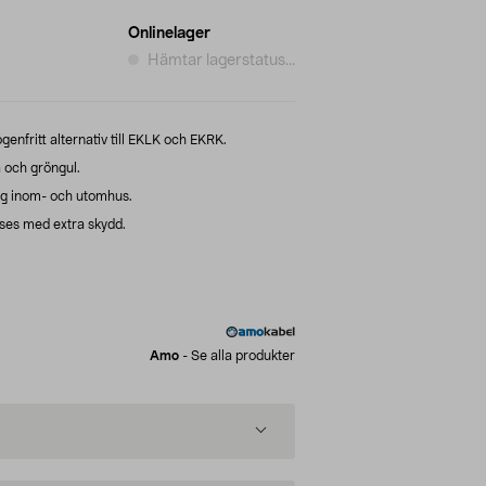
Onlinelager
Hämtar lagerstatus...
nfritt alternativ till EKLK och EKRK.
 och gröngul.
ing inom- och utomhus.
ses med extra skydd.
Amo
-
Se alla produkter