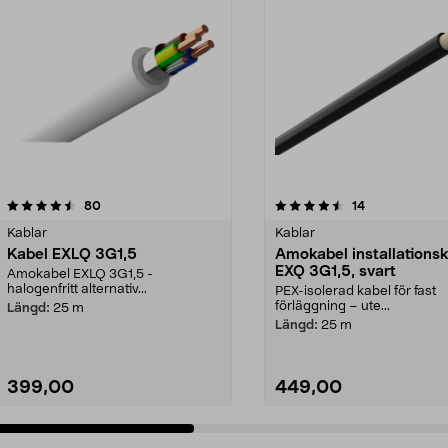
4.5 av 5 stjärnor
recensioner
4.0 av 5 stjärnor
recensioner
80
14
Kablar
Kablar
Kabel EXLQ 3G1,5
Amokabel installations
EXQ 3G1,5, svart
Amokabel EXLQ 3G1,5 -
halogenfritt alternativ...
PEX-isolerad kabel för fast
förläggning – ute...
Längd:
25 m
Längd:
25 m
399,00
449,00