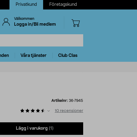
Privatkund
Företagskund
Välkommen
Logga in/Bli medlem
nden
Våra tjänster
Club Clas
Artikelnr:
36-7945
10
recensioner
Lägg i varukorg
(1)