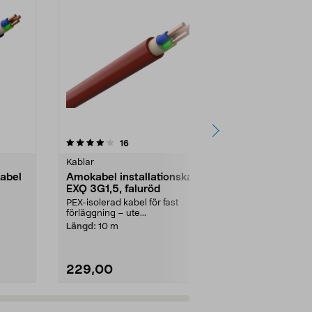
4.5 av 5 stjärnor
recensioner
4.5
16
9
Kablar
Kablar
kabel
Amokabel installationskabel
Kabel EXQ 
EXQ 3G1,5, faluröd
EXQ - halogenfr
EKK-Light ...
PEX-isolerad kabel för fast
förläggning – ute...
Längd:
50 m
Längd:
10 m
229,00
599,00