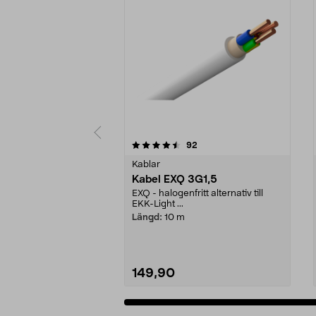
5 av 5 stjärnor
4.5 av 5 stjärnor
recensioner
92
Kablar
Kabel EXQ 3G1,5
EXQ - halogenfritt alternativ till
EKK-Light ...
Längd:
10 m
149,90