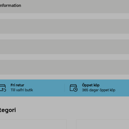
information
Fri retur
Öppet köp
Till valfri butik
365 dagar öppet köp
tegori