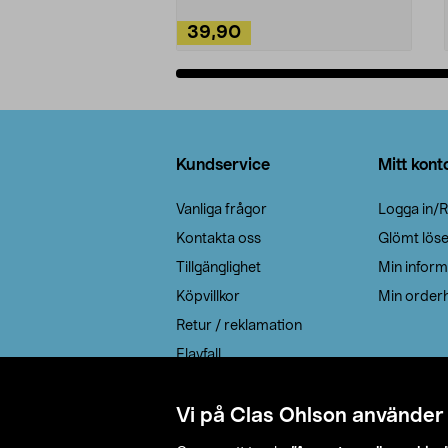
39,90
Lägg i varukorg
Sidfot
Kundservice
Mitt kont
Vanliga frågor
Logga in/R
Kontakta oss
Glömt lös
Tillgänglighet
Min inform
Köpvillkor
Min orderh
Retur / reklamation
Elavfall
Cookie policy
Leveransalternativ
Vi på Clas Ohlson använder