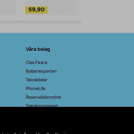
59,90
49,90
Lägg i varukorg
Lägg
Våra bolag
Clas Fixare
Batteriexperten
Teknikdelar
PhoneLife
Reservdelaronline
Teknikmagasinet