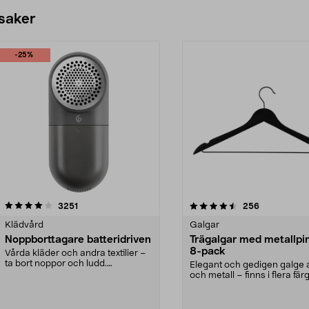
 saker
-25%
4.5av 5 stjärnor
recensioner
4.0av 5 stjärnor
recensioner
3251
256
Klädvård
Galgar
Noppborttagare batteridriven
Trägalgar med metallpi
8-pack
Vårda kläder och andra textilier –
ta bort noppor och ludd.
Elegant och gedigen galge a
Noppborttagaren fräs...
och metall – finns i flera färg
Galge med sv...