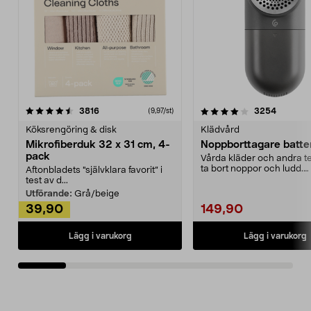
4.0av 5 stjärnor
recensioner
4.5av 5 stjärnor
recensio
3816
3254
(9,97/st)
Köksrengöring & disk
Klädvård
Mikrofiberduk 32 x 31 cm, 4-
Noppborttagare batter
pack
Vårda kläder och andra tex
ta bort noppor och ludd.
Aftonbladets "självklara favorit” i
Noppborttagaren fräs...
test av d...
Utförande:
Grå/beige
39,90
149,90
Lägg i varukorg
Lägg i varukorg