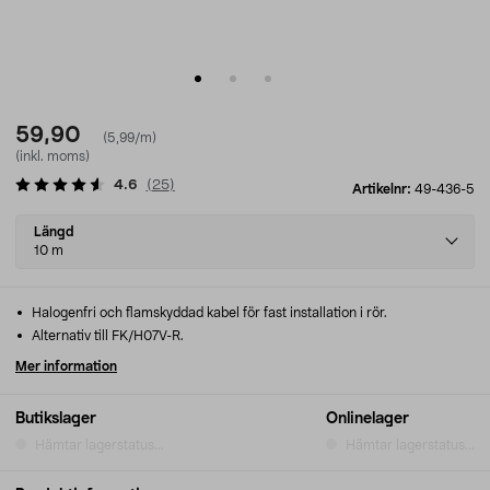
59,90
(5,99/m)
(inkl. moms)
4.6
(
25
)
Artikelnr:
49-436-5
Select
Längd
variant
10 m
Halogenfri och flamskyddad kabel för fast installation i rör.
Alternativ till FK/H07V-R.
Mer information
Butikslager
Onlinelager
Hämtar lagerstatus...
Hämtar lagerstatus...