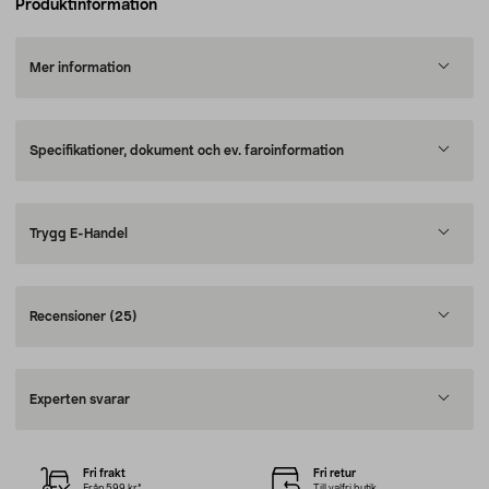
Produktinformation
Mer information
Specifikationer, dokument och ev. faroinformation
Trygg E-Handel
Recensioner
(25)
Experten svarar
Fri frakt
Fri retur
Från 599 kr*
Till valfri butik