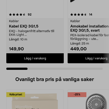
4.5 av 5 stjärnor
recensioner
4.5 av 5 stjärnor
recensioner
92
14
Kablar
Kablar
Kabel EXQ 3G1,5
Amokabel installation
EXQ 3G1,5, svart
EXQ - halogenfritt alternativ till
EKK-Light ...
PEX-isolerad kabel för fas
förläggning – ute...
Längd:
10 m
Längd:
25 m
149,90
449,00
Lägg i varukorg
Lägg i varukorg
Ovanligt bra pris på vanliga saker
Kolla priset
-25%