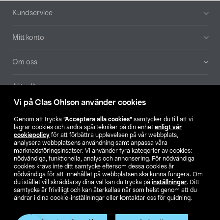
Sidfot
Kundservice
Mitt konto
Om oss
Aktuellt
Vi på Clas Ohlson använder cookies
Våra bolag
Genom att trycka
”Acceptera alla cookies”
samtycker du till att vi
lagrar cookies och andra spårtekniker på din enhet
enligt vår
Hitta butik
cookiepolicy
för att förbättra upplevelsen på vår webbplats,
analysera webbplatsens användning samt anpassa våra
marknadsföringsinsatser. Vi använder fyra kategorier av cookies:
nödvändiga, funktionella, analys och annonsering. För nödvändiga
SE
NO
FI
cookies krävs inte ditt samtycke eftersom dessa cookies är
nödvändiga för att innehållet på webbplatsen ska kunna fungera. Om
du istället vill skräddarsy dina val kan du trycka på
inställningar
. Ditt
samtycke är frivilligt och kan återkallas när som helst genom att du
ändrar i dina cookie-inställningar eller kontaktar oss för guidning.