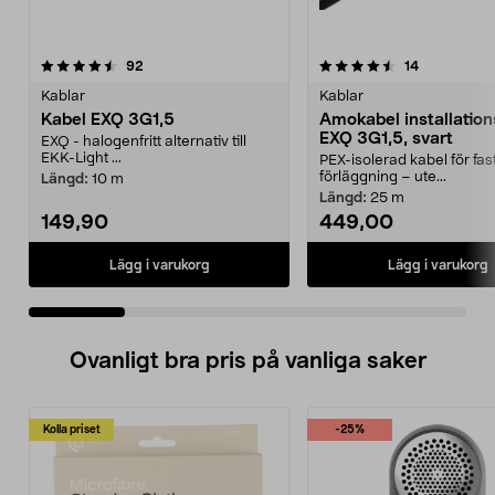
4.5 av 5 stjärnor
recensioner
4.5 av 5 stjärnor
recensioner
92
14
Kablar
Kablar
Kabel EXQ 3G1,5
Amokabel installation
EXQ 3G1,5, svart
EXQ - halogenfritt alternativ till
EKK-Light ...
PEX-isolerad kabel för fas
förläggning – ute...
Längd:
10 m
Längd:
25 m
149,90
449,00
Lägg i varukorg
Lägg i varukorg
Ovanligt bra pris på vanliga saker
Kolla priset
-25%