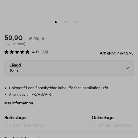
59,90
(5,99/m)
(inkl. moms)
4.9
(
18
)
Artikelnr:
49-437-5
Select
Längd
variant
10 m
Halogenfri och flamskyddad kabel för fast installation i rör.
Alternativ till FK/H07V-R.
Mer information
Butikslager
Onlinelager
Hämtar lagerstatus...
Hämtar lagerstatus...