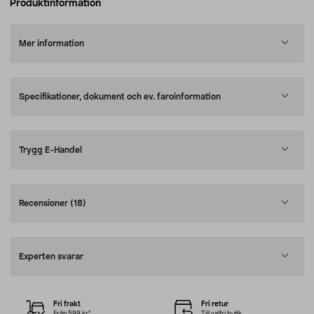
Produktinformation
Mer information
Specifikationer, dokument och ev. faroinformation
Trygg E-Handel
Recensioner
(18)
Experten svarar
Fri frakt
Fri retur
Från 599 kr*
Till valfri butik