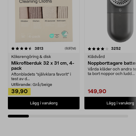
4.0av 5 stjärnor
recensioner
4.5av 5 stjärnor
recensio
3813
3252
(9,97/st)
Köksrengöring & disk
Klädvård
Mikrofiberduk 32 x 31 cm, 4-
Noppborttagare batter
pack
Vårda kläder och andra tex
ta bort noppor och ludd.
Aftonbladets "självklara favorit” i
Noppborttagaren fräs...
test av d...
Utförande:
Grå/beige
39,90
149,90
Lägg i varukorg
Lägg i varukorg