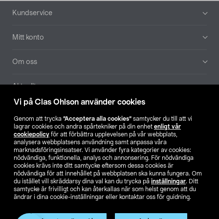
Sidfot
Kundservice
Mitt konto
Om oss
Aktuellt
Vi på Clas Ohlson använder cookies
Våra bolag
Genom att trycka
”Acceptera alla cookies”
samtycker du till att vi
lagrar cookies och andra spårtekniker på din enhet
enligt vår
Hitta butik
cookiepolicy
för att förbättra upplevelsen på vår webbplats,
analysera webbplatsens användning samt anpassa våra
marknadsföringsinsatser. Vi använder fyra kategorier av cookies:
nödvändiga, funktionella, analys och annonsering. För nödvändiga
SE
NO
FI
cookies krävs inte ditt samtycke eftersom dessa cookies är
nödvändiga för att innehållet på webbplatsen ska kunna fungera. Om
du istället vill skräddarsy dina val kan du trycka på
inställningar
. Ditt
samtycke är frivilligt och kan återkallas när som helst genom att du
ändrar i dina cookie-inställningar eller kontaktar oss för guidning.