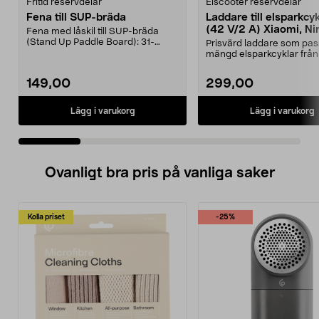
Fritid reservdelar
Elscooter reservdelar
Fena till SUP-bräda
Laddare till elsparkcy
(42 V/2 A) Xiaomi, Ni
Fena med låskil till SUP-bräda
E-Way m.fl.
(Stand Up Paddle Board): 31-
Prisvärd laddare som pas
974331-2059, E11 Pass...
mängd elsparkcyklar från
Ninebot och E-Wa...
149,00
299,00
Lägg i varukorg
Lägg i varukorg
Ovanligt bra pris på vanliga saker
Kolla priset
-25%