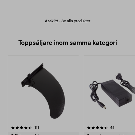
Asaklitt
-
Se alla produkter
Toppsäljare inom samma kategori
4.5 av 5 stjärnor
recensioner
4.5 av 5 stjärnor
recensioner
111
61