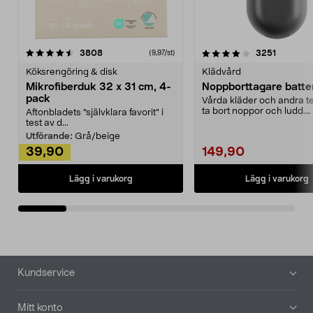
4.0av 5 stjärnor
recensioner
4.5av 5 stjärnor
recensio
3808
3251
(9,97/st)
Köksrengöring & disk
Klädvård
Mikrofiberduk 32 x 31 cm, 4-
Noppborttagare batter
pack
Vårda kläder och andra tex
ta bort noppor och ludd.
Aftonbladets "självklara favorit” i
Noppborttagaren fräs...
test av d...
Utförande:
Grå/beige
39,90
149,90
Lägg i varukorg
Lägg i varukorg
Sidfot
Kundservice
Mitt konto