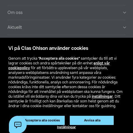
Om oss
Aktuellt
Våra bolag
Vi på Clas Ohlson använder cookies
Hitta butik
Genom att trycka
”Acceptera alla cookies”
samtycker du till att vi
lagrar cookies och andra spårtekniker på din enhet
enligt vår
cookiepolicy
för att förbättra upplevelsen på vår webbplats,
SE
NO
FI
analysera webbplatsens användning samt anpassa våra
marknadsföringsinsatser. Vi använder fyra kategorier av cookies:
nödvändiga, funktionella, analys och annonsering. För nödvändiga
cookies krävs inte ditt samtycke eftersom dessa cookies är
nödvändiga för att innehållet på webbplatsen ska kunna fungera. Om
du istället vill skräddarsy dina val kan du trycka på
inställningar
. Ditt
samtycke är frivilligt och kan återkallas när som helst genom att du
ändrar i dina cookie-inställningar eller kontaktar oss för guidning.
Köpvillkor
Privacy statement
Klubbvillkor
För företag
Ändra till priser exklusive moms
Produkten har utgått
Acceptera alla cookies
Avvisa alla
Artikelnr:
51-3098
Inställningar