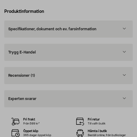
Produktinformation
Specifikationer, dokument och ev. faroinformation
Trygg E-Handel
Recensioner
(1)
Experten svarar
Fri frakt
Fri retur
Från 599 kr*
Till valfri butik
Öppet köp
Hämta i butik
365 dagar öppet köp
Beställ online, från butikslager