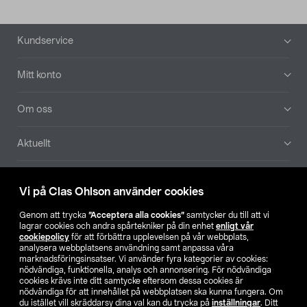
Sidfot
Kundservice
Mitt konto
Om oss
Aktuellt
Våra bolag
Vi på Clas Ohlson använder cookies
Hitta butik
Genom att trycka
”Acceptera alla cookies”
samtycker du till att vi
lagrar cookies och andra spårtekniker på din enhet
enligt vår
cookiepolicy
för att förbättra upplevelsen på vår webbplats,
SE
NO
FI
analysera webbplatsens användning samt anpassa våra
marknadsföringsinsatser. Vi använder fyra kategorier av cookies:
nödvändiga, funktionella, analys och annonsering. För nödvändiga
cookies krävs inte ditt samtycke eftersom dessa cookies är
nödvändiga för att innehållet på webbplatsen ska kunna fungera. Om
du istället vill skräddarsy dina val kan du trycka på
inställningar
. Ditt