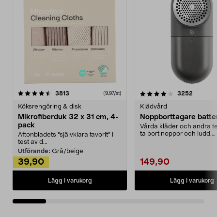
4.0av 5 stjärnor
recensioner
4.5av 5 stjärnor
recensio
3813
3252
(9,97/st)
Köksrengöring & disk
Klädvård
Mikrofiberduk 32 x 31 cm, 4-
Noppborttagare batter
pack
Vårda kläder och andra tex
ta bort noppor och ludd.
Aftonbladets "självklara favorit” i
Noppborttagaren fräs...
test av d...
Utförande:
Grå/beige
39,90
149,90
Lägg i varukorg
Lägg i varukorg