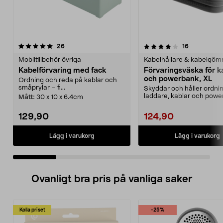
4.0 av 5 stjärnor
recensioner
5.0 av 5 stjärnor
recensioner
26
16
Mobiltillbehör övriga
Kabelhållare & kabelgö
Kabelförvaring med fack
Förvaringsväska för k
och powerbank, XL
Ordning och reda på kablar och
småprylar – fi...
Skyddar och håller ordni
laddare, kablar och powe
Mått:
30 x 10 x 6.4cm
Smidig och tålig st...
129,90
124,90
Lägg i varukorg
Lägg i varukorg
Ovanligt bra pris på vanliga saker
Kolla priset
-25%