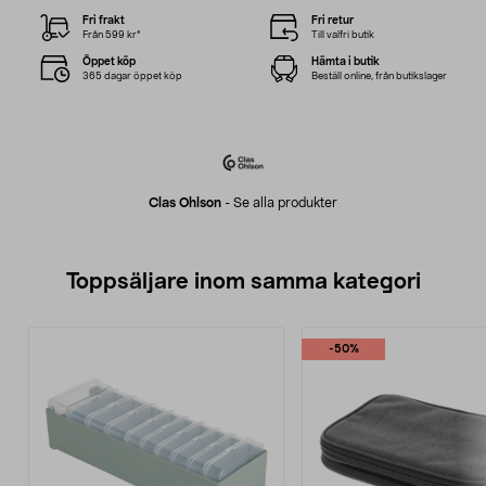
Fri frakt
Fri retur
Från 599 kr*
Till valfri butik
Öppet köp
Hämta i butik
365 dagar öppet köp
Beställ online, från butikslager
Clas Ohlson
-
Se alla produkter
Toppsäljare inom samma kategori
-50%