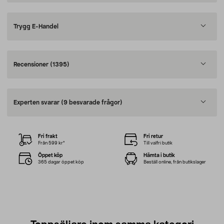
Trygg E-Handel
Recensioner
(1395)
Experten svarar
(9 besvarade frågor)
Fri frakt
Fri retur
Från 599 kr*
Till valfri butik
Öppet köp
Hämta i butik
365 dagar öppet köp
Beställ online, från butikslager