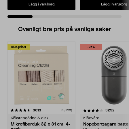
Lägg i varukorg
Lägg i varukorg
Ovanligt bra pris på vanliga saker
Kolla priset
-25%
4.0av 5 stjärnor
recensioner
4.5av 5 stjärnor
recensio
3813
3252
(9,97/st)
Köksrengöring & disk
Klädvård
Mikrofiberduk 32 x 31 cm, 4-
Noppborttagare batter