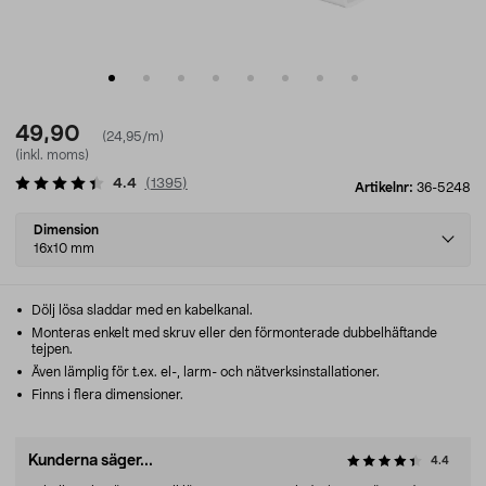
49,90
(24,95/m)
(inkl. moms)
4.4
(
1395
)
Artikelnr:
36-5248
Select
Dimension
variant
16x10 mm
Dölj lösa sladdar med en kabelkanal.
Monteras enkelt med skruv eller den förmonterade dubbelhäftande
tejpen.
Även lämplig för t.ex. el-, larm- och nätverksinstallationer.
Finns i flera dimensioner.
Kunderna säger...
4.4