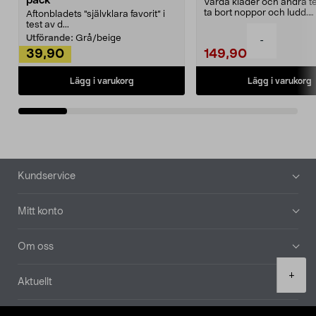
pack
Vårda kläder och andra tex
ta bort noppor och ludd.
Aftonbladets "självklara favorit” i
Noppborttagaren fräs...
test av d...
Utförande:
Grå/beige
-
39,90
149,90
Lägg i varukorg
Lägg i varukorg
Sidfot
Kundservice
Mitt konto
Om oss
Product
+
Aktuellt
quantity