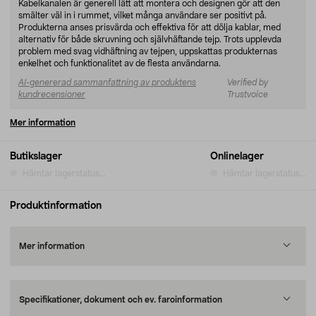
Kabelkanalen är generell lätt att montera och designen gör att den
smälter väl in i rummet, vilket många användare ser positivt på.
Produkterna anses prisvärda och effektiva för att dölja kablar, med
alternativ för både skruvning och självhäftande tejp. Trots upplevda
problem med svag vidhäftning av tejpen, uppskattas produkternas
enkelhet och funktionalitet av de flesta användarna.
AI-genererad sammanfattning av produktens
Verified by
kundrecensioner
Trustvoice
Mer information
Butikslager
Onlinelager
Hämtar lagerstatus...
Hämtar lagerstatus...
Produktinformation
Mer information
Specifikationer, dokument och ev. faroinformation