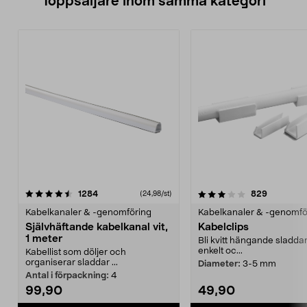
Toppsäljare inom samma kategori
3.5 av 5 stjärnor
recensioner
3.5 av 5 stjärnor
recension
1284
829
(24,98/st)
Kabelkanaler & -genomföring
Kabelkanaler & -genomfö
Självhäftande kabelkanal vit,
Kabelclips
1 meter
Bli kvitt hängande sladdar
enkelt oc...
Kabellist som döljer och
organiserar sladdar ...
Diameter:
3-5 mm
Antal i förpackning:
4
99,90
49,90