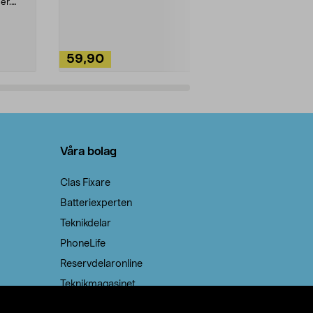
ute. Städa med
er.
59,90
49,90
Lägg i varukorg
Lägg
Våra bolag
Clas Fixare
Batteriexperten
Teknikdelar
PhoneLife
Reservdelaronline
Teknikmagasinet