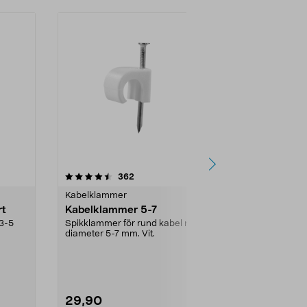
4.0 av 5 stjärnor
recensioner
4.0
362
1
Kabelklammer
Kabelklamme
rt
Kabelklammer 5-7
Skruvklamme
och slangar
 3-5
Spikklammer för rund kabel med
diameter 5-7 mm. Vit.
Kabelklammer
i gips, trä, ...
29,90
49,90