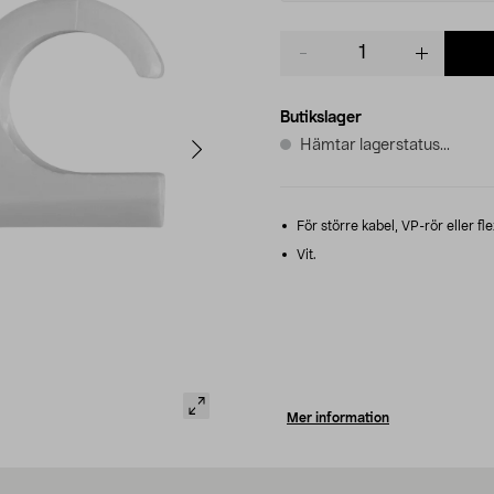
Product
quantity
Butikslager
Hämtar lagerstatus...
För större kabel, VP-rör eller fl
Vit.
Mer information