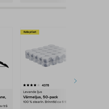
Kolla priset
Multibuy
4.5av 5 stjärnor
recensioner
4.5
4378
2
Levande ljus
Rengöringsm
nne,
Värmeljus, 50-pack
Bikarbonat
100 % stearin. Brinntid ca 6 tim.
Ett allsidigt 
städning och 
v trä