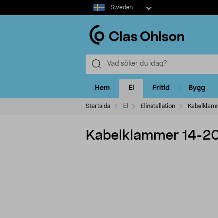
Select
Sweden
market
Hem
El
Fritid
Bygg
Startsida
El
Elinstallation
Kabelklam
Kabelklammer 14-2