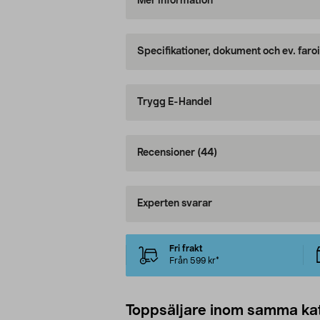
Mer information
Specifikationer, dokument och ev. faro
Trygg E-Handel
Recensioner
(44)
Experten svarar
Fri frakt
Från 599 kr*
Toppsäljare inom samma ka