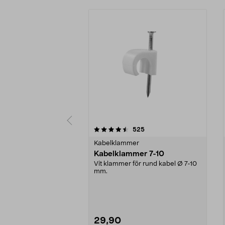
5 av 5 stjärnor
4.5 av 5 stjärnor
recensioner
525
Kabelklammer
Kabelklammer 7-10
Vit klammer för rund kabel Ø 7-10
mm.
29,90