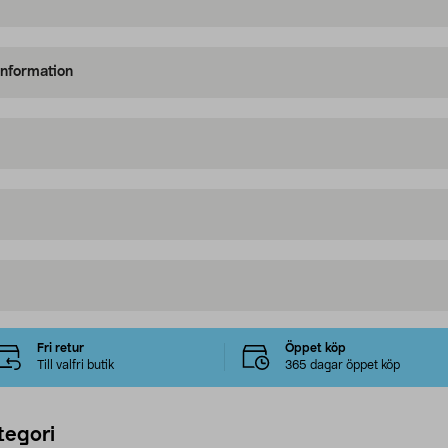
information
Fri retur
Öppet köp
Till valfri butik
365 dagar öppet köp
tegori