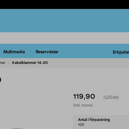
Multimedia
Reservdelar
Erbjuda
mer
Kabelklammer 14-20
0
119,90
(1,20/st)
(inkl. moms)
Select
Antal i förpackning
variant
100