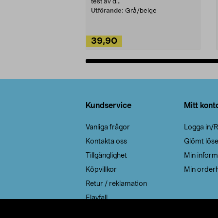
test av d...
Utförande:
Grå/beige
39,90
Lägg i varukorg
Sidfot
Kundservice
Mitt kont
Vanliga frågor
Logga in/R
Kontakta oss
Glömt lös
Tillgänglighet
Min inform
Köpvillkor
Min orderh
Retur / reklamation
Elavfall
Cookie policy