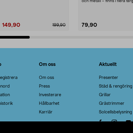
Noppborttagaren fräs...
och metall – finns i flera färg
Galge med sv...
149,90
79,90
199,90
Lägg i varukorg
Lägg i varukorg
o
Om oss
Aktuellt
egistrera
Om oss
Presenter
enord
Press
Städ & rengöring
ation
Investerare
Grillar
istorik
Hållbarhet
Grästrimmer
Karriär
Solcellsbelysning