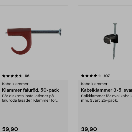
4.0 av 5 stjärnor
recensioner
4.5 av 5 stjärnor
recensioner
66
107
Kabelklammer
Kabelklammer
Klammer faluröd, 50-pack
Kabelklammer 3-5, sva
För diskreta installationer på
Spikklammer för oval kabel
faluröda fasader. Klammer för
mm. Svart. 25-pack.
kabeldiameter 10–14...
59,90
39,90