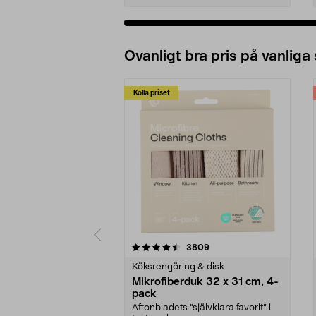
Ovanligt bra pris på vanliga
Kolla priset
5av 5 stjärnor
4.0av 5 stjärnor
recensioner
3809
Köksrengöring & disk
Mikrofiberduk 32 x 31 cm, 4-
pack
Aftonbladets "självklara favorit” i