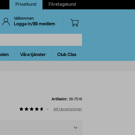
Privatkund
Företagskund
Välkommen
Logga in/Bli medlem
nden
Våra tjänster
Club Clas
Artikelnr:
36-7516
44
recensioner