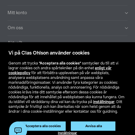
Mitt konto
Om oss
Aktuellt
Vi på Clas Ohlson använder cookies
Våra bolag
Genom att trycka
”Acceptera alla cookies”
samtycker du till att vi
lagrar cookies och andra spårtekniker på din enhet
enligt vår
Hitta butik
cookiepolicy
för att förbättra upplevelsen på vår webbplats,
analysera webbplatsens användning samt anpassa våra
marknadsföringsinsatser. Vi använder fyra kategorier av cookies:
nödvändiga, funktionella, analys och annonsering. För nödvändiga
SE
NO
FI
cookies krävs inte ditt samtycke eftersom dessa cookies är
nödvändiga för att innehållet på webbplatsen ska kunna fungera. Om
du istället vill skräddarsy dina val kan du trycka på
inställningar
. Ditt
samtycke är frivilligt och kan återkallas när som helst genom att du
ändrar i dina cookie-inställningar eller kontaktar oss för guidning.
Acceptera alla cookies
Avvisa alla
Köpvillkor
Privacy statement
Klubbvillkor
För företag
Inställningar
Ändra till priser exklusive moms