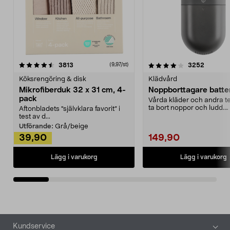
4.0av 5 stjärnor
recensioner
4.5av 5 stjärnor
recensio
3813
3252
(9,97/st)
Köksrengöring & disk
Klädvård
Mikrofiberduk 32 x 31 cm, 4-
Noppborttagare batter
pack
Vårda kläder och andra tex
ta bort noppor och ludd.
Aftonbladets "självklara favorit” i
Noppborttagaren fräs...
test av d...
Utförande:
Grå/beige
39,90
149,90
Lägg i varukorg
Lägg i varukorg
Sidfot
Kundservice