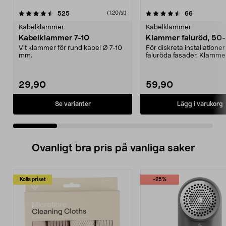
4.5 av 5 stjärnor
recensioner
4.5 av 5 stjärnor
recensione
525
66
(1,20/st)
Kabelklammer
Kabelklammer
Kabelklammer 7-10
Klammer faluröd, 50
Vit klammer för rund kabel Ø 7-10
För diskreta installationer
mm.
faluröda fasader. Klammer
kabeldiameter 10–14...
29,90
59,90
Se varianter
Lägg i varukorg
Ovanligt bra pris på vanliga saker
Kolla priset
-25%