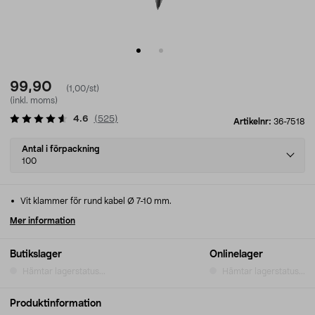
99,90
(1,00/st)
(inkl. moms)
4.6
(
525
)
Artikelnr:
36-7518
Select
Antal i förpackning
variant
100
Vit klammer för rund kabel Ø 7-10 mm.
Mer information
Butikslager
Onlinelager
Hämtar lagerstatus...
Hämtar lagerstatus...
Produktinformation