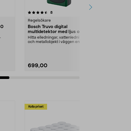
3.5 av 5 stjärnor
recensioner
8
3
Regelsökare
Regelsökare
40
Bosch Truvo digital
Bosch Unive
multidetektor med ljus och
digital mul
ljud
LED
Hitta elledningar, vattenledningar
Hitta strömfö
.
och metallobjekt i väggen enkelt.
metallobjekt o
Bosch Truvo...
väggar. Bosch 
699,00
999,00
Kolla priset
Multibuy