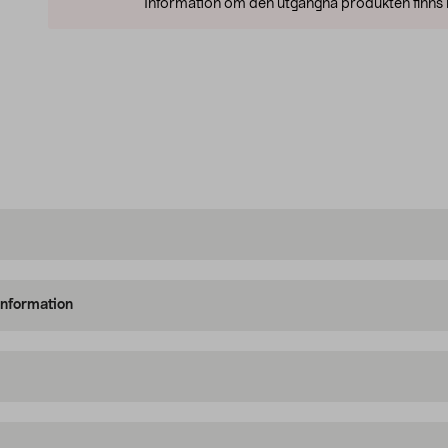
Information om den utgångna produkten finns l
information