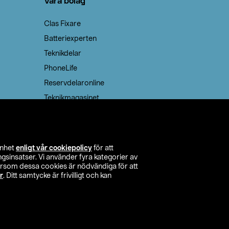
Våra bolag
Clas Fixare
Batteriexperten
Teknikdelar
PhoneLife
Reservdelaronline
Teknikmagasinet
enhet
enligt vår cookiepolicy
för att
insatser. Vi använder fyra kategorier av
tersom dessa cookies är nödvändiga för att
r
. Ditt samtycke är frivilligt och kan
itta butik