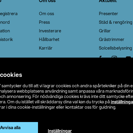
o
Om oss
Aktuellt
egistrera
Om oss
Presenter
enord
Press
Städ & rengöring
ation
Investerare
Grillar
istorik
Hållbarhet
Grästrimmer
Karriär
Solcellsbelysning
 cookies
”
samtycker du till att vi lagrar cookies och andra spårtekniker på din 
analysera webbplatsens användning samt anpassa våra marknadsförings
 och annonsering. För nödvändiga cookies krävs inte ditt samtycke ef
a. Om du istället vill skräddarsy dina val kan du trycka på
inställninga
r i dina cookie-inställningar eller kontaktar oss för guidning.
s Ohlson
Köpvillkor
Privacy statement
Klubbvillkor
H
Ändra till priser exklusive moms
Avvisa alla
Inställningar