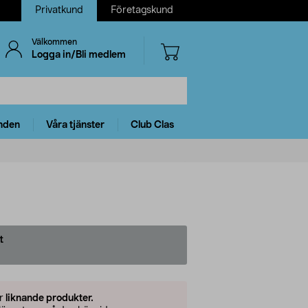
Privatkund
Företagskund
Välkommen
Logga in/Bli medlem
nden
Våra tjänster
Club Clas
t
er
liknande produkter.