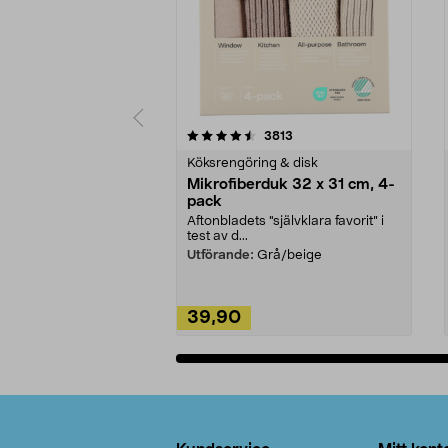
5av 5 stjärnor
4.0av 5 stjärnor
recensioner
3813
Köksrengöring & disk
Mikrofiberduk 32 x 31 cm, 4-
pack
Aftonbladets "självklara favorit” i
test av d...
Utförande:
Grå/beige
39,90
Lägg i varukorg
Sidfot