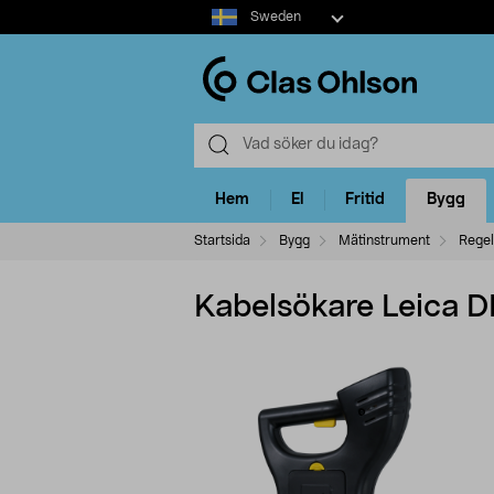
Select
Sweden
market
Hem
El
Fritid
Bygg
Startsida
Bygg
Mätinstrument
Regel
Kabelsökare Leica 