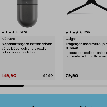
4.5av 5 stjärnor
recensioner
4.0av 5 stjärnor
recensioner
3252
256
Klädvård
Galgar
Noppborttagare batteridriven
Trägalgar med metallpi
8-pack
Vårda kläder och andra textilier –
ta bort noppor och ludd.
Elegant och gedigen galge a
Noppborttagaren fräs...
och metall – finns i flera färg
Galge med sv...
149,90
79,90
199,90
Lägg i varukorg
Lägg i varukorg