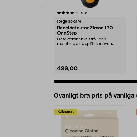
0 av 5 stjärnor
4.0 av 5 stjärnor
recensioner
132
Regelsökare
Regeldetektor Zircon L70
OneStep
Detekterar enkelt trä- och
metallreglar. Upptäcker även
spänningssatta elledning...
499,00
Ovanligt bra pris på vanliga
Kolla priset