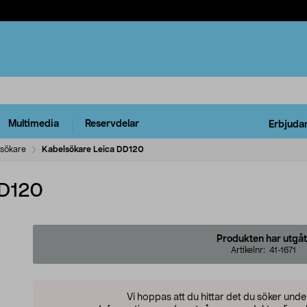
Multimedia
Reservdelar
Erbjuda
sökare
Kabelsökare Leica DD120
DD120
Produkten har utgåt
Artikelnr:
41-1671
Vi hoppas att du hittar det du söker und