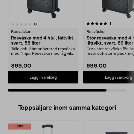
5.0av 5 stjärnor
recensioner
1
recensioner
0
Resväskor
Resväskor
Resväska med 4 hjul, lättvikt,
Stor resväska med 4 h
svart, 58 liter
lättvikt, svart, 86 liter
Tålig och lättmanövrerad resväska
Extra stor resväska för lä
med 4 hjul. Resväska med låg vikt
resor och större packnin
och tåligt s...
resväska med låg ...
899,00
999,00
Lägg i varukorg
Lägg i varukorg
Toppsäljare inom samma kategori
-30%