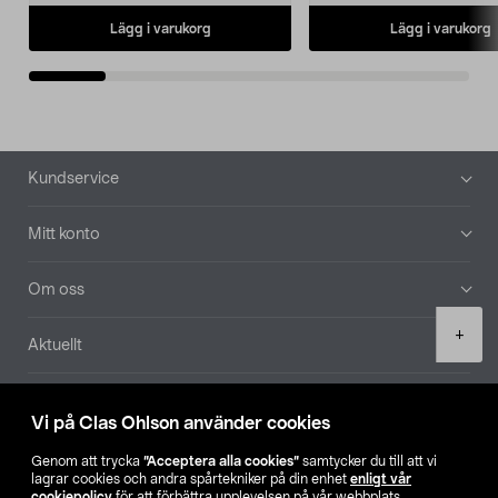
Lägg i varukorg
Lägg i varukorg
Sidfot
Kundservice
Mitt konto
Om oss
Product
+
Aktuellt
quantity
Våra bolag
Vi på Clas Ohlson använder cookies
Hitta butik
Genom att trycka
”Acceptera alla cookies”
samtycker du till att vi
lagrar cookies och andra spårtekniker på din enhet
enligt vår
cookiepolicy
för att förbättra upplevelsen på vår webbplats,