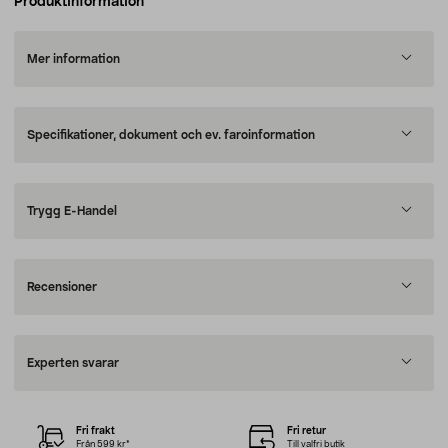
Produktinformation
Mer information
Specifikationer, dokument och ev. faroinformation
Trygg E-Handel
Recensioner
Experten svarar
Fri frakt
Fri retur
Från 599 kr*
Till valfri butik