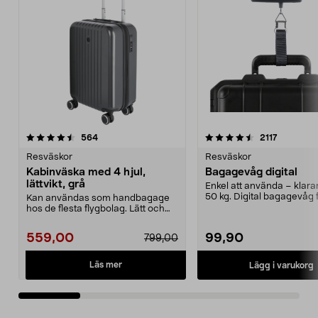
4.5 av 5 stjärnor
recensioner
4.5 av 5 stjärnor
recension
564
2117
Resväskor
Resväskor
Kabinväska med 4 hjul,
Bagagevåg digital
lättvikt, grå
Enkel att använda – klarar 
50 kg. Digital bagagevåg f
Kan användas som handbagage
koll på ...
hos de flesta flygbolag. Lätt och
hård kabinväska av...
559,00
99,90
799,00
Läs mer
Lägg i varukorg