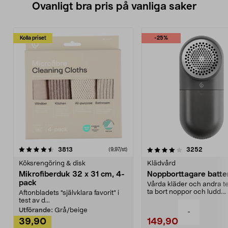
Ovanligt bra pris på vanliga saker
Kolla priset
-25%
4.0av 5 stjärnor
recensioner
4.5av 5 stjärnor
recensio
3813
3252
(9,97/st)
Köksrengöring & disk
Klädvård
Mikrofiberduk 32 x 31 cm, 4-
Noppborttagare batter
pack
Vårda kläder och andra tex
ta bort noppor och ludd.
Aftonbladets "självklara favorit” i
Noppborttagaren fräs...
test av d...
Utförande:
Grå/beige
-
39,90
149,90