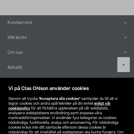
Sidfot
Kundservice
Mitt konto
Om oss
Product
+
Aktuellt
quantity
Våra bolag
Vi på Clas Ohlson använder cookies
Hitta butik
Genom att trycka
”Acceptera alla cookies”
samtycker du till att vi
lagrar cookies och andra spårtekniker på din enhet
enligt vår
cookiepolicy
för att förbättra upplevelsen på vår webbplats,
SE
NO
FI
analysera webbplatsens användning samt anpassa våra
marknadsföringsinsatser. Vi använder fyra kategorier av cookies:
nödvändiga, funktionella, analys och annonsering. För nödvändiga
cookies krävs inte ditt samtycke eftersom dessa cookies är
nödvändiga för att innehållet på webbplatsen ska kunna fungera. Om