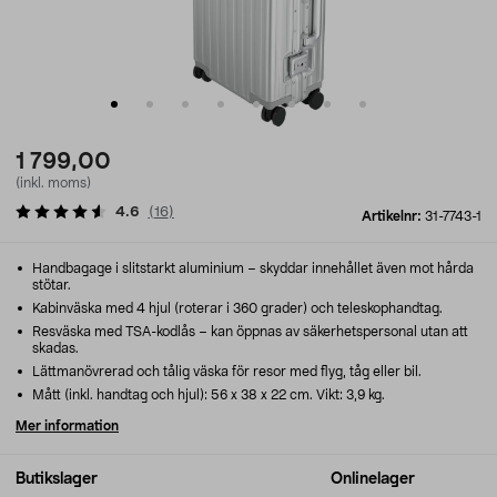
1 799,00
(inkl. moms)
4.6
(
16
)
Artikelnr:
31-7743-1
Handbagage i slitstarkt aluminium – skyddar innehållet även mot hårda
stötar.
Kabinväska med 4 hjul (roterar i 360 grader) och teleskophandtag.
Resväska med TSA-kodlås – kan öppnas av säkerhetspersonal utan att
skadas.
Lättmanövrerad och tålig väska för resor med flyg, tåg eller bil.
Mått (inkl. handtag och hjul): 56 x 38 x 22 cm. Vikt: 3,9 kg.
Mer information
Butikslager
Onlinelager