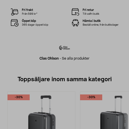
Fri frakt
Fri retur
Från 599 kr*
Till valfri butik
Öppet köp
Hämta i butik
365 dagar öppet köp
Beställ online, från butikslager
Clas Ohlson
-
Se alla produkter
Toppsäljare inom samma kategori
-30%
-30%