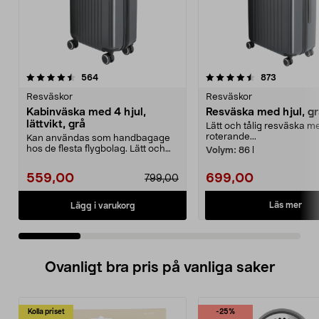
4.5 av 5 stjärnor
recensioner
4.5 av 5 stjärnor
recension
564
873
Resväskor
Resväskor
Kabinväska med 4 hjul,
Resväska med hjul, g
lättvikt, grå
Lätt och tålig resväska med
roterande...
Kan användas som handbagage
hos de flesta flygbolag. Lätt och
Volym:
86 l
hård kabinväska av...
559,00
699,00
799,00
Läs mer
Lägg i varukorg
Ovanligt bra pris på vanliga saker
Kolla priset
-25%