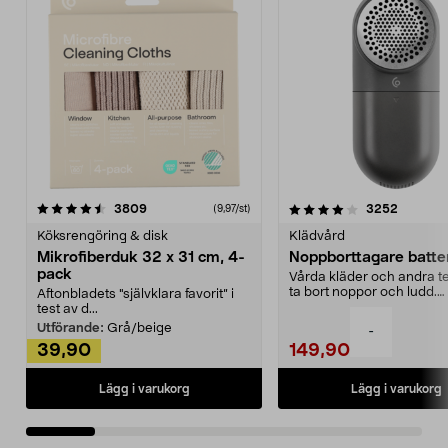
4.0av 5 stjärnor
recensioner
4.5av 5 stjärnor
recensio
3809
3252
(9,97/st)
Köksrengöring & disk
Klädvård
Mikrofiberduk 32 x 31 cm, 4-
Noppborttagare batter
pack
Vårda kläder och andra tex
ta bort noppor och ludd.
Aftonbladets "självklara favorit” i
Noppborttagaren fräs...
test av d...
Utförande:
Grå/beige
-
39,90
149,90
Lägg i varukorg
Lägg i varukorg