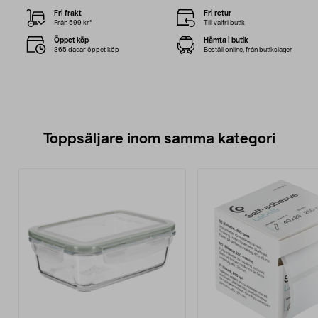
Fri frakt
Fri retur
Från 599 kr*
Till valfri butik
Öppet köp
Hämta i butik
365 dagar öppet köp
Beställ online, från butikslager
Toppsäljare inom samma kategori