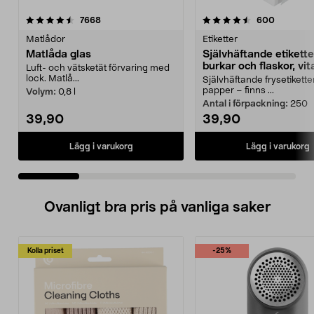
4.5 av 5 stjärnor
recensioner
4.5 av 5 stjärnor
recension
7668
600
Matlådor
Etiketter
Matlåda glas
Självhäftande etiketter
burkar och flaskor, vit
Luft- och vätsketät förvaring med
lock. Matlå...
Självhäftande frysetiketter
papper – finns ...
Volym:
0,8 l
Antal i förpackning:
250
39,90
39,90
Lägg i varukorg
Lägg i varukorg
Ovanligt bra pris på vanliga saker
Kolla priset
-25%