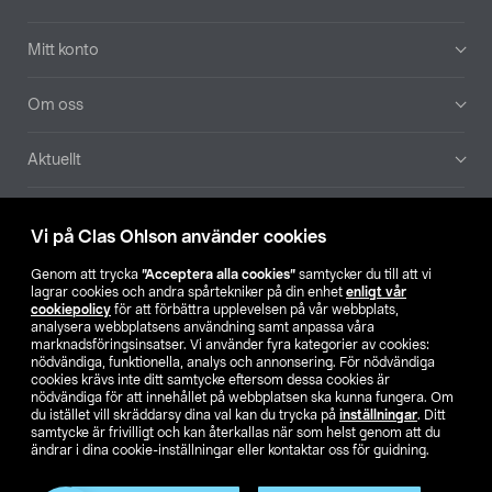
Mitt konto
Om oss
Aktuellt
Våra bolag
Vi på Clas Ohlson använder cookies
Hitta butik
Genom att trycka
”Acceptera alla cookies”
samtycker du till att vi
lagrar cookies och andra spårtekniker på din enhet
enligt vår
cookiepolicy
för att förbättra upplevelsen på vår webbplats,
SE
NO
FI
analysera webbplatsens användning samt anpassa våra
marknadsföringsinsatser. Vi använder fyra kategorier av cookies:
nödvändiga, funktionella, analys och annonsering. För nödvändiga
cookies krävs inte ditt samtycke eftersom dessa cookies är
nödvändiga för att innehållet på webbplatsen ska kunna fungera. Om
du istället vill skräddarsy dina val kan du trycka på
inställningar
. Ditt
samtycke är frivilligt och kan återkallas när som helst genom att du
ändrar i dina cookie-inställningar eller kontaktar oss för guidning.
Köpvillkor
Privacy statement
Klubbvillkor
För företag
Ändra till priser exklusive moms