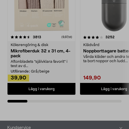
4.0av 5 stjärnor
recensioner
4.5av 5 stjärnor
recensio
3813
3252
(9,97/st)
Köksrengöring & disk
Klädvård
Mikrofiberduk 32 x 31 cm, 4-
Noppborttagare batter
pack
Vårda kläder och andra tex
ta bort noppor och ludd.
Aftonbladets "självklara favorit” i
Noppborttagaren fräs...
test av d...
Utförande:
Grå/beige
39,90
149,90
Lägg i varukorg
Lägg i varukorg
Sidfot
Kundservice