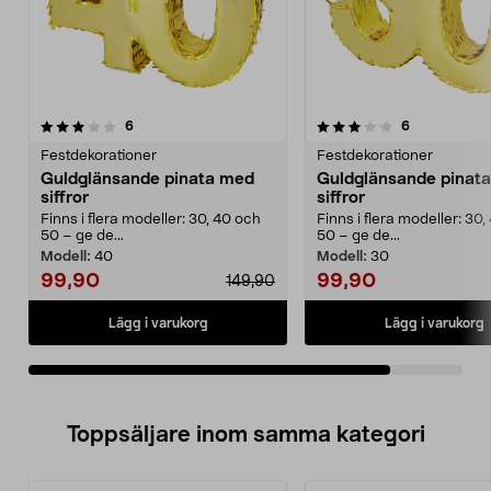
3.5av 5 stjärnor
recensioner
recensioner
6
6
Festdekorationer
Festdekorationer
Guldglänsande pinata med
Guldglänsande pinat
siffror
siffror
Finns i flera modeller: 30, 40 och
Finns i flera modeller: 30
50 – ge de...
50 – ge de...
Modell:
40
Modell:
30
99,90
99,90
149,90
Lägg i varukorg
Lägg i varukorg
Toppsäljare inom samma kategori