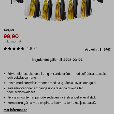
149,90
99,90
(inkl. moms)
4.8
(
4
)
Artikelnr:
31-6767
Erbjudandet gäller till
2027-02-03
Förvandla festlokalen till en glimrande dröm – med solfjädrar, tassels
och bokstavsgirlang.
Pynta med partydekorationer med lyxig känsla i svart och guld.
Kalasdekorationer att hänga upp i taket på diskot eller
födelsedagskalaset.
Fixa glamourtemat på födelsedagen, nyårsfirandet eller diskot.
Kombinera gärna med en pinata i samma tema (säljs separat).
Mer information