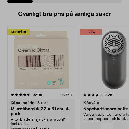
Ovanligt bra pris på vanliga saker
Kolla priset
-25%
4.0av 5 stjärnor
recensioner
4.5av 5 stjärnor
recensio
3809
3252
(9,97/st)
Köksrengöring & disk
Klädvård
Mikrofiberduk 32 x 31 cm, 4-
Noppborttagare batter
pack
Vårda kläder och andra tex
ta bort noppor och ludd.
Aftonbladets "självklara favorit” i
Noppborttagaren fräs...
test av d...