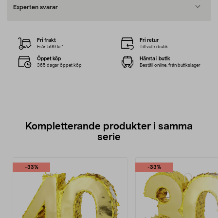
Experten svarar
Fri frakt
Fri retur
Från 599 kr*
Till valfri butik
Öppet köp
Hämta i butik
365 dagar öppet köp
Beställ online, från butikslager
Kompletterande produkter i samma
serie
-33%
-33%