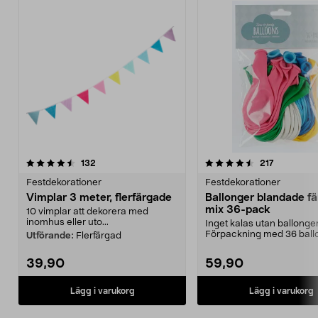
4.5 av 5 stjärnor
recensioner
4.5 av 5 stjärnor
recensione
132
217
Festdekorationer
Festdekorationer
Vimplar 3 meter, flerfärgade
Ballonger blandade fä
mix 36-pack
10 vimplar att dekorera med
inomhus eller uto...
Inget kalas utan ballonger
Förpackning med 36 ballo
Utförande:
Flerfärgad
blandade färger. Perf...
39,90
59,90
Lägg i varukorg
Lägg i varukorg