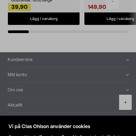
Utförande:
Grå/beige
-
39,90
149,90
Lägg i varukorg
Lägg i varukorg
Sidfot
Kundservice
Mitt konto
Om oss
Product
+
Aktuellt
quantity
Våra bolag
Vi på Clas Ohlson använder cookies
Hitta butik