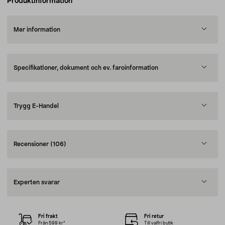
Produktinformation
Mer information
Specifikationer, dokument och ev. faroinformation
Trygg E-Handel
Recensioner
(106)
Experten svarar
Fri frakt
Fri retur
Från 599 kr*
Till valfri butik