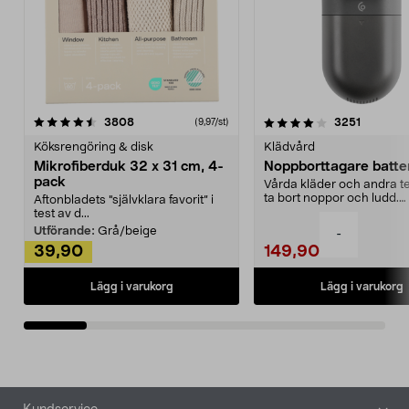
4.0av 5 stjärnor
recensioner
4.5av 5 stjärnor
recensio
3808
3251
(9,97/st)
Köksrengöring & disk
Klädvård
Mikrofiberduk 32 x 31 cm, 4-
Noppborttagare batter
pack
Vårda kläder och andra tex
ta bort noppor och ludd.
Aftonbladets "självklara favorit” i
Noppborttagaren fräs...
test av d...
Utförande:
Grå/beige
-
39,90
149,90
Lägg i varukorg
Lägg i varukorg
Sidfot