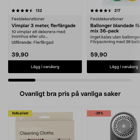
4.5 av 5 stjärnor
recensioner
4.0 av 5 stjärnor
recensione
132
217
Festdekorationer
Festdekorationer
Vimplar 3 meter, flerfärgade
Ballonger blandade fä
mix 36-pack
10 vimplar att dekorera med
inomhus eller uto...
Inget kalas utan ballonger
Förpackning med 36 ballo
Utförande:
Flerfärgad
blandade färger. Perf...
39,90
59,90
Lägg i varukorg
Lägg i varukorg
Ovanligt bra pris på vanliga saker
Kolla priset
-25%