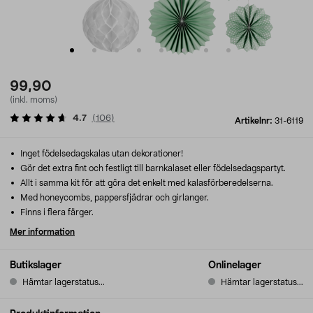
99,90
(inkl. moms)
4.7
(
106
)
Artikelnr:
31-6119
Inget födelsedagskalas utan dekorationer!
Gör det extra fint och festligt till barnkalaset eller födelsedagspartyt.
Allt i samma kit för att göra det enkelt med kalasförberedelserna.
Med honeycombs, pappersfjädrar och girlanger.
Finns i flera färger.
Mer information
Butikslager
Onlinelager
Hämtar lagerstatus...
Hämtar lagerstatus...