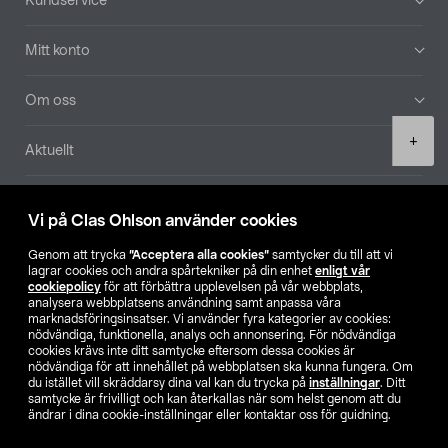
Kundservice
Mitt konto
Om oss
Product
+
Aktuellt
quantity
Våra bolag
Vi på Clas Ohlson använder cookies
Hitta butik
Genom att trycka
”Acceptera alla cookies”
samtycker du till att vi
lagrar cookies och andra spårtekniker på din enhet
enligt vår
cookiepolicy
för att förbättra upplevelsen på vår webbplats,
SE
NO
FI
analysera webbplatsens användning samt anpassa våra
marknadsföringsinsatser. Vi använder fyra kategorier av cookies:
nödvändiga, funktionella, analys och annonsering. För nödvändiga
cookies krävs inte ditt samtycke eftersom dessa cookies är
nödvändiga för att innehållet på webbplatsen ska kunna fungera. Om
du istället vill skräddarsy dina val kan du trycka på
inställningar
. Ditt
samtycke är frivilligt och kan återkallas när som helst genom att du
ändrar i dina cookie-inställningar eller kontaktar oss för guidning.
Köpvillkor
Privacy statement
Klubbvillkor
För företag