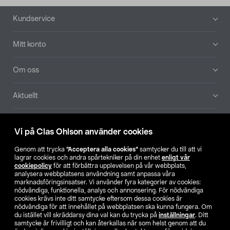
Sidfot
Kundservice
Mitt konto
Om oss
Aktuellt
Våra bolag
Vi på Clas Ohlson använder cookies
Hitta butik
Genom att trycka
”Acceptera alla cookies”
samtycker du till att vi
lagrar cookies och andra spårtekniker på din enhet
enligt vår
cookiepolicy
för att förbättra upplevelsen på vår webbplats,
SE
NO
FI
analysera webbplatsens användning samt anpassa våra
marknadsföringsinsatser. Vi använder fyra kategorier av cookies:
nödvändiga, funktionella, analys och annonsering. För nödvändiga
cookies krävs inte ditt samtycke eftersom dessa cookies är
nödvändiga för att innehållet på webbplatsen ska kunna fungera. Om
du istället vill skräddarsy dina val kan du trycka på
inställningar
. Ditt
samtycke är frivilligt och kan återkallas när som helst genom att du