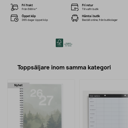
Fri frakt
Fri retur
Från 599 kr*
Till valfri butik
Öppet köp
Hämta i butik
365 dagar öppet köp
Beställ online, från butikslager
Toppsäljare inom samma kategori
Nyhet