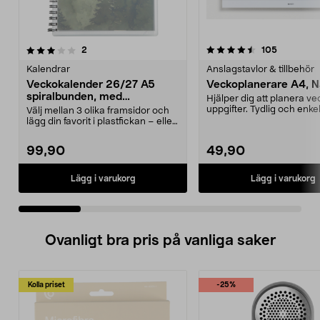
4.5 av 5 stjärnor
recensioner
4.0 av 5 stjärnor
recension
2
105
Kalendrar
Anslagstavlor & tillbehör
Veckokalender 26/27 A5
Veckoplanerare A4, 
spiralbunden, med
Hjälper dig att planera v
högtidsdagar
uppgifter. Tydlig och enkel
Välj mellan 3 olika framsidor och
använda. Praktis...
lägg din favorit i plastfickan – eller
designa...
99,90
49,90
Lägg i varukorg
Lägg i varukorg
Ovanligt bra pris på vanliga saker
Kolla priset
-25%