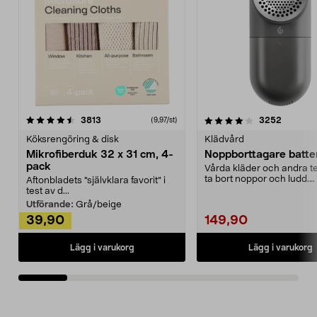
4.0av 5 stjärnor
recensioner
4.5av 5 stjärnor
recensio
3813
3252
(9,97/st)
Köksrengöring & disk
Klädvård
Mikrofiberduk 32 x 31 cm, 4-
Noppborttagare batter
pack
Vårda kläder och andra tex
ta bort noppor och ludd.
Aftonbladets "självklara favorit” i
Noppborttagaren fräs...
test av d...
Utförande:
Grå/beige
39,90
149,90
Lägg i varukorg
Lägg i varukorg