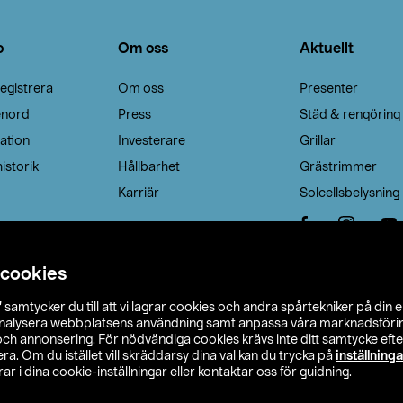
o
Om oss
Aktuellt
egistrera
Om oss
Presenter
enord
Press
Städ & rengöring
ation
Investerare
Grillar
istorik
Hållbarhet
Grästrimmer
Karriär
Solcellsbelysning
 cookies
”
samtycker du till att vi lagrar cookies och andra spårtekniker på din 
analysera webbplatsens användning samt anpassa våra marknadsförings
 och annonsering. För nödvändiga cookies krävs inte ditt samtycke ef
a. Om du istället vill skräddarsy dina val kan du trycka på
inställninga
r i dina cookie-inställningar eller kontaktar oss för guidning.
s Ohlson
Köpvillkor
Privacy statement
Klubbvillkor
H