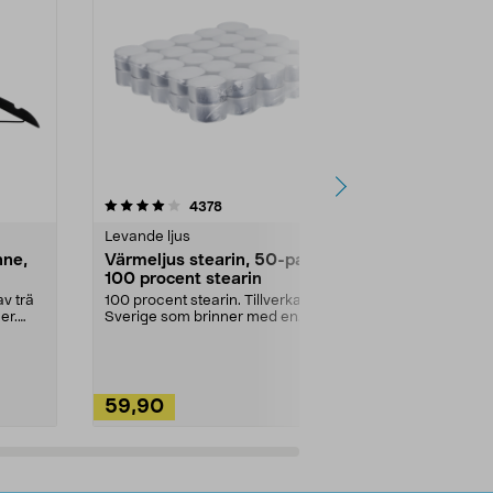
4.5av 5 stjärnor
recensioner
4.5
4378
2
Levande ljus
Rengöringsm
nne,
Värmeljus stearin, 50-pack,
Bikarbonat
100 procent stearin
Ett allsidigt 
städning och 
v trä
100 procent stearin. Tillverkade i
ute. Städa med
er.
Sverige som brinner med en
vacker och sotfri ...
59,90
49,90
Lägg i varukorg
Lägg