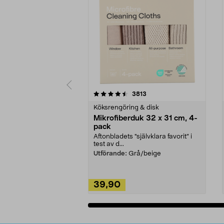
5av 5 stjärnor
4.0av 5 stjärnor
recensioner
3813
Köksrengöring & disk
Mikrofiberduk 32 x 31 cm, 4-
pack
Aftonbladets "självklara favorit” i
test av d...
Utförande:
Grå/beige
39,90
Lägg i varukorg