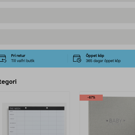
Fri retur
Öppet köp
Till valfri butik
365 dagar öppet köp
tegori
-67%