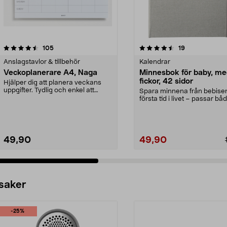
4.5 av 5 stjärnor
recensioner
4.5 av 5 stjärnor
recensioner
105
19
Anslagstavlor & tillbehör
Kalendrar
Veckoplanerare A4, Naga
Minnesbok för baby, m
fickor, 42 sidor
Hjälper dig att planera veckans
uppgifter. Tydlig och enkel att
Spara minnena från bebise
använda. Praktis...
första tid i livet – passar bå
flickor och pojkar....
49,90
49,90
 saker
-25%