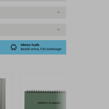
Hämta i butik
Beställ online, från butikslager
-50%