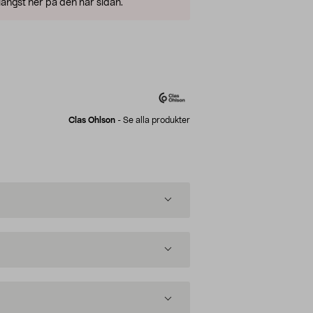
ängst ner på den här sidan.
Clas Ohlson
-
Se alla produkter