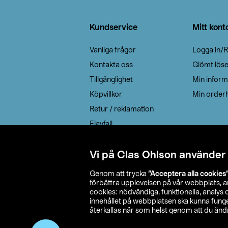
Sidfot
Kundservice
Mitt kont
Vanliga frågor
Logga in/R
Kontakta oss
Glömt lös
Tillgänglighet
Min inform
Köpvillkor
Min orderh
Retur / reklamation
Elavfall
Cookie policy
Leveransalternativ
Vi på Clas Ohlson använder
Genom att trycka
”Acceptera alla cookies
förbättra upplevelsen på vår webbplats, 
cookies: nödvändiga, funktionella, analys
innehållet på webbplatsen ska kunna funger
återkallas när som helst genom att du ändra
© 2026 Cla