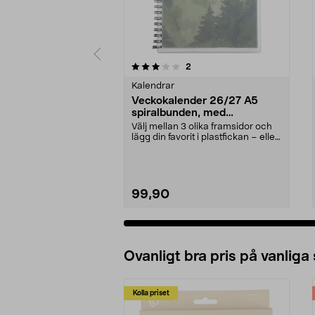
0 av 5 stjärnor
4.5 av 5 stjärnor
recensioner
2
Kalendrar
Veckokalender 26/27 A5
spiralbunden, med
högtidsdagar
Välj mellan 3 olika framsidor och
lägg din favorit i plastfickan – eller
designa...
99,90
Ovanligt bra pris på vanliga
Kolla priset