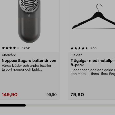
4.5av 5 stjärnor
recensioner
4.0av 5 stjärnor
recensioner
3252
256
Klädvård
Galgar
Noppborttagare batteridriven
Trägalgar med metallpi
8-pack
Vårda kläder och andra textilier –
ta bort noppor och ludd.
Elegant och gedigen galge a
Noppborttagaren fräs...
och metall – finns i flera färg
Galge med sv...
149,90
79,90
199,90
Lägg i varukorg
Lägg i varukorg