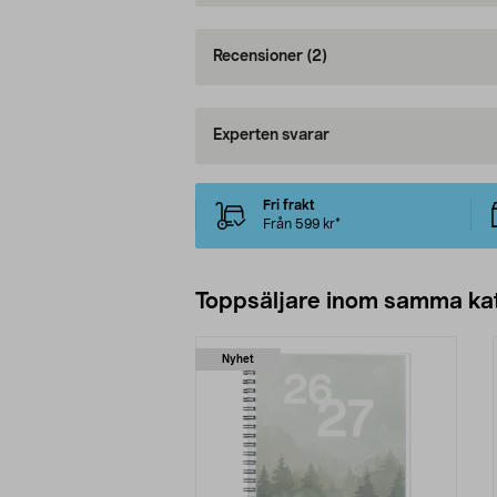
Recensioner
(2)
Experten svarar
Fri frakt
Från 599 kr*
Toppsäljare inom samma ka
Nyhet