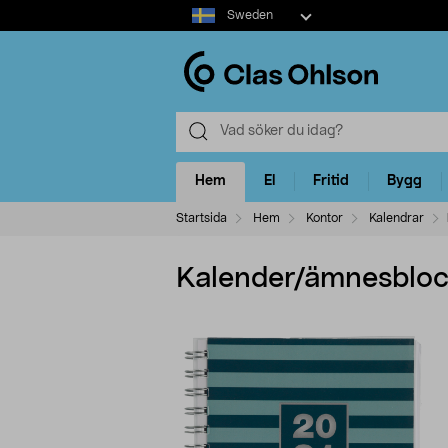
Select
Sweden
market
Hem
El
Fritid
Bygg
Startsida
Hem
Kontor
Kalendrar
Kalender/ämnesblo