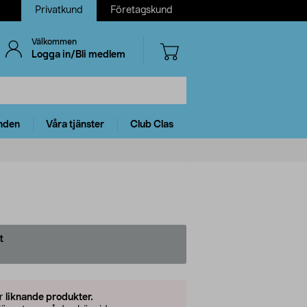
Privatkund
Företagskund
Välkommen
Logga in/Bli medlem
nden
Våra tjänster
Club Clas
t
er
liknande produkter.