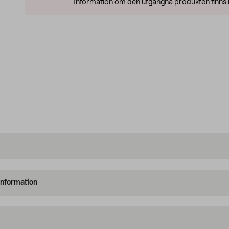
Information om den utgångna produkten finns l
information