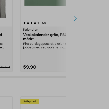
4.5 av 5 stjärnor
recensioner
4.5
58
3
Kalendrar
Kalendrar
ed
Veckokalender grön, FSC-
Burde Famil
märkt
Årstider 2
ns
Fixa vardagspusslet, skolan eller
Planeringska
de
jobbet med veckoplanering.
kolumner – pla
Odaterad veckokalen...
hela familjen. 
59,90
59,90
149,90
Kolla priset
Multibuy