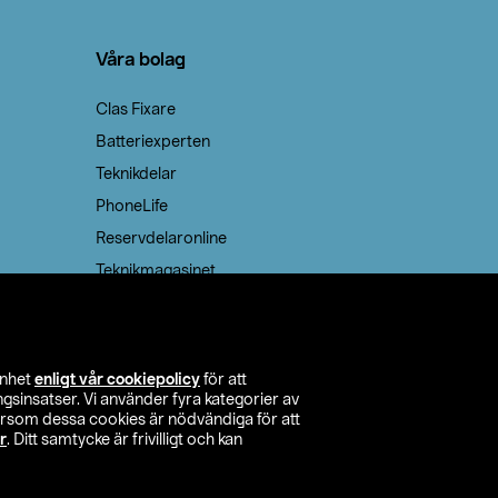
Våra bolag
Clas Fixare
Batteriexperten
Teknikdelar
PhoneLife
Reservdelaronline
Teknikmagasinet
enhet
enligt vår cookiepolicy
för att
insatser. Vi använder fyra kategorier av
tersom dessa cookies är nödvändiga för att
r
. Ditt samtycke är frivilligt och kan
itta butik