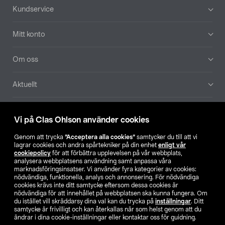
Sidfot
Kundservice
Mitt konto
Om oss
Aktuellt
Våra bolag
Vi på Clas Ohlson använder cookies
Hitta butik
Genom att trycka
”Acceptera alla cookies”
samtycker du till att vi
lagrar cookies och andra spårtekniker på din enhet
enligt vår
cookiepolicy
för att förbättra upplevelsen på vår webbplats,
SE
NO
FI
analysera webbplatsens användning samt anpassa våra
marknadsföringsinsatser. Vi använder fyra kategorier av cookies:
nödvändiga, funktionella, analys och annonsering. För nödvändiga
cookies krävs inte ditt samtycke eftersom dessa cookies är
nödvändiga för att innehållet på webbplatsen ska kunna fungera. Om
du istället vill skräddarsy dina val kan du trycka på
inställningar
. Ditt
samtycke är frivilligt och kan återkallas när som helst genom att du
ändrar i dina cookie-inställningar eller kontaktar oss för guidning.
Köpvillkor
Privacy statement
Klubbvillkor
För företag