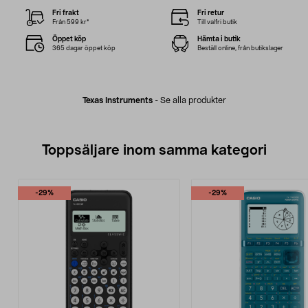
Fri frakt
Fri retur
Från 599 kr*
Till valfri butik
Öppet köp
Hämta i butik
365 dagar öppet köp
Beställ online, från butikslager
Texas Instruments
-
Se alla produkter
Toppsäljare inom samma kategori
-29%
-29%