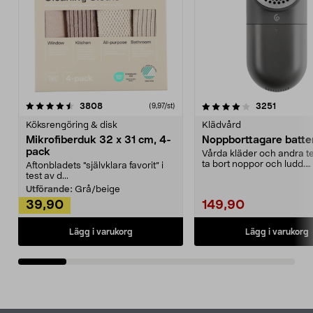
4.0av 5 stjärnor
recensioner
4.5av 5 stjärnor
recensio
3808
3251
(9,97/st)
Köksrengöring & disk
Klädvård
Mikrofiberduk 32 x 31 cm, 4-
Noppborttagare batter
pack
Vårda kläder och andra tex
ta bort noppor och ludd.
Aftonbladets "självklara favorit” i
Noppborttagaren fräs...
test av d...
Utförande:
Grå/beige
39,90
149,90
Lägg i varukorg
Lägg i varukorg