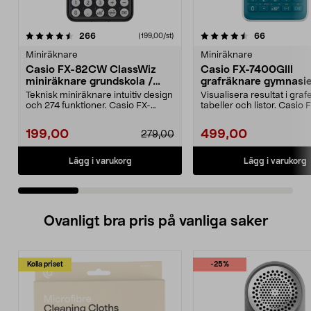
4.5 av 5 stjärnor
recensioner
4.5 av 5 stjärnor
recensione
266
66
(199,00/st)
Miniräknare
Miniräknare
Casio FX-82CW ClassWiz
Casio FX-7400GIII
miniräknare grundskola /
grafräknare gymnasie
gymnasiet
högskola
Teknisk miniräknare intuitiv design
Visualisera resultat i grafe
och 274 funktioner. Casio FX-
tabeller och listor. Casio 
82CW ClassWiz m...
7400GIII grafräknar...
199,00
499,00
279,00
Lägg i varukorg
Lägg i varukorg
Ovanligt bra pris på vanliga saker
Kolla priset
-25%