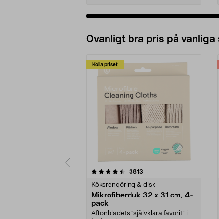
Ovanligt bra pris på vanliga
Kolla priset
5av 5 stjärnor
4.0av 5 stjärnor
recensioner
3813
Köksrengöring & disk
Mikrofiberduk 32 x 31 cm, 4-
pack
Aftonbladets "självklara favorit” i