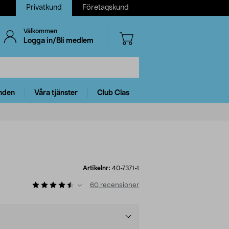
Privatkund
Företagskund
Välkommen
Logga in/Bli medlem
nden
Våra tjänster
Club Clas
Artikelnr:
40-7371-1
60
recensioner