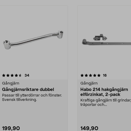
5.0 av 5 stjärnor
recensioner
4.5 av 5 stjärnor
recensioner
34
16
Gångjärn
Gångjärn
Gångjärnsriktare dubbel
Habo 214 hakgångjärn
elförzinkat, 2-pack
Passar till ytterdörrar och fönster.
Svensk tillverkning.
Kraftiga gångjärn till grindar
träportar och...
199,90
149,90