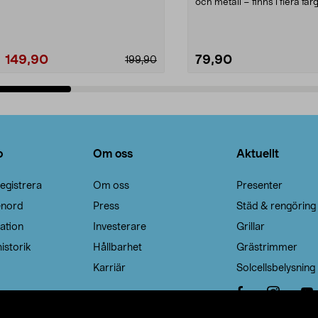
Noppborttagaren fräs...
och metall – finns i flera färg
Galge med sv...
149,90
79,90
199,90
Lägg i varukorg
Lägg i varukorg
o
Om oss
Aktuellt
egistrera
Om oss
Presenter
enord
Press
Städ & rengöring
ation
Investerare
Grillar
istorik
Hållbarhet
Grästrimmer
Karriär
Solcellsbelysning