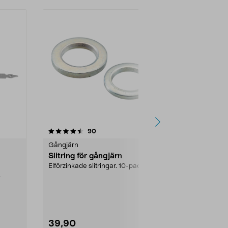
4.5 av 5 stjärnor
recensioner
4.5
90
6
Gångjärn
Gångjärn
Slitring för gångjärn
Kantgångjär
Elförzinkade slitringar. 10-pack.
Elförzinkat k
sprint. Lämpligt
,
fönsterbågar,
39,90
59,90