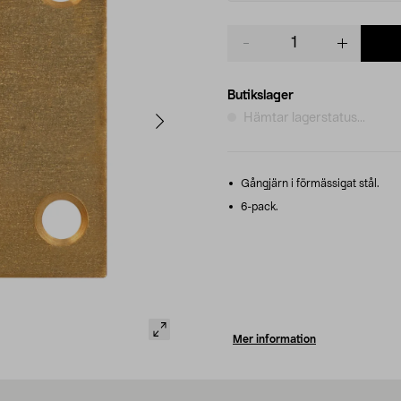
Product
quantity
Butikslager
Hämtar lagerstatus...
Gångjärn i förmässigat stål.
6-pack.
Mer information