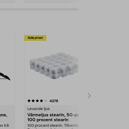
Kolla priset
Multibuy
4.5av 5 stjärnor
recensioner
4.5
4378
2
Levande ljus
Rengöringsm
nne,
Värmeljus stearin, 50-pack,
Bikarbonat
100 procent stearin
Ett allsidigt 
städning och 
v trä
100 procent stearin. Tillverkade i