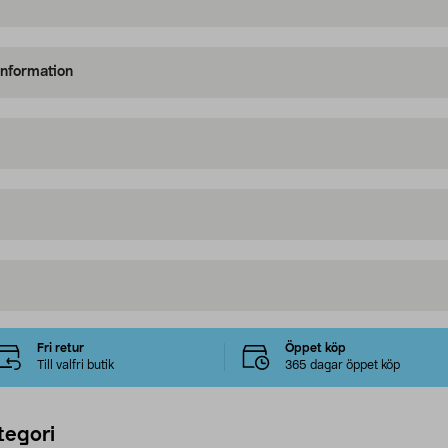
information
Fri retur
Öppet köp
Till valfri butik
365 dagar öppet köp
tegori