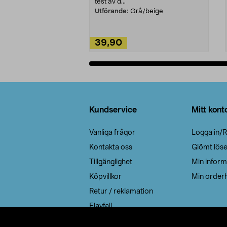
test av d...
Utförande:
Grå/beige
39,90
Lägg i varukorg
Sidfot
Kundservice
Mitt kont
Vanliga frågor
Logga in/R
Kontakta oss
Glömt lös
Tillgänglighet
Min inform
Köpvillkor
Min orderh
Retur / reklamation
Elavfall
Cookie policy