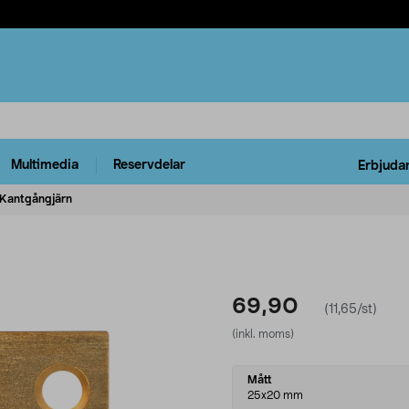
Multimedia
Reservdelar
Erbjuda
Kantgångjärn
69,90
(11,65/st)
(inkl. moms)
Select
Mått
variant
25x20 mm