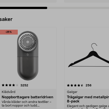
 saker
-25%
4.5av 5 stjärnor
recensioner
4.0av 5 stjärnor
recensioner
3252
256
Klädvård
Galgar
Noppborttagare batteridriven
Trägalgar med metallpi
8-pack
Vårda kläder och andra textilier –
ta bort noppor och ludd.
Elegant och gedigen galge a