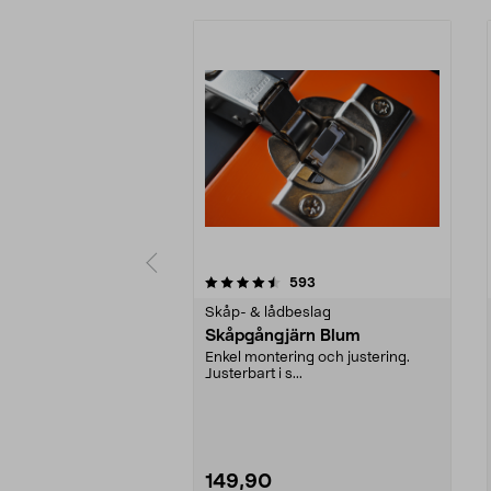
5 av 5 stjärnor
4.5 av 5 stjärnor
recensioner
593
Skåp- & lådbeslag
Skåpgångjärn Blum
Enkel montering och justering.
Justerbart i s...
149,90