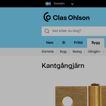
Select
Sweden
market
Hem
El
Fritid
Bygg
Startsida
Bygg
Beslag
Gångjärn
Kantgångjärn