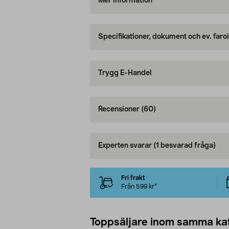
Mer information
Specifikationer, dokument och ev. faro
Trygg E-Handel
Recensioner
(60)
Experten svarar
(1 besvarad fråga)
Fri frakt
Från 599 kr*
Toppsäljare inom samma ka