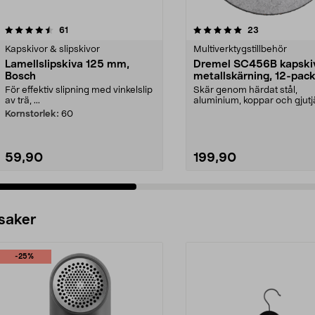
5.0 av 5 stjärnor
recensioner
4.0 av 5 stjärnor
recensioner
61
23
Kapskivor & slipskivor
Multiverktygstillbehör
Lamellslipskiva 125 mm,
Dremel SC456B kapskiv
Bosch
metallskärning, 12-pac
För effektiv slipning med vinkelslip
Skär genom härdat stål,
av trä, ...
aluminium, koppar och gjutj
Dremel kapskiva, 12-pack...
Kornstorlek:
60
59,90
199,90
 saker
-25%