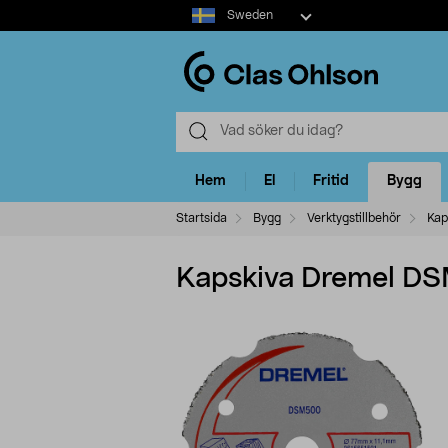
Select
Sweden
market
Hem
El
Fritid
Bygg
Startsida
Bygg
Verktygstillbehör
Kap
Kapskiva Dremel D