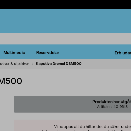
Multimedia
Reservdelar
Erbjuda
skivor & slipskivor
Kapskiva Dremel DSM500
SM500
Produkten har utgåt
Artikelnr:
40-9518
Vi hoppas att du hittar det du söker und