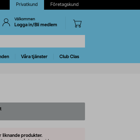
Privatkund
Företagskund
Välkommen
Logga in/Bli medlem
nden
Våra tjänster
Club Clas
t
er
liknande produkter.