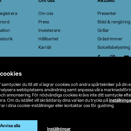
o
Om oss
Aktuellt
egistrera
Om oss
Presenter
enord
Press
Städ & rengöring
ation
Investerare
Grillar
istorik
Hållbarhet
Grästrimmer
Karriär
Solcellsbelysning
 cookies
”
samtycker du till att vi lagrar cookies och andra spårtekniker på din 
analysera webbplatsens användning samt anpassa våra marknadsförings
 och annonsering. För nödvändiga cookies krävs inte ditt samtycke ef
a. Om du istället vill skräddarsy dina val kan du trycka på
inställninga
r i dina cookie-inställningar eller kontaktar oss för guidning.
s Ohlson
Köpvillkor
Privacy statement
Klubbvillkor
H
Ändra till priser exklusive moms
Avvisa alla
Inställningar