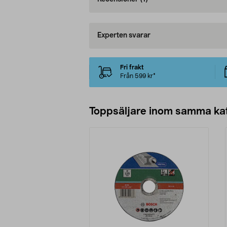
Experten svarar
Fri frakt
Från 599 kr*
Toppsäljare inom samma ka