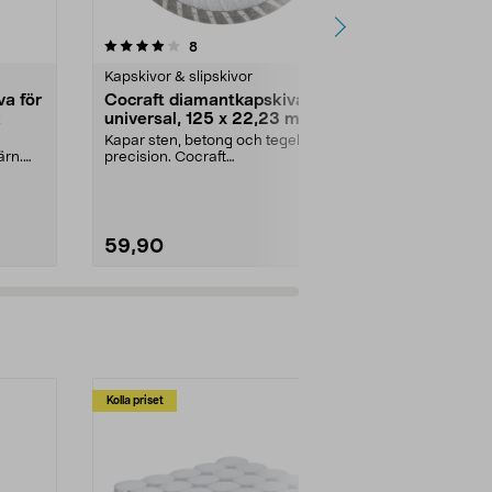
4.5 av 5 stjärnor
recensioner
4.0
8
3
Kapskivor & slipskivor
Kapskivor & s
a för
Cocraft diamantkapskiva
Lamellslips
k
universal, 125 x 22,23 mm
Bosch
Kapar sten, betong och tegel med
För effektiv s
ärn.
precision. Cocraft
av trä, ...
diamantkapskiva – robust ski...
Kornstorlek:
59,90
59,90
Kolla priset
Multibuy