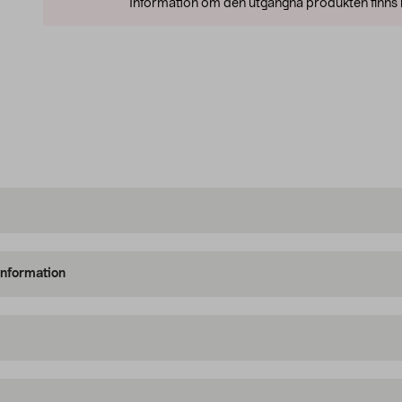
Information om den utgångna produkten finns l
information