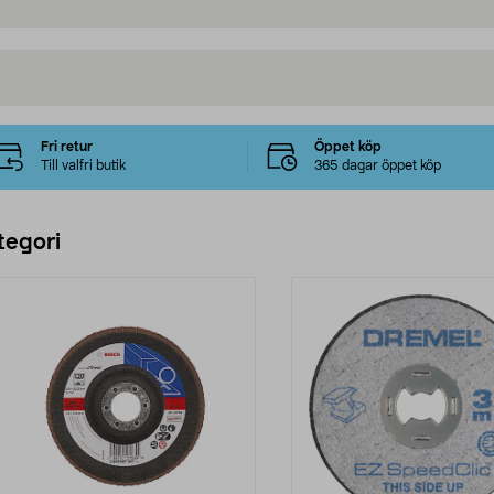
Fri retur
Öppet köp
Till valfri butik
365 dagar öppet köp
tegori