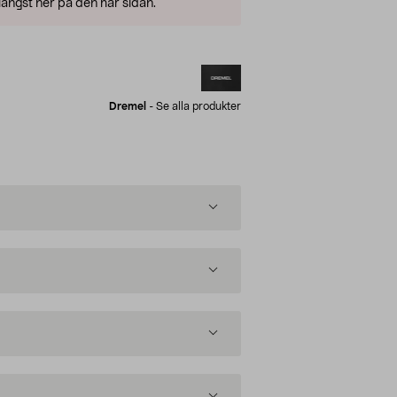
ängst ner på den här sidan.
Dremel
-
Se alla produkter