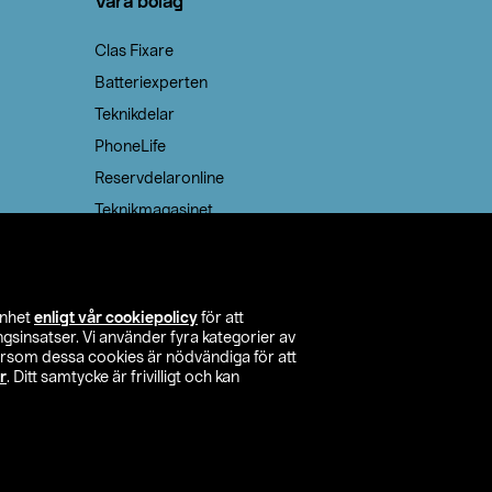
Våra bolag
Clas Fixare
Batteriexperten
Teknikdelar
PhoneLife
Reservdelaronline
Teknikmagasinet
enhet
enligt vår cookiepolicy
för att
insatser. Vi använder fyra kategorier av
tersom dessa cookies är nödvändiga för att
r
. Ditt samtycke är frivilligt och kan
itta butik