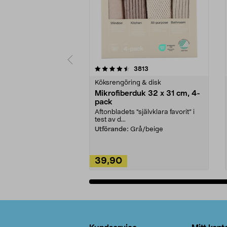
5av 5 stjärnor
4.0av 5 stjärnor
recensioner
3813
Köksrengöring & disk
Mikrofiberduk 32 x 31 cm, 4-
pack
Aftonbladets "självklara favorit” i
test av d...
Utförande:
Grå/beige
39,90
Lägg i varukorg
Sidfot