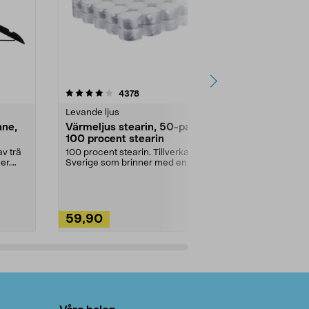
4.5av 5 stjärnor
recensioner
4.5
4378
2
Levande ljus
Rengöringsm
nne,
Värmeljus stearin, 50-pack,
Bikarbonat
100 procent stearin
Ett allsidigt 
städning och 
v trä
100 procent stearin. Tillverkade i
ute. Städa med
er.
Sverige som brinner med en
vacker och sotfri ...
59,90
49,90
Lägg i varukorg
Lägg