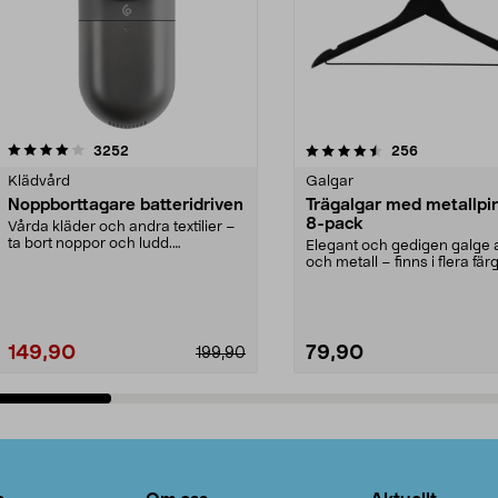
4.5av 5 stjärnor
recensioner
4.0av 5 stjärnor
recensioner
3252
256
Klädvård
Galgar
Noppborttagare batteridriven
Trägalgar med metallpi
8-pack
Vårda kläder och andra textilier –
ta bort noppor och ludd.
Elegant och gedigen galge a
Noppborttagaren fräs...
och metall – finns i flera färg
Galge med sv...
149,90
79,90
199,90
Lägg i varukorg
Lägg i varukorg