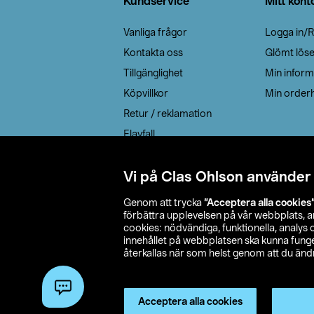
Kundservice
Mitt kont
Vanliga frågor
Logga in/R
Kontakta oss
Glömt lös
Tillgänglighet
Min inform
Köpvillkor
Min orderh
Retur / reklamation
Elavfall
Cookie policy
Leveransalternativ
Vi på Clas Ohlson använder
Genom att trycka
”Acceptera alla cookies
förbättra upplevelsen på vår webbplats, 
cookies: nödvändiga, funktionella, analys
innehållet på webbplatsen ska kunna funger
återkallas när som helst genom att du ändra
© 2026 Cla
Acceptera alla cookies