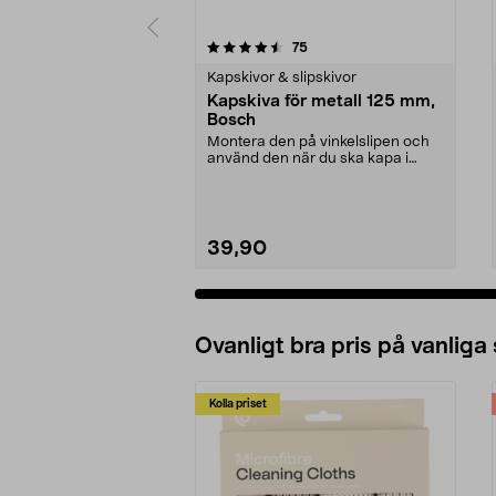
5 av 5 stjärnor
4.5 av 5 stjärnor
recensioner
75
Kapskivor & slipskivor
Kapskiva för metall 125 mm,
Bosch
Montera den på vinkelslipen och
använd den när du ska kapa i
metall. Passar vink...
39,90
Ovanligt bra pris på vanliga
Kolla priset