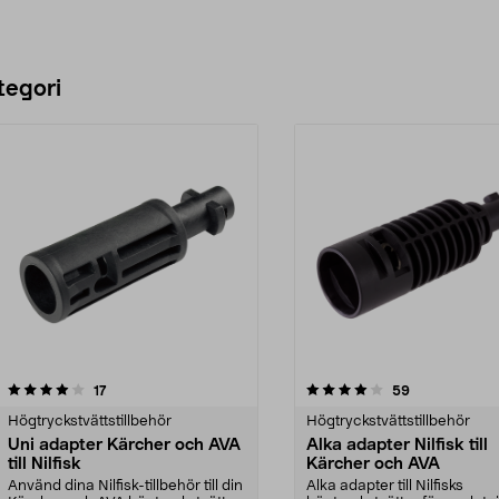
tegori
4.0 av 5 stjärnor
recensioner
4.0 av 5 stjärnor
recensioner
17
59
Högtryckstvättstillbehör
Högtryckstvättstillbehör
Uni adapter Kärcher och AVA
Alka adapter Nilfisk till
till Nilfisk
Kärcher och AVA
Använd dina Nilfisk-tillbehör till din
Alka adapter till Nilfisks