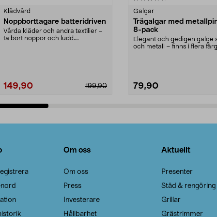
Klädvård
Galgar
Noppborttagare batteridriven
Trägalgar med metallpi
8-pack
Vårda kläder och andra textilier –
ta bort noppor och ludd.
Elegant och gedigen galge a
Noppborttagaren fräs...
och metall – finns i flera färg
Galge med sv...
149,90
79,90
199,90
Lägg i varukorg
Lägg i varukorg
o
Om oss
Aktuellt
egistrera
Om oss
Presenter
enord
Press
Städ & rengöring
ation
Investerare
Grillar
istorik
Hållbarhet
Grästrimmer