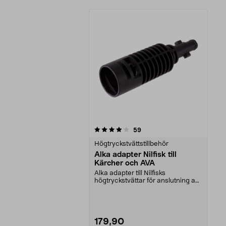
0av 5 stjärnor
recensioner
59
Högtryckstvättstillbehör
Alka adapter Nilfisk till
Kärcher och AVA
Alka adapter till Nilfisks
högtryckstvättar för anslutning av
flertalet Kärcher ...
179,90