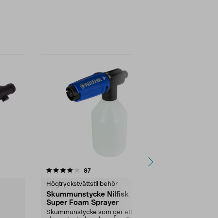
4.5 av 5 stjärnor
recensioner
4.5
97
4
Högtryckstvättstillbehör
Högtryckstvät
Skummunstycke Nilfisk
Slangsats H
Super Foam Sprayer
handtag och
Skummunstycke som ger ett tjockt
Slangset som 