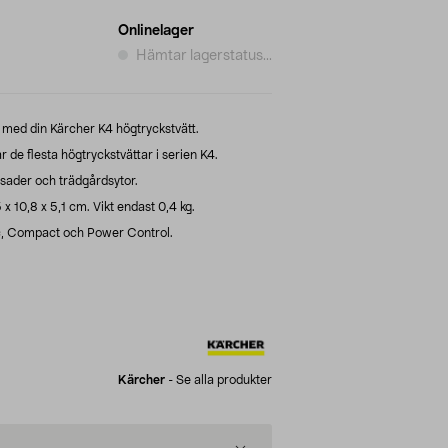
Onlinelager
Hämtar lagerstatus...
 med din Kärcher K4 högtryckstvätt.
de flesta högtryckstvättar i serien K4.
asader och trädgårdsytor.
 x 10,8 x 5,1 cm. Vikt endast 0,4 kg.
c, Compact och Power Control.
Kärcher
-
Se alla produkter