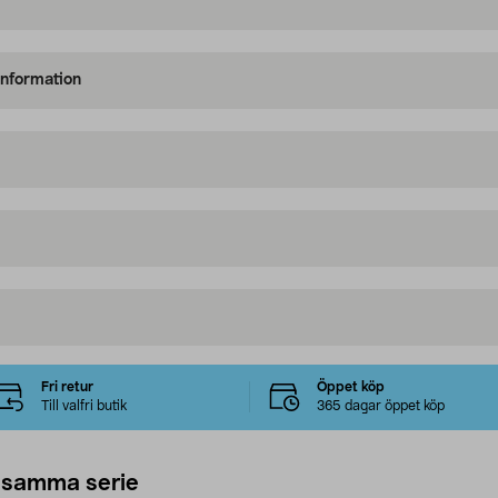
information
Fri retur
Öppet köp
Till valfri butik
365 dagar öppet köp
 samma serie