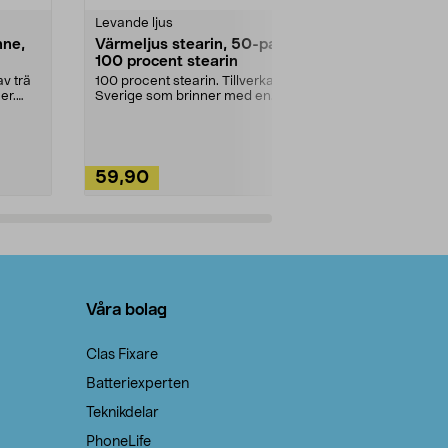
Levande ljus
Rengöringsm
nne,
Värmeljus stearin, 50-pack,
Bikarbonat
100 procent stearin
Ett allsidigt 
städning och 
v trä
100 procent stearin. Tillverkade i
ute. Städa med
er.
Sverige som brinner med en
vacker och sotfri ...
59,90
49,90
Lägg i varukorg
Lägg
Våra bolag
Clas Fixare
Batteriexperten
Teknikdelar
PhoneLife