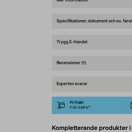
Mer information
Specifikationer, dokument och ev. faro
Trygg E-Handel
Recensioner
(1)
Experten svarar
Fri frakt
Från 599 kr*
Kompletterande produkter i