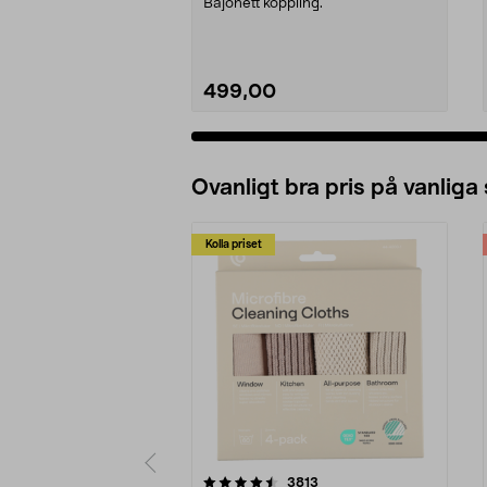
Bajonett koppling.
499,00
Ovanligt bra pris på vanliga
Kolla priset
5av 5 stjärnor
4.0av 5 stjärnor
recensioner
3813