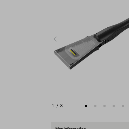
1
/
8