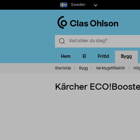
Select
Sweden
market
Hem
El
Fritid
Bygg
Startsida
Bygg
Verktygstillbehör
Hög
Kärcher ECO!Booster