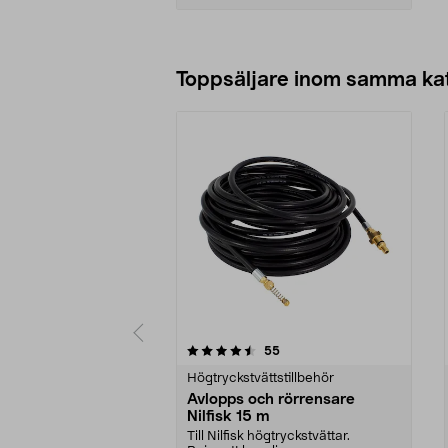
Lägg i varukorg
Toppsäljare inom samma ka
5 av 5 stjärnor
4.0 av 5 stjärnor
recensioner
55
Högtryckstvättstillbehör
Avlopps och rörrensare
Nilfisk 15 m
Till Nilfisk högtryckstvättar.