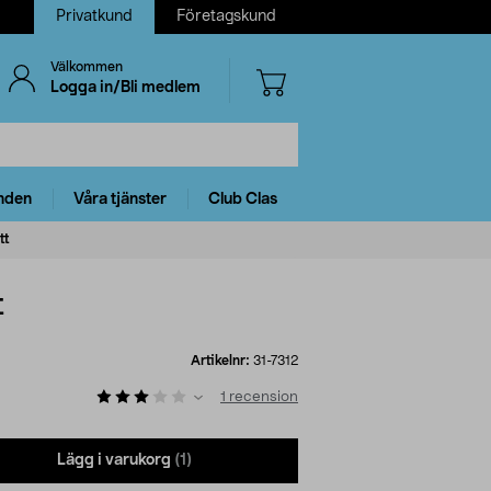
Privatkund
Företagskund
Välkommen
Logga in/Bli medlem
nden
Våra tjänster
Club Clas
tt
t
Artikelnr:
31-7312
1
recension
Lägg i varukorg
(1)