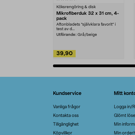
Köksrengöring & disk
Mikrofiberduk 32 x 31 cm, 4-
pack
Aftonbladets "självklara favorit” i
test av d...
Utförande:
Grå/beige
39,90
Lägg i varukorg
Sidfot
Kundservice
Mitt kont
Vanliga frågor
Logga in/R
Kontakta oss
Glömt lös
Tillgänglighet
Min inform
Köpvillkor
Min orderh