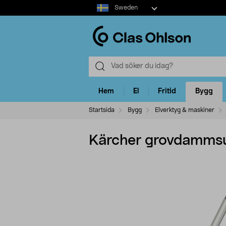
Select
Sweden
market
Hem
El
Fritid
Bygg
Startsida
Bygg
Elverktyg & maskiner
Kärcher grovdamms