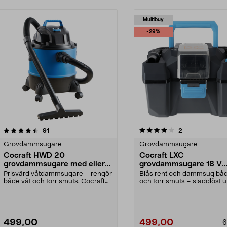
Multibuy
-29%
4.0 av 5 stjärnor
recensioner
5.0 av 5 stjärnor
recensioner
91
2
Grovdammsugare
Grovdammsugare
Cocraft HWD 20
Cocraft LXC
grovdammsugare med eller
grovdammsugare 18 V
utan påse
VCB18, HEPA
Prisvärd våtdammsugare – rengör
Blås rent och dammsug båd
både våt och torr smuts. Cocraft
och torr smuts – sladdlöst 
HWD 20 – kompak...
inne. Cocraft ...
499,00
499,00
6