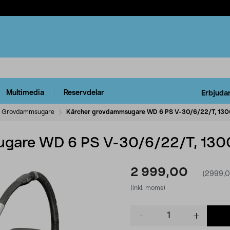
Multimedia
Reservdelar
Erbjuda
Grovdammsugare
Kärcher grovdammsugare WD 6 PS V-30/6/22/T, 13
ugare WD 6 PS V-30/6/22/T, 13
2 999,00
(2999,0
(inkl. moms)
Product
quantity