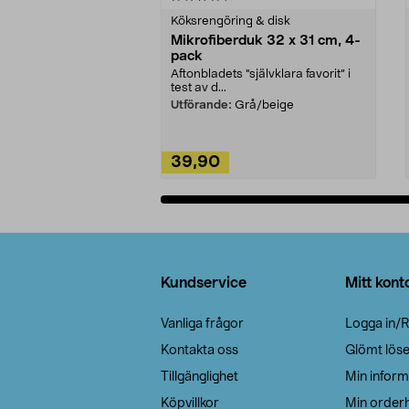
Köksrengöring & disk
Mikrofiberduk 32 x 31 cm, 4-
pack
Aftonbladets "självklara favorit” i
test av d...
Utförande:
Grå/beige
39,90
Lägg i varukorg
Sidfot
Kundservice
Mitt kont
Vanliga frågor
Logga in/R
Kontakta oss
Glömt lös
Tillgänglighet
Min inform
Köpvillkor
Min orderh