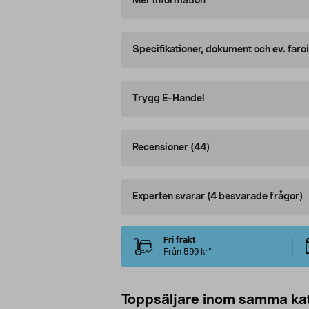
Mer information
Specifikationer, dokument och ev. faro
Trygg E-Handel
Recensioner
(44)
Experten svarar
(4 besvarade frågor)
Fri frakt
Från 599 kr*
Toppsäljare inom samma ka