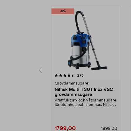
-5%
5 av 5 stjärnor
4.5 av 5 stjärnor
recensioner
275
Grovdammsugare
Nilfisk Multi II 30T Inox VSC
grovdammsugare
Kraftfull torr- och våtdammsugare
för utomhus och inomhus. Nilfisk
Multi II 30T ...
1799,00
1899,00