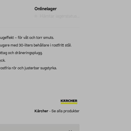
Onlinelager
Hämtar lagerstatus...
ugeffekt – för våt och torr smuts.
e med 30-liters behållare i rostfritt stål.
uttag och dräneringsplugg.
yck.
ostfria rör och justerbar sugstyrka.
Kärcher
-
Se alla produkter