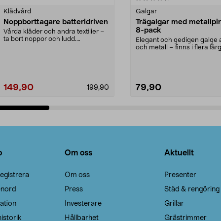
Klädvård
Galgar
Noppborttagare batteridriven
Trägalgar med metallpi
8-pack
Vårda kläder och andra textilier –
ta bort noppor och ludd.
Elegant och gedigen galge a
Noppborttagaren fräs...
och metall – finns i flera färg
Galge med sv...
149,90
79,90
199,90
Lägg i varukorg
Lägg i varukorg
o
Om oss
Aktuellt
egistrera
Om oss
Presenter
enord
Press
Städ & rengöring
ation
Investerare
Grillar
istorik
Hållbarhet
Grästrimmer