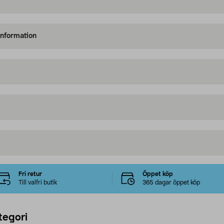
information
Fri retur
Öppet köp
Till valfri butik
365 dagar öppet köp
tegori