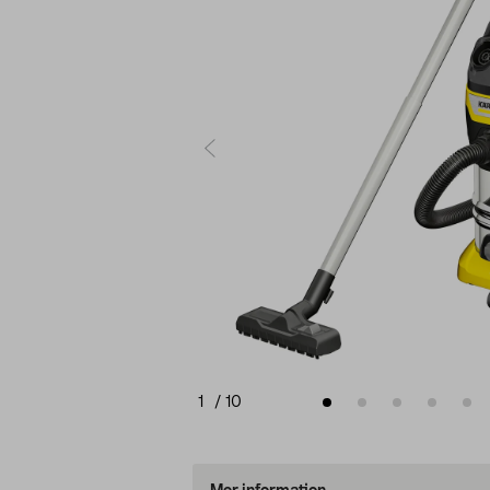
1
/
10