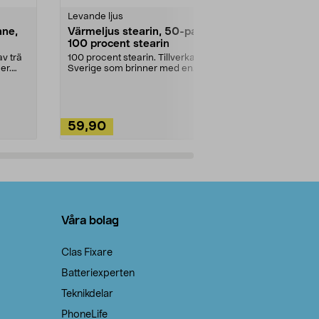
Levande ljus
Rengöringsm
nne,
Värmeljus stearin, 50-pack,
Bikarbonat
100 procent stearin
Ett allsidigt 
städning och 
v trä
100 procent stearin. Tillverkade i
ute. Städa med
er.
Sverige som brinner med en
vacker och sotfri ...
59,90
49,90
Lägg i varukorg
Lägg
Våra bolag
Clas Fixare
Batteriexperten
Teknikdelar
PhoneLife