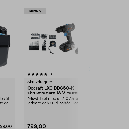
Multibuy
Multibuy
4.5 av 5 stjärnor
recensioner
4.0
3
5
Skruvdragare
Kompressor & 
Cocraft LXC DD650-K
Cocraft LXC
skruvdragare 18 V batteri och
kompressor 
tillbehör
V
e våt
Prisvärt set med ett 2,0 Ah-batteri,
Fyll luft i cyk
ute och
laddare och 60 tillbehör. Cocraft
bildäck enkelt 
LXC DD650...
Cocraft LXC ..
799,00
349,00
99,00