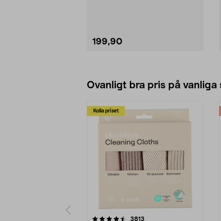
påse vid fint damm för ...
199,90
Lägg i varukorg
Ovanligt bra pris på vanliga
Kolla priset
5av 5 stjärnor
4.0av 5 stjärnor
recensioner
3813