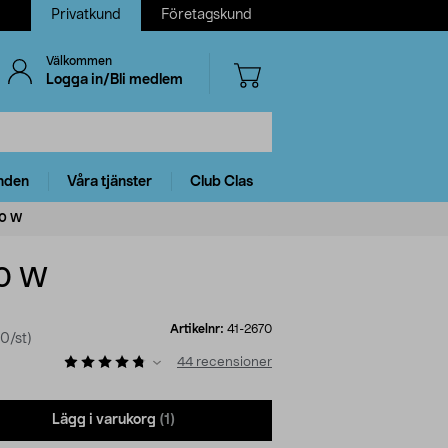
Privatkund
Företagskund
Välkommen
Logga in/Bli medlem
nden
Våra tjänster
Club Clas
00 W
00 W
Artikelnr:
41-2670
0/st)
44
recensioner
Lägg i varukorg
(1)