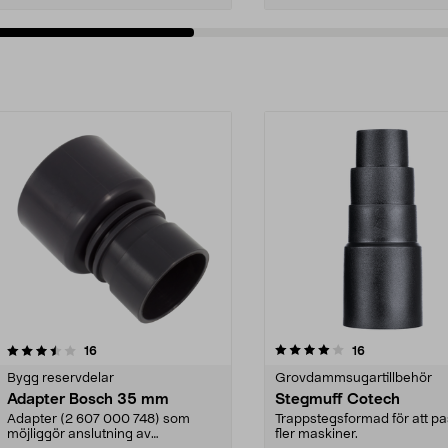
4.0av 5 stjärnor
recensioner
recensioner
16
16
Bygg reservdelar
Grovdammsugartillbehör
Adapter Bosch 35 mm
Stegmuff Cotech
Adapter (2 607 000 748) som
Trappstegsformad för att p
möjliggör anslutning av
fler maskiner.