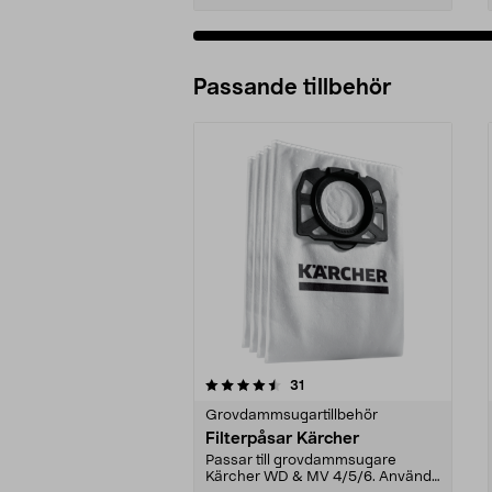
Passande tillbehör
5av 5 stjärnor
3.5av 5 stjärnor
recensioner
31
Grovdammsugartillbehör
Filterpåsar Kärcher
Passar till grovdammsugare
Kärcher WD & MV 4/5/6. Använd